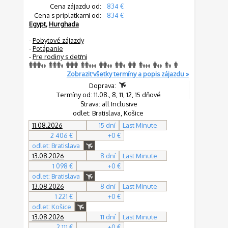
Cena zájazdu od:
834 €
Cena s príplatkami od:
834 €
Egypt
,
Hurghada
-
Pobytové zájazdy
-
Potápanie
-
Pre rodiny s deťmi
Zobraziť všetky termíny a popis zájazdu »
Doprava:
Termíny od: 11.08., 8, 11, 12, 15 dňové
Strava: all Inclusive
odlet: Bratislava, Košice
11.08.2026
15 dní
Last Minute
2 406 €
+0 €
odlet: Bratislava
13.08.2026
8 dní
Last Minute
1 098 €
+0 €
odlet: Bratislava
13.08.2026
8 dní
Last Minute
1 221 €
+0 €
odlet: Košice
13.08.2026
11 dní
Last Minute
2 111 €
+0 €