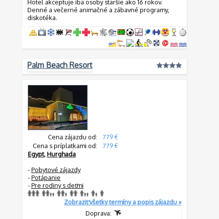
Hotel akceptuje iba osoby staršie ako 16 rokov.
Denné a večerné animačné a zábavné programy,
diskotéka.
Palm Beach Resort
Cena zájazdu od:
779 €
Cena s príplatkami od:
779 €
Egypt
,
Hurghada
-
Pobytové zájazdy
-
Potápanie
-
Pre rodiny s deťmi
Zobraziť všetky termíny a popis zájazdu »
Doprava: