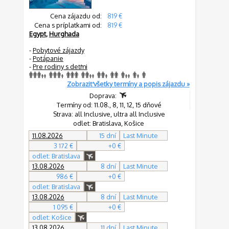
Cena zájazdu od:
819 €
Cena s príplatkami od:
819 €
Egypt
,
Hurghada
-
Pobytové zájazdy
-
Potápanie
-
Pre rodiny s deťmi
Zobraziť všetky termíny a popis zájazdu »
Doprava:
Termíny od: 11.08., 8, 11, 12, 15 dňové
Strava: all Inclusive, ultra all Inclusive
odlet: Bratislava, Košice
11.08.2026
15 dní
Last Minute
3 172 €
+0 €
odlet: Bratislava
13.08.2026
8 dní
Last Minute
986 €
+0 €
odlet: Bratislava
13.08.2026
8 dní
Last Minute
1 095 €
+0 €
odlet: Košice
13.08.2026
11 dní
Last Minute