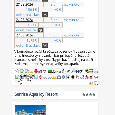
27.08.2026
8 dní
Last Minute
1 064 €
+0 €
odlet: Bratislava
27.08.2026
8 dní
Last Minute
1 123 €
+0 €
odlet: Košice
27.08.2026
11 dní
Last Minute
1 375 €
+0 €
odlet: Bratislava
V komplexe rozľahlá sústava bazénov (1 bazén v zime
s možnosťou vyhrievania), bar pri bazéne, ležadlá,
matrace, slnečníky a osušky pri bazénoch aj na pláži
zadarmo (denná výmena), veľký aquapark.
Sunrise Aqua Joy Resort