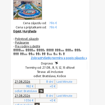
Cena zájazdu od:
786 €
Cena s príplatkami od:
786 €
Egypt
,
Hurghada
-
Pobytové zájazdy
-
Potápanie
-
Pre rodiny s deťmi
Zobraziť všetky termíny a popis zájazdu »
Doprava:
Termíny od: 27.08., 8, 11, 12, 15 dňové
Strava: all Inclusive
odlet: Bratislava, Košice
27.08.2026
8 dní
Last Minute
982 €
+0 €
odlet: Bratislava
27.08.2026
8 dní
Last Minute
1 036 €
+0 €