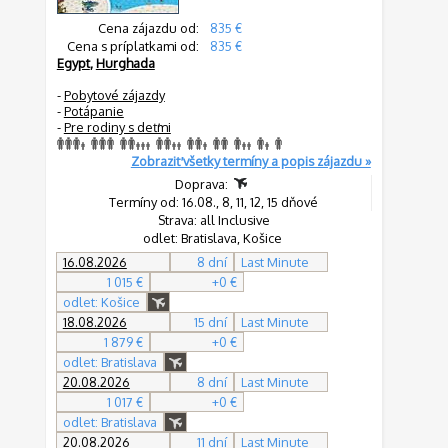
Cena zájazdu od:
835 €
Cena s príplatkami od:
835 €
Egypt
,
Hurghada
-
Pobytové zájazdy
-
Potápanie
-
Pre rodiny s deťmi
Zobraziť všetky termíny a popis zájazdu »
Doprava:
Termíny od: 16.08., 8, 11, 12, 15 dňové
Strava: all Inclusive
odlet: Bratislava, Košice
16.08.2026
8 dní
Last Minute
1 015 €
+0 €
odlet: Košice
18.08.2026
15 dní
Last Minute
1 879 €
+0 €
odlet: Bratislava
20.08.2026
8 dní
Last Minute
1 017 €
+0 €
odlet: Bratislava
20.08.2026
11 dní
Last Minute