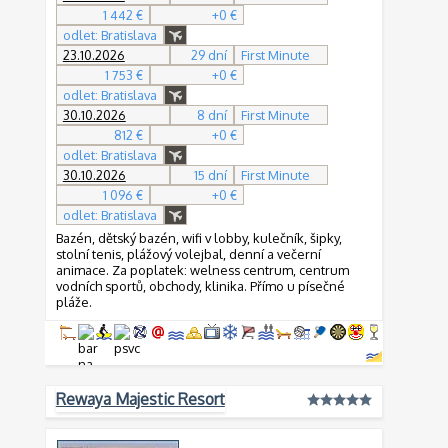
1 442 €
+0 €
odlet: Bratislava
23.10.2026
29 dní
First Minute
1 753 €
+0 €
odlet: Bratislava
30.10.2026
8 dní
First Minute
812 €
+0 €
odlet: Bratislava
30.10.2026
15 dní
First Minute
1 096 €
+0 €
odlet: Bratislava
Bazén, dětský bazén, wifi v lobby, kulečník, šipky,
stolní tenis, plážový volejbal, denní a večerní
animace. Za poplatek: welness centrum, centrum
vodních sportů, obchody, klinika. Přímo u písečné
pláže.
Rewaya Majestic Resort