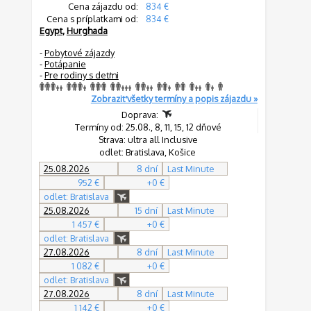
Cena zájazdu od:
834 €
Cena s príplatkami od:
834 €
Egypt
,
Hurghada
-
Pobytové zájazdy
-
Potápanie
-
Pre rodiny s deťmi
Zobraziť všetky termíny a popis zájazdu »
Doprava:
Termíny od: 25.08., 8, 11, 15, 12 dňové
Strava: ultra all Inclusive
odlet: Bratislava, Košice
25.08.2026
8 dní
Last Minute
952 €
+0 €
odlet: Bratislava
25.08.2026
15 dní
Last Minute
1 457 €
+0 €
odlet: Bratislava
27.08.2026
8 dní
Last Minute
1 082 €
+0 €
odlet: Bratislava
27.08.2026
8 dní
Last Minute
1 142 €
+0 €