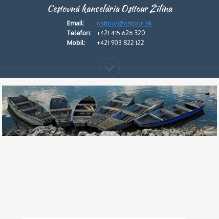
Cestovná kancelária Osttour Žilina
Email:
osttour@osttour.sk
Telefon:
+421 415 626 320
Mobil:
+421 903 822 122