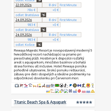
odlet: Košice
22.09.2026
8 dní
First Minute
786 €
+0 €
odlet: Bratislava
24.09.2026
8 dní
First Minute
983 €
+0 €
odlet: Bratislava
24.09.2026
8 dní
First Minute
983 €
+0 €
odlet: Košice
Rewaya Majestic Resort je novopostavený moderný 5
hviezdičkový rezort nachádzajúci sa priamo pri
piesočnatej pláži. Hosťom je k dispozícii rozľahlý
areál s aquaparkom, množstvo bazénov a bohatá
strava formou all inclusive. Hotel Rewaya ponúka
pohodlné ubytovanie, širokú ponuku reštaurácií,
zábavu pre deti i dospelých a ideálne podmienky na
odpočinkovú dovolenku pri Červenom mori.
Titanic Beach Spa & Aquapark