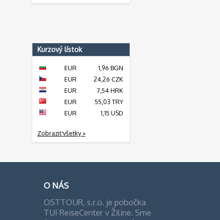
Kurzový lístok
EUR
1,96 BGN
EUR
24,26 CZK
EUR
7,54 HRK
EUR
55,03 TRY
EUR
1,15 USD
Zobraziť všetky »
O NÁS
OSTTOUR, s.r.o. je pobočka
TUI ReiseCenter v Žiline. Sme