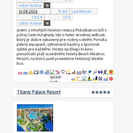
odlet: Košice
16.08.2026
8 dní
Last Minute
1 152 €
+0 €
odlet: Košice
Jeden z mnohých hotelov reťazca Pickalbatros leží v
južnej časti Hurghady. Ide o hotel strednej veľkosti,
ktorý je dobre vybavený pre rodiny s deťmi. Ponúka
pekný aquapark, vyhrievané bazény a športové
vyžitie pre každého. Hostia využívajú krásnu
piesočnatú pláž susedného hotela Beach Albatros
Resort, na ktorú jazdí pravidelne hotelový shuttle
bus.
Titanic Palace Resort