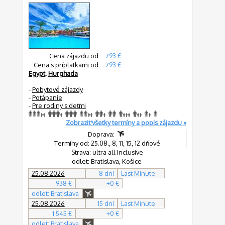
Cena zájazdu od:
793 €
Cena s príplatkami od:
793 €
Egypt
,
Hurghada
-
Pobytové zájazdy
-
Potápanie
-
Pre rodiny s deťmi
Zobraziť všetky termíny a popis zájazdu »
Doprava:
Termíny od: 25.08., 8, 11, 15, 12 dňové
Strava: ultra all Inclusive
odlet: Bratislava, Košice
25.08.2026
8 dní
Last Minute
938 €
+0 €
odlet: Bratislava
25.08.2026
15 dní
Last Minute
1 545 €
+0 €
odlet: Bratislava