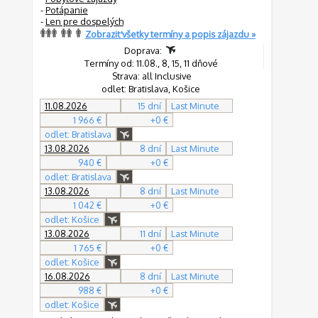
-
Potápanie
-
Len pre dospelých
Zobraziť všetky termíny a popis zájazdu »
Doprava:
Termíny od: 11.08., 8, 15, 11 dňové
Strava: all Inclusive
odlet: Bratislava, Košice
11.08.2026
15 dní
Last Minute
1 966 €
+0 €
odlet: Bratislava
13.08.2026
8 dní
Last Minute
940 €
+0 €
odlet: Bratislava
13.08.2026
8 dní
Last Minute
1 042 €
+0 €
odlet: Košice
13.08.2026
11 dní
Last Minute
1 765 €
+0 €
odlet: Košice
16.08.2026
8 dní
Last Minute
988 €
+0 €
odlet: Košice