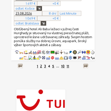
1 697 €
+0 €
odlet: Košice
23.08.2026
8 dní
Last Minute
1 069 €
+0 €
odlet: Bratislava
Obľúbený hotel Ali Baba ležiaci v južnej časti
Hurghady je situovaný na vlastnej piesočnatej pláži,
uprostred krásne udržiavanej záhrady. Svojim hosťom
ponúka služby na dobrej úrovni, aquapark, široký
výber športových aktivít a zábavy.
1
2
3
4
5
...
10
11