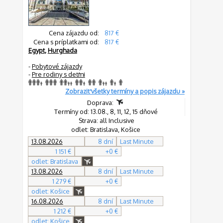
Cena zájazdu od:
817 €
Cena s príplatkami od:
817 €
Egypt
,
Hurghada
-
Pobytové zájazdy
-
Pre rodiny s deťmi
Zobraziť všetky termíny a popis zájazdu »
Doprava:
Termíny od: 13.08., 8, 11, 12, 15 dňové
Strava: all Inclusive
odlet: Bratislava, Košice
13.08.2026
8 dní
Last Minute
1 151 €
+0 €
odlet: Bratislava
13.08.2026
8 dní
Last Minute
1 279 €
+0 €
odlet: Košice
16.08.2026
8 dní
Last Minute
1 212 €
+0 €
odlet: Košice