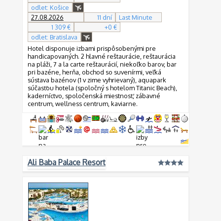
odlet: Košice
27.08.2026
11 dní
Last Minute
1 309 €
+0 €
odlet: Bratislava
Hotel disponuje izbami prispôsobenými pre
handicapovaných. 2 hlavné reštaurácie, reštaurácia
na pláži, 7 a la carte reštaurácií, niekoľko barov, bar
pri bazéne, herňa, obchod so suvenírmi, veľká
sústava bazénov (1 v zime vyhrievaný), aquapark
súčasťou hotela (spoločný s hotelom Titanic Beach),
kaderníctvo, spoločenská miestnosť, zábavné
centrum, wellness centrum, kaviarne.
Ali Baba Palace Resort