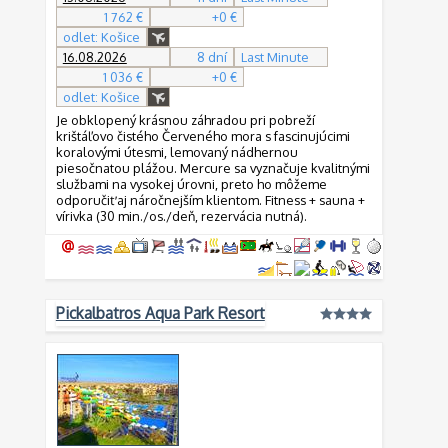
1 762 €
+0 €
odlet: Košice
16.08.2026
8 dní
Last Minute
1 036 €
+0 €
odlet: Košice
Je obklopený krásnou záhradou pri pobreží
krištáľovo čistého Červeného mora s fascinujúcimi
koralovými útesmi, lemovaný nádhernou
piesočnatou plážou. Mercure sa vyznačuje kvalitnými
službami na vysokej úrovni, preto ho môžeme
odporučiť aj náročnejším klientom. Fitness + sauna +
vírivka (30 min./os./deň, rezervácia nutná).
Pickalbatros Aqua Park Resort