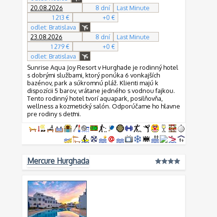
20.08.2026
8 dní
Last Minute
1 213 €
+0 €
odlet: Bratislava
23.08.2026
8 dní
Last Minute
1 279 €
+0 €
odlet: Bratislava
Sunrise Aqua Joy Resort v Hurghade je rodinný hotel
s dobrými službami, ktorý ponúka 6 vonkajších
bazénov, park a súkromnú pláž. Klienti majú k
dispozícii 5 barov, vrátane jedného s vodnou fajkou.
Tento rodinný hotel tvorí aquapark, posilňovňa,
wellness a kozmetický salón. Odporúčame ho hlavne
pre rodiny s deťmi.
Mercure Hurghada