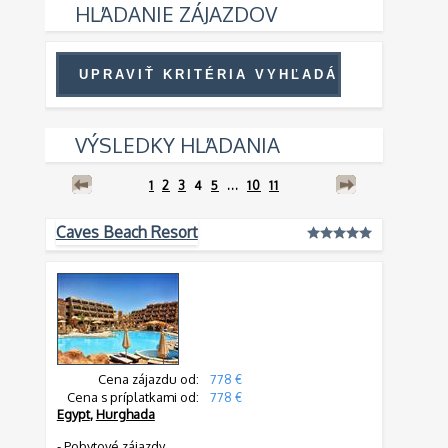
HĽADANIE ZÁJAZDOV
VÝSLEDKY HĽADANIA
1
2
3
4
5
...
10
11
Caves Beach Resort
Cena zájazdu od:
778 €
Cena s príplatkami od:
778 €
Egypt
,
Hurghada
-
Pobytové zájazdy