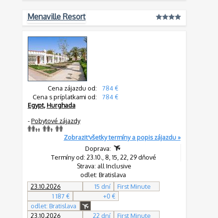
Menaville Resort
Cena zájazdu od:
784 €
Cena s príplatkami od:
784 €
Egypt
,
Hurghada
-
Pobytové zájazdy
Zobraziť všetky termíny a popis zájazdu »
Doprava:
Termíny od: 23.10., 8, 15, 22, 29 dňové
Strava: all Inclusive
odlet: Bratislava
23.10.2026
15 dní
First Minute
1 187 €
+0 €
odlet: Bratislava
23.10.2026
22 dní
First Minute