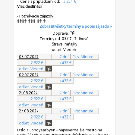
Cena s príplatkami od:
3 354 €
Viac destinácií
-
Poznávacie zájazdy
Zobraziť všetky termíny a popis zájazdu »
Doprava:
Termíny od: 03.07., 7 dňové
Strava: raňajky
odlet: Viedeň
03.07.2027
7 dní
First Minute
2 922 €
+432 €
odlet: Viedeň
09.07.2027
7 dní
First Minute
2 922 €
+432 €
odlet: Viedeň
21.08.2027
7 dní
First Minute
2 922 €
+432 €
odlet: Viedeň
27.08.2027
7 dní
First Minute
2 922 €
+432 €
odlet: Viedeň
Oslo a Longyearbyen - najsevernejšie mesto na
svete. Výlety do opustených ruských miest a túra na