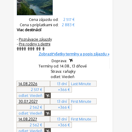
Cena zájazdu od:
2 517 €
Cena s príplatkami od:
2 883 €
Viac destinácií
-
Poznávacie zájazdy
-
Pre rodiny s deťmi
Zobraziť všetky termíny a popis zájazdu »
Doprava:
Termíny od: 14.08., 13 dňové
Strava: raňajky
odlet: Viedeň
14.08.2026
13 dní
Last Minute
2 517 €
+366 €
odlet: Viedeň
30.07.2027
13 dní
First Minute
2 562 €
+366 €
odlet: Viedeň
14.08.2027
13 dní
First Minute
2 562 €
+366 €
odlet: Viedeň