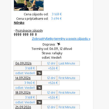
Cena zájazdu od:
3 168 €
Cena s príplatkami od:
3 694 €
Nórsko
-
Poznávacie zájazdy
Zobraziť všetky termíny a popis zájazdu »
Doprava:
Termíny od: 06.09., 12 dňové
Strava: raňajky
odlet: Viedeň
06.09.2026
12 dní
Last Minute
3 168 €
+526 €
odlet: Viedeň
14.09.2026
12 dní
First Minute
3 960 €
+526 €
odlet: Viedeň
18.09.2026
12 dní
First Minute
3 168 €
+526 €
odlet: Viedeň
25.09.2026
12 dní
First Minute