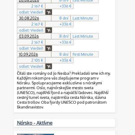
26.08.2026
8 dní
Last Minute
2 167 €
+336 €
odlet: Viedeň
30.08.2026
8 dní
Last Minute
2 167 €
+336 €
odlet: Viedeň
03.09.2026
8 dní
Last Minute
2 167 €
+336 €
odlet: Viedeň
10.09.2026
8 dní
First Minute
2 105 €
+336 €
odlet: Viedeň
Čítali ste romány od Jo Nesba? Prekladali sme ich my.
Každým rokom pre vás zlepšujeme program v
Nórsku. Spolupracujeme exkluzívne s nórskymi
partnermi. Oslo, najnórskejšie mesto sveta
(UNESCO), najdlhší fjord a najväčší ľadovec. Najdlhší
cestný tunel sveta, najstrmšia cesta Nórska, slávna
Cesta trollov. Oba fjordy UNESCO pod patronátom
škandinavistov.
Nórsko - Aktívne