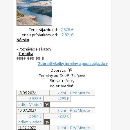
Cena zájazdu od:
2 528 €
Cena s príplatkami od:
2 821 €
Nórsko
-
Poznávacie zájazdy
-
Turistika
Zobraziť všetky termíny a popis zájazdu »
Doprava:
Termíny od: 18.09., 7 dňové
Strava: raňajky
odlet: Viedeň
18.09.2026
7 dní
First Minute
2 528 €
+293 €
odlet: Viedeň
10.07.2027
7 dní
First Minute
2 584 €
+293 €
odlet: Viedeň
17.07.2027
7 dní
First Minute