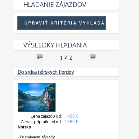
HĽADANIE ZÁJAZDOV
VÝSLEDKY HĽADANIA
1
2
3
Do srdca nórskych fjordov
Cena zájazdu od:
1 430 €
Cena s príplatkami od:
1 680 €
Nórsko
-
Poznávacie zájazdy