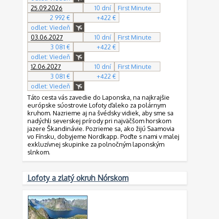
25.09.2026
10 dní
First Minute
2 992 €
+422 €
odlet: Viedeň
03.06.2027
10 dní
First Minute
3 081 €
+422 €
odlet: Viedeň
12.06.2027
10 dní
First Minute
3 081 €
+422 €
odlet: Viedeň
Táto cesta vás zavedie do Laponska, na najkrajšie
európske súostrovie Lofoty ďaleko za polárnym
kruhom. Nazrieme aj na švédsky vidiek, aby sme sa
nadýchli severskej prírody pri najväčšom horskom
jazere Škandinávie. Pozrieme sa, ako žijú Saamovia
vo Fínsku, dobyjeme Nordkapp. Poďte s nami v malej
exkluzívnej skupinke za polnočným laponským
slnkom.
Lofoty a zlatý okruh Nórskom