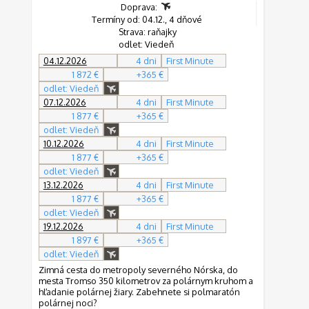
Doprava:
Termíny od: 04.12., 4 dňové
Strava: raňajky
odlet: Viedeň
04.12.2026
4 dni
First Minute
1 872 €
+365 €
odlet: Viedeň
07.12.2026
4 dni
First Minute
1 877 €
+365 €
odlet: Viedeň
10.12.2026
4 dni
First Minute
1 877 €
+365 €
odlet: Viedeň
13.12.2026
4 dni
First Minute
1 877 €
+365 €
odlet: Viedeň
19.12.2026
4 dni
First Minute
1 897 €
+365 €
odlet: Viedeň
Zimná cesta do metropoly severného Nórska, do
mesta Tromso 350 kilometrov za polárnym kruhom a
hľadanie polárnej žiary. Zabehnete si polmaratón
polárnej noci?