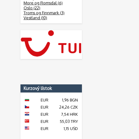
More og Romsdal (6)
Oslo (22)
Troms og Finnmark (3)
Vestland (10)
Kurzový lístok
EUR
1,96 BGN
EUR
24,26 CZK
EUR
7,54 HRK
EUR
55,03 TRY
EUR
1,15 USD