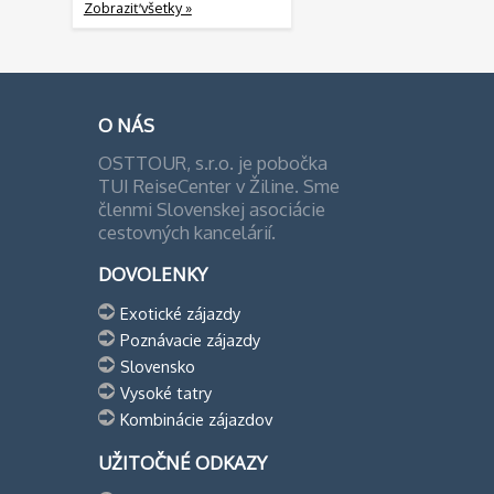
Zobraziť všetky »
O NÁS
OSTTOUR, s.r.o. je pobočka
TUI ReiseCenter v Žiline. Sme
členmi Slovenskej asociácie
cestovných kancelárií.
DOVOLENKY
Exotické zájazdy
Poznávacie zájazdy
Slovensko
Vysoké tatry
Kombinácie zájazdov
UŽITOČNÉ ODKAZY