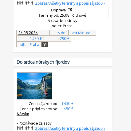
Zobraziť všetky termíny a popis zájazdu »
Doprava:
Termíny od: 25.08., 6 dňové
Strava: bez stravy
odlet: Praha
25.08.2026
6 dní
Last Minute
1 430 €
+250 €
odlet: Praha
Do srdca nórskych fjordov
Cena zájazdu od:
1 430 €
Cena s príplatkami od:
1 680 €
Nórsko
-
Poznávacie zájazdy
Zobraziť všetky termíny a popis zájazdu »