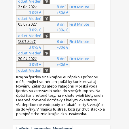
odlet: Viedeň
27.06.2027
8 dní
First Minute
3 095 €
+306 €
odlet: Viedeň
05.07.2027
8 dní
First Minute
3 095 €
+306 €
odlet: Viedeň
12.07.2027
8 dní
First Minute
3 095 €
+306 €
odlet: Viedeň
20.07.2027
8 dní
First Minute
3 095 €
+306 €
odlet: Viedeň
Krajina fjordov s najkrajšou európskou prírodou
môže svojimi scenériami poľahky konkurovať aj
Novému Zélandu alebo Patagónii. Morská voda
fjordov sa zarezáva hlboko do strmých kopcov. Na
úpätí žiaria zelené lesy, na vrchole svieti biely sneh.
Farebné drevené domčeky s bielymi okenicami,
všadeprítomné vodopády a kľukaté cesty štverajúce
sa do výšky. V majáku tu straší, kozí syr chutí sladko a
pokojné ticho znie krajšie ako uspávanka.