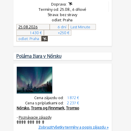
Doprava:
Termíny od: 25.08., 6 dňové
Strava: bez stravy
odlet: Praha
25.08.2026
6 dní
Last Minute
1 430 €
+250 €
odlet: Praha
Polárna žiara v Nórsku
Cena zájazdu od:
1 872 €
Cena s príplatkami od:
2 237 €
Nórsko
,
Troms og Finnmark
,
Tromso
-
Poznávacie zájazdy
Zobraziť všetky termíny a popis zájazdu »