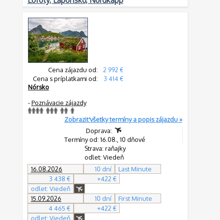
Lofoty, Laponsko, Nordkapp
Cena zájazdu od:
2 992 €
Cena s príplatkami od:
3 414 €
Nórsko
-
Poznávacie zájazdy
Zobraziť všetky termíny a popis zájazdu »
Doprava:
Termíny od: 16.08., 10 dňové
Strava: raňajky
odlet: Viedeň
16.08.2026
10 dní
Last Minute
3 438 €
+422 €
odlet: Viedeň
15.09.2026
10 dní
First Minute
4 465 €
+422 €
odlet: Viedeň