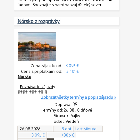
ľadovci. Spoznajte s nami naozaj ďaleký sever.
Nórsko z rozprávky
Cena zájazdu od:
3 095 €
Cena s príplatkami od:
3 401 €
Nórsko
-
Poznávacie zájazdy
Zobraziť všetky termíny a popis zájazdu »
Doprava:
Termíny od: 26.08., 8 dňové
Strava: raňajky
odlet: Viedeň
26.08.2026
8 dní
Last Minute
3 095 €
+306 €