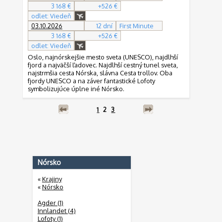
3 168 €
+526 €
odlet: Viedeň
03.10.2026
12 dní
First Minute
3 168 €
+526 €
odlet: Viedeň
Oslo, najnórskejšie mesto sveta (UNESCO), najdlhší
fjord a najväčší ľadovec. Najdlhší cestný tunel sveta,
najstrmšia cesta Nórska, slávna Cesta trollov. Oba
fjordy UNESCO a na záver fantastické Lofoty
symbolizujúce úplne iné Nórsko.
1
2
3
Nórsko
«
Krajiny
«
Nórsko
Agder (1)
Innlandet (4)
Lofoty (1)