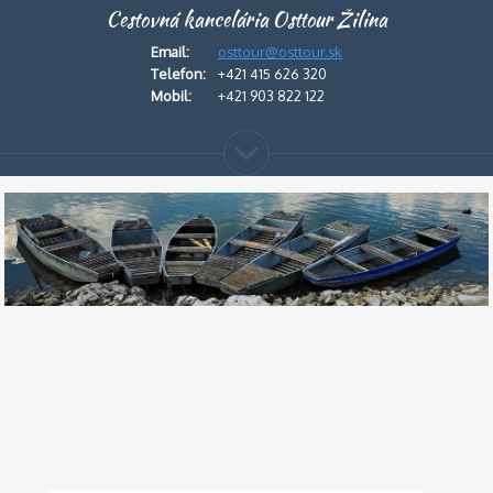
Cestovná kancelária Osttour Žilina
Email:
osttour@osttour.sk
Telefon:
+421 415 626 320
Mobil:
+421 903 822 122