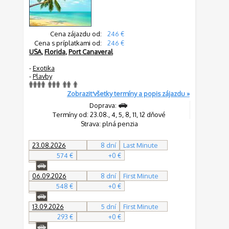
Cena zájazdu od:
246 €
Cena s príplatkami od:
246 €
USA
,
Florida
,
Port Canaveral
-
Exotika
-
Plavby
Zobraziť všetky termíny a popis zájazdu »
Doprava:
Termíny od: 23.08., 4, 5, 8, 11, 12 dňové
Strava: plná penzia
23.08.2026
8 dní
Last Minute
574 €
+0 €
06.09.2026
8 dní
First Minute
548 €
+0 €
13.09.2026
5 dní
First Minute
293 €
+0 €