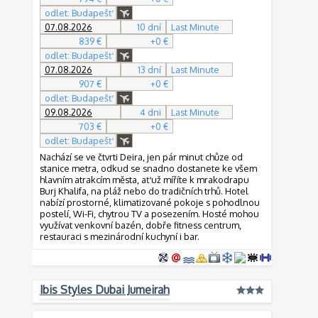
odlet: Budapešť
07.08.2026
10 dní
Last Minute
839 €
+0 €
odlet: Budapešť
07.08.2026
13 dní
Last Minute
907 €
+0 €
odlet: Budapešť
09.08.2026
4 dni
Last Minute
703 €
+0 €
odlet: Budapešť
Nachází se ve čtvrti Deira, jen pár minut chůze od
stanice metra, odkud se snadno dostanete ke všem
hlavním atrakcím města, ať už míříte k mrakodrapu
Burj Khalifa, na pláž nebo do tradičních trhů. Hotel
nabízí prostorné, klimatizované pokoje s pohodlnou
postelí, Wi-Fi, chytrou TV a posezením. Hosté mohou
využívat venkovní bazén, dobře fitness centrum,
restauraci s mezinárodní kuchyní i bar.
Ibis Styles Dubai Jumeirah