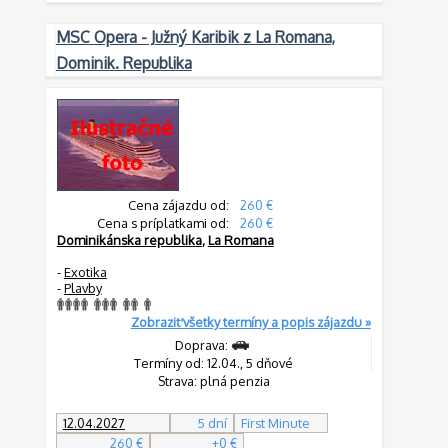
MSC Opera - Južný Karibik z La Romana,
Dominik. Republika
Cena zájazdu od:
260 €
Cena s príplatkami od:
260 €
Dominikánska republika
,
La Romana
-
Exotika
-
Plavby
Zobraziť všetky termíny a popis zájazdu »
Doprava:
Termíny od: 12.04., 5 dňové
Strava: plná penzia
12.04.2027
5 dní
First Minute
260 €
+0 €