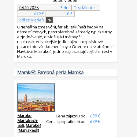
odlet: Viedeň
06.10.2026
5 dní
First Minute
679 €
+0 €
odlet: Viedeň
Orientálna zmes vôní, farieb, zaklínači hadov na
námestí mŕtvych, pestrofarebné záhrady, typické trhy
a zjednávanie, osviežujúci mätový čaj,
najcharakteristickejšie jedlo tajine, rozprávkové
paláce toto všetko mení sny o Oriente na skutočnosť.
Navštívte Marrákeš, jedno najfascinujúcejších miest v
Maroku.
Marakéš: Farebná perla Maroka
Maroko
,
Cena zájazdu od:
689 €
Marrakech-
Cena s príplatkami od:
689 €
Safi
,
Marakeš
(Marrakesh)