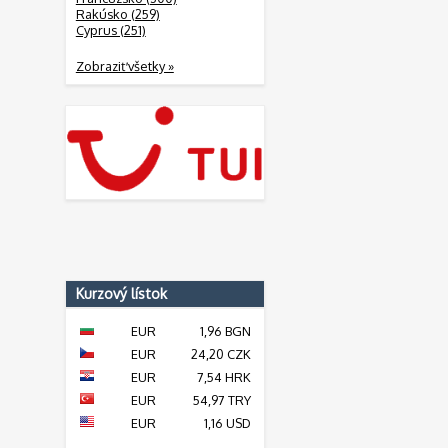
Rakúsko (259)
Cyprus (251)
Zobraziť všetky »
Kurzový lístok
EUR
1,96 BGN
EUR
24,20 CZK
EUR
7,54 HRK
EUR
54,97 TRY
EUR
1,16 USD