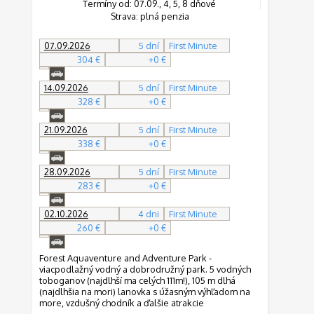
Termíny od: 07.09., 4, 5, 8 dňové
Strava: plná penzia
07.09.2026
5 dní
First Minute
304 €
+0 €
14.09.2026
5 dní
First Minute
328 €
+0 €
21.09.2026
5 dní
First Minute
338 €
+0 €
28.09.2026
5 dní
First Minute
283 €
+0 €
02.10.2026
4 dni
First Minute
260 €
+0 €
Forest Aquaventure and Adventure Park -
viacpodlažný vodný a dobrodružný park. 5 vodných
toboganov (najdlhší ma celých 111m!), 105 m dlhá
(najdlhšia na mori) lanovka s úžasným výhľadom na
more, vzdušný chodník a ďalšie atrakcie