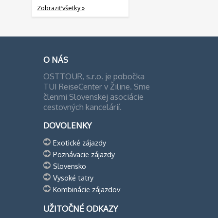
Zobraziť všetky »
O NÁS
OSTTOUR, s.r.o. je pobočka
TUI ReiseCenter v Žiline. Sme
členmi Slovenskej asociácie
cestovných kancelárií.
DOVOLENKY
Exotické zájazdy
Poznávacie zájazdy
Slovensko
Vysoké tatry
Kombinácie zájazdov
UŽITOČNÉ ODKAZY