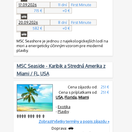
17.09.2026
11 dní
First Minute
715 €
+0 €
20.09.2026
8 dní
First Minute
582 €
+0 €
MSC Seashore je jednou z najekologickejších lodí na
mori a energeticky účinným vzorom pre moderné
plavby.
MSC Seaside - Karibik a Stredná Amerika z
Miami / FL, USA
Cena zájazdu od:
251 €
Cena s príplatkami od:
251 €
USA
,
Florida
,
Miami
-
Exotika
-
Plavby
Zobraziť všetky termíny a popis zájazdu »
Doprava: