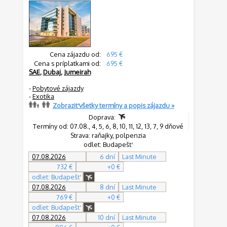
Cena zájazdu od:
695 €
Cena s príplatkami od:
695 €
SAE
,
Dubaj
,
Jumeirah
-
Pobytové zájazdy
-
Exotika
Zobraziť všetky termíny a popis zájazdu »
Doprava:
Termíny od: 07.08., 4, 5, 6, 8, 10, 11, 12, 13, 7, 9 dňové
Strava: raňajky, polpenzia
odlet: Budapešť
07.08.2026
6 dní
Last Minute
732 €
+0 €
odlet: Budapešť
07.08.2026
8 dní
Last Minute
769 €
+0 €
odlet: Budapešť
07.08.2026
10 dní
Last Minute