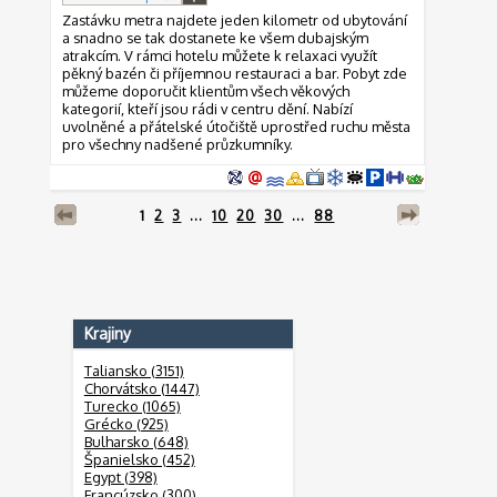
Zastávku metra najdete jeden kilometr od ubytování
a snadno se tak dostanete ke všem dubajským
atrakcím. V rámci hotelu můžete k relaxaci využít
pěkný bazén či příjemnou restauraci a bar. Pobyt zde
můžeme doporučit klientům všech věkových
kategorií, kteří jsou rádi v centru dění. Nabízí
uvolněné a přátelské útočiště uprostřed ruchu města
pro všechny nadšené průzkumníky.
1
2
3
...
10
20
30
...
88
Krajiny
Taliansko (3151)
Chorvátsko (1447)
Turecko (1065)
Grécko (925)
Bulharsko (648)
Španielsko (452)
Egypt (398)
Francúzsko (300)