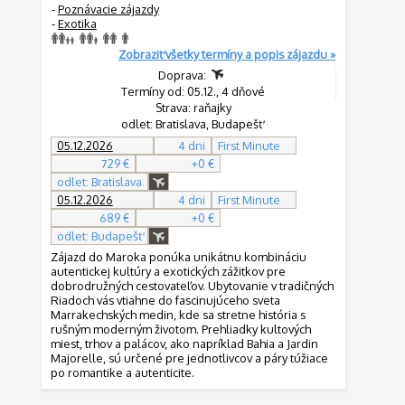
-
Poznávacie zájazdy
-
Exotika
Zobraziť všetky termíny a popis zájazdu »
Doprava:
Termíny od: 05.12., 4 dňové
Strava: raňajky
odlet: Bratislava, Budapešť
05.12.2026
4 dni
First Minute
729 €
+0 €
odlet: Bratislava
05.12.2026
4 dni
First Minute
689 €
+0 €
odlet: Budapešť
Zájazd do Maroka ponúka unikátnu kombináciu
autentickej kultúry a exotických zážitkov pre
dobrodružných cestovateľov. Ubytovanie v tradičných
Riadoch vás vtiahne do fascinujúceho sveta
Marrakechských medin, kde sa stretne história s
rušným moderným životom. Prehliadky kultových
miest, trhov a palácov, ako napríklad Bahia a Jardin
Majorelle, sú určené pre jednotlivcov a páry túžiace
po romantike a autenticite.