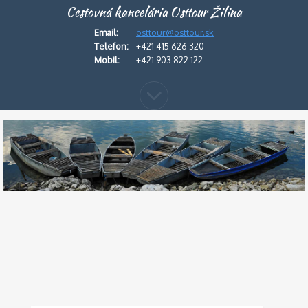
Cestovná kancelária Osttour Žilina
Email:
osttour@osttour.sk
Telefon:
+421 415 626 320
Mobil:
+421 903 822 122