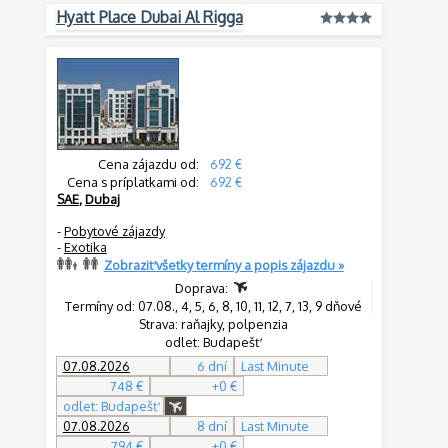
Hyatt Place Dubai Al Rigga
Cena zájazdu od:
692 €
Cena s príplatkami od:
692 €
SAE
,
Dubaj
-
Pobytové zájazdy
-
Exotika
Zobraziť všetky termíny a popis zájazdu »
Doprava:
Termíny od: 07.08., 4, 5, 6, 8, 10, 11, 12, 7, 13, 9 dňové
Strava: raňajky, polpenzia
odlet: Budapešť
07.08.2026
6 dní
Last Minute
748 €
+0 €
odlet: Budapešť
07.08.2026
8 dní
Last Minute
794 €
+0 €