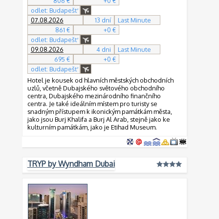
806 €
+0 €
odlet: Budapešť
07.08.2026
13 dní
Last Minute
861 €
+0 €
odlet: Budapešť
09.08.2026
4 dni
Last Minute
695 €
+0 €
odlet: Budapešť
Hotel je kousek od hlavních městských obchodních
uzlů, včetně Dubajského světového obchodního
centra, Dubajského mezinárodního finančního
centra. Je také ideálním místem pro turisty se
snadným přístupem k ikonickým památkám města,
jako jsou Burj Khalifa a Burj Al Arab, stejně jako ke
kulturním památkám, jako je Etihad Museum.
TRYP by Wyndham Dubai