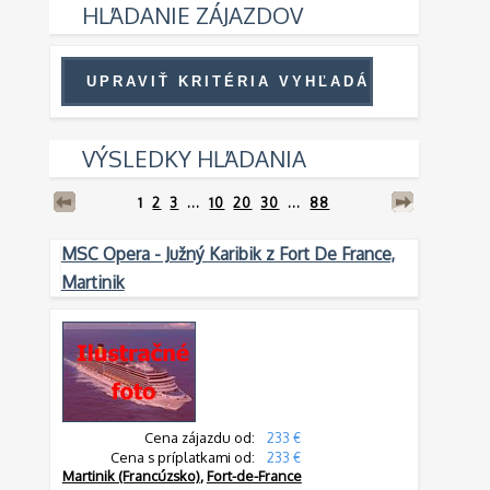
HĽADANIE ZÁJAZDOV
VÝSLEDKY HĽADANIA
1
2
3
...
10
20
30
...
88
MSC Opera - Južný Karibik z Fort De France,
Martinik
Cena zájazdu od:
233 €
Cena s príplatkami od:
233 €
Martinik (Francúzsko)
,
Fort-de-France