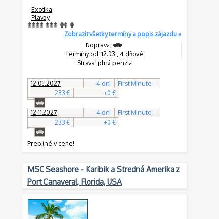
-
Exotika
-
Plavby
Zobraziť všetky termíny a popis zájazdu »
Doprava:
Termíny od: 12.03., 4 dňové
Strava: plná penzia
12.03.2027
4 dni
First Minute
233 €
+0 €
12.11.2027
4 dni
First Minute
233 €
+0 €
Prepitné v cene!
MSC Seashore - Karibik a Stredná Amerika z
Port Canaveral, Florida, USA