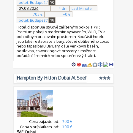
odlet: Budapešť
09.08.2026
4 dni
Last Minute
703 €
+0 €
odlet: Budapešť
Hotel disponuje stylově zařízenými pokoji TRYP,
Premium pokoji s moderním vybavením, Wi-Fi, TV a
pohodlným pracovním prostorem. Součástí hotelu
jsou také restaurace a bary, včetně oblíbeného Local
nebo tapas baru BarBary, dále venkovní bazén,
posilovna, coworkingové prostory a možnost
pořádání firemních nebo společenských akcí.
Hampton By Hilton Dubai Al Seef
Cena zájazdu od:
700 €
Cena s príplatkami od:
700 €
SAE
,
Dubaj