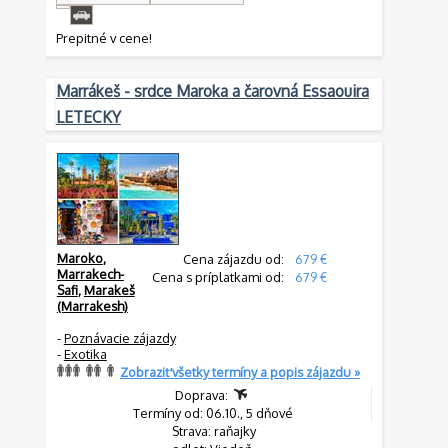
Prepitné v cene!
Marrákeš - srdce Maroka a čarovná Essaouira
LETECKY
Maroko
,
Cena zájazdu od:
679 €
Marrakech-
Cena s príplatkami od:
679 €
Safi
,
Marakeš
(Marrakesh)
-
Poznávacie zájazdy
-
Exotika
Zobraziť všetky termíny a popis zájazdu »
Doprava:
Termíny od: 06.10., 5 dňové
Strava: raňajky