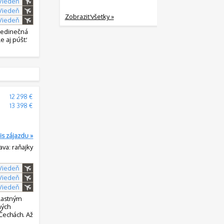
 Viedeň
 Viedeň
Zobraziť všetky »
 Viedeň
 Jedinečná
e aj púšť.
12 298 €
13 398 €
is zájazdu »
ava: raňajky
 Viedeň
 Viedeň
 Viedeň
vlastným
ných
 Čechách. Až