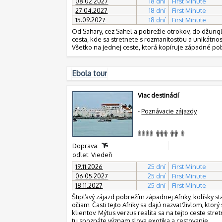
08.02.2027
18 dní
First Minute
27.04.2027
18 dní
First Minute
15.09.2027
18 dní
First Minute
Od Sahary, cez Sahel a pobrežie otrokov, do džunglí
cesta, kde sa stretnete s rozmanitosťou a unikátnos
Všetko na jednej ceste, ktorá kopíruje západné po
Ebola tour
Viac destinácií
-
Poznávacie zájazdy
Doprava:
odlet: Viedeň
19.11.2026
25 dní
First Minute
06.05.2027
25 dní
First Minute
18.11.2027
25 dní
First Minute
Štipľavý zájazd pobrežím západnej Afriky, kolísky sta
očiam. Časti tejto Afriky sa dajú nazvať živlom, kto
klientov. Mýtus verzus realita sa na tejto ceste stre
tu spoznáte význam slova exotika a cestovanie.