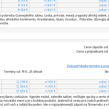
8 134 €
+1 847 €
odlet:
8 134 €
+1 847 €
odlet:
8 184 €
+1 847 €
odlet:
 pobrežia Guinejského zálivu. Ľudia, príroda, mestá a typický africký vidiek.
ťou afrického kontinentu. Kresťanstvo, Islam, Voodoo... Pobrežie, džungľa al
brežie.
Cena zájazdu od:
Cena s príplatkami od:
Zobraziť všetky termíny a pop
Termíny od: 19.11., 25 dňové
Str
12 298 €
+1 100 €
odlet:
12 584 €
+1 100 €
odlet:
12 584 €
+1 100 €
odlet:
rej Bantu civilizácie. Vypnite mobil, zahoďte tablet, nečítajte správy a verte 
rý sa neustále mení a je v ľudskej podobe. Jedinečná cesta pre našich jedineč
tnú zoči voči a zvíťazí iba jeden. Ide o najzaujímavejší zájazd na Slovensku a v