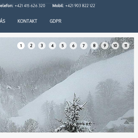
elefon:
+421 415 626 320
Mobil:
+421 903 822 122
ÁS
KONTAKT
GDPR
1
2
3
4
5
6
7
8
9
10
11