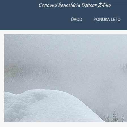
Cestovná kancelária Osttour Žilina
ÚVOD
PONUKA LETO