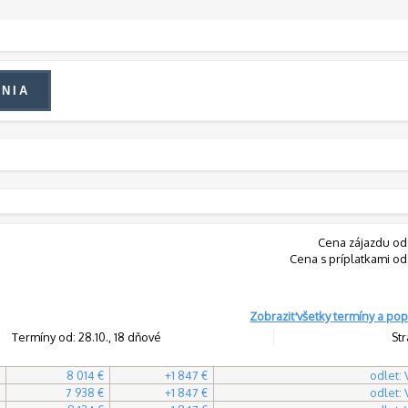
Cena zájazdu od
Cena s príplatkami od
Zobraziť všetky termíny a pop
Termíny od: 28.10., 18 dňové
Str
8 014 €
+1 847 €
odlet:
7 938 €
+1 847 €
odlet: