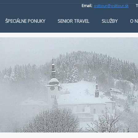
Email:
osttour@osttour.sk
T
ŠPECIÁLNE PONUKY
SENIOR TRAVEL
SLUŽBY
O N