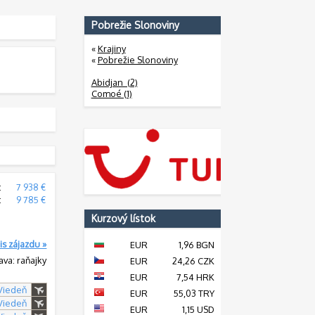
Pobrežie Slonoviny
«
Krajiny
«
Pobrežie Slonoviny
Abidjan (2)
Comoé (1)
:
7 938 €
:
9 785 €
Kurzový lístok
is zájazdu »
EUR
1,96 BGN
ava: raňajky
EUR
24,26 CZK
EUR
7,54 HRK
 Viedeň
EUR
55,03 TRY
 Viedeň
EUR
1,15 USD