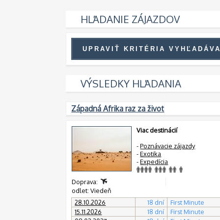
HĽADANIE ZÁJAZDOV
VÝSLEDKY HĽADANIA
Západná Afrika raz za život
Viac destinácií
-
Poznávacie zájazdy
-
Exotika
-
Expedícia
Doprava:
odlet: Viedeň
28.10.2026
18 dní
First Minute
15.11.2026
18 dní
First Minute