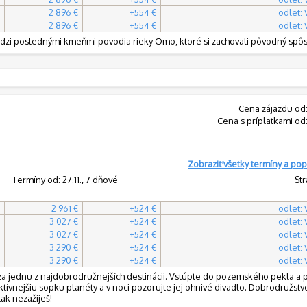
2 896 €
+554 €
odlet:
2 896 €
+554 €
odlet:
dzi poslednými kmeňmi povodia rieky Omo, ktoré si zachovali pôvodný spôs
Cena zájazdu od
Cena s príplatkami od
Zobraziť všetky termíny a pop
Termíny od: 27.11., 7 dňové
Str
2 961 €
+524 €
odlet:
3 027 €
+524 €
odlet:
3 027 €
+524 €
odlet:
3 290 €
+524 €
odlet:
3 290 €
+524 €
odlet:
o za jednu z najdobrodružnejších destinácii. Vstúpte do pozemského pekla a p
aktívnejšiu sopku planéty a v noci pozorujte jej ohnivé divadlo. Dobrodružstv
tak nezažiješ!