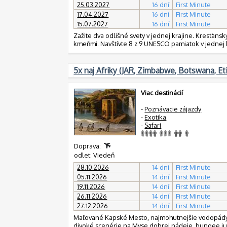
25.03.2027
16 dní
First Minute
17.04.2027
16 dní
First Minute
15.07.2027
16 dní
First Minute
Zažite dva odlišné svety v jednej krajine. Kresťanský
kmeňmi. Navštívte 8 z 9 UNESCO pamiatok v jednej 
5x naj Afriky (JAR, Zimbabwe, Botswana, Et
Viac destinácií
-
Poznávacie zájazdy
-
Exotika
-
Safari
Doprava:
odlet: Viedeň
28.10.2026
14 dní
First Minute
05.11.2026
14 dní
First Minute
19.11.2026
14 dní
First Minute
26.11.2026
14 dní
First Minute
27.12.2026
14 dní
First Minute
Maľované Kapské Mesto, najmohutnejšie vodopády Afr
divoké scenérie na Myse dobrej nádeje, bungee jum