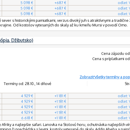
5 098 €
+687 €
odlet:
5 098 €
+687 €
odlet:
5 098 €
+687 €
odlet:
 sever s historickými pamiatkami, verzus divoký juh s atraktívnymi a tradične 
krajine. Od kostolov vytesaných do skaly až ku kmeňu Mursi v povodí Omo.
iópia, Džibutsko)
Cena zájazdu od
Cena s príplatkami od
Zobraziť všetky termíny a pop
Termíny od: 28.10., 14 dňové
Str
4 929 €
+1 181 €
odlet:
4 929 €
+1 181 €
odlet:
4 929 €
+1 181 €
odlet:
4 929 €
+1 181 €
odlet:
6 618 €
+1 181 €
odlet:
iky a najlepšie safari. Lanovka na Stolovú horu, ochutnávka najlepších vín
ping či prechádzka s levmi, kostoly vytesané do skaly, Addis Abeba a najni