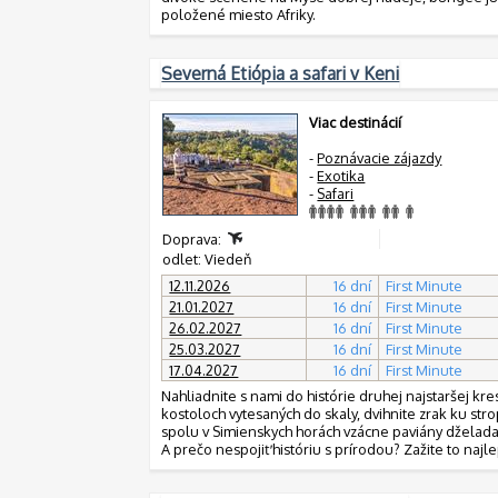
položené miesto Afriky.
Severná Etiópia a safari v Keni
Viac destinácií
-
Poznávacie zájazdy
-
Exotika
-
Safari
Doprava:
odlet: Viedeň
12.11.2026
16 dní
First Minute
21.01.2027
16 dní
First Minute
26.02.2027
16 dní
First Minute
25.03.2027
16 dní
First Minute
17.04.2027
16 dní
First Minute
Nahliadnite s nami do histórie druhej najstaršej kr
kostoloch vytesaných do skaly, dvihnite zrak ku st
spolu v Simienskych horách vzácne paviány dželada
A prečo nespojiť históriu s prírodou? Zažite to najle