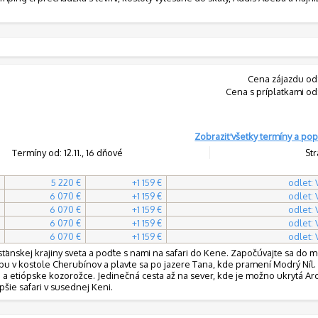
Cena zájazdu od
Cena s príplatkami od
Zobraziť všetky termíny a pop
Termíny od: 12.11., 16 dňové
Str
5 220 €
+1 159 €
odlet:
6 070 €
+1 159 €
odlet:
6 070 €
+1 159 €
odlet:
6 070 €
+1 159 €
odlet:
6 070 €
+1 159 €
odlet:
esťanskej krajiny sveta a poďte s nami na safari do Kene. Započúvajte sa do m
ropu v kostole Cherubínov a plavte sa po jazere Tana, kde pramení Modrý Níl
 a etiópske kozorožce. Jedinečná cesta až na sever, kde je možno ukrytá Ar
pšie safari v susednej Keni.