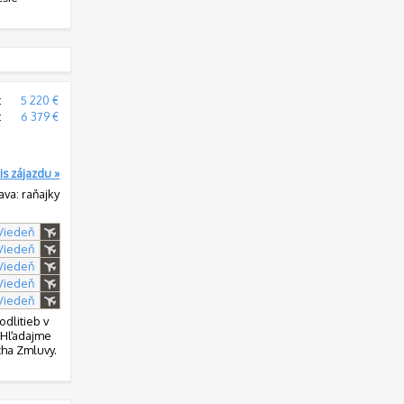
:
5 220 €
:
6 379 €
is zájazdu »
ava: raňajky
 Viedeň
 Viedeň
 Viedeň
 Viedeň
 Viedeň
odlitieb v
. Hľadajme
cha Zmluvy.