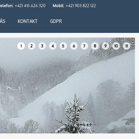
elefon:
+421 415 626 320
Mobil:
+421 903 822 122
ÁS
KONTAKT
GDPR
1
2
3
4
5
6
7
8
9
10
11