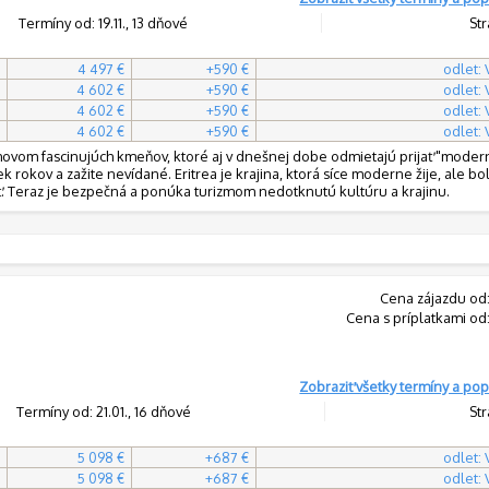
Termíny od: 19.11., 13 dňové
Str
4 497 €
+590 €
odlet:
4 602 €
+590 €
odlet:
4 602 €
+590 €
odlet:
4 602 €
+590 €
odlet:
domovom fascinujúch kmeňov, ktoré aj v dnešnej dobe odmietajú prijať "mode
ek rokov a zažite nevídané. Eritrea je krajina, ktorá síce moderne žije, ale bo
 Teraz je bezpečná a ponúka turizmom nedotknutú kultúru a krajinu.
Cena zájazdu od
Cena s príplatkami od
Zobraziť všetky termíny a pop
Termíny od: 21.01., 16 dňové
Str
5 098 €
+687 €
odlet:
5 098 €
+687 €
odlet: