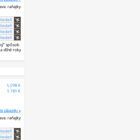
ava: raňajky
 Viedeň
 Viedeň
 Viedeň
 Viedeň
rný" spôsob
la dlhé roky
:
5 098 €
:
5 785 €
is zájazdu »
ava: raňajky
 Viedeň
 Viedeň