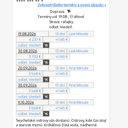
Zobraziť všetky termíny a popis zájazdu »
Doprava:
Termíny od: 19.08., 13 dňové
Strava: raňajky
odlet: Viedeň
19.08.2026
13 dní
Last Minute
4 237 €
+1 145 €
odlet: Viedeň
30.08.2026
13 dní
Last Minute
3 702 €
+1 145 €
odlet: Viedeň
20.09.2026
13 dní
First Minute
3 568 €
+1 145 €
odlet: Viedeň
30.09.2026
13 dní
First Minute
3 568 €
+1 145 €
odlet: Viedeň
11.10.2026
13 dní
First Minute
3 568 €
+1 145 €
odlet: Viedeň
Seychelské ostrovy vás dostanú. Ostrovy, kde čas stojí
a starosti miznú. Krištáľovo čistá voda, nádherné