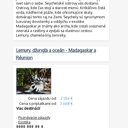
svet sám o sebe. Seychelské ostrovy vás dostanú.
Ostrovy, kde čas stojí a starosti miznú. Krištáľovo čistá
voda, nádherné pláže, kde ohromujúce skaly
dotvárajú tento raj na Zemi. Seychely sú synonymom
luxusnej dovolenky a oddychu v exotike.
Madagaskar je známy ako archa, kde ostali uväznené
zvieratá a rastliny a vyvíjali sa vlastnou cestou.
Lemury, chameleóny, tenreky..
Lemury, džungľa a oceán - Madagaskar a
Réunion
Cena zájazdu od:
2 556 €
Cena s príplatkami od:
3 668 €
Viac destinácií
-
Poznávacie zájazdy
-
Exotika