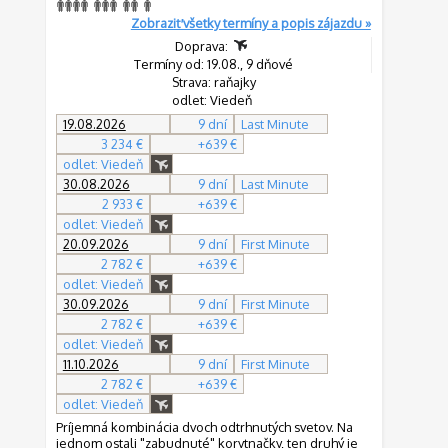
Zobraziť všetky termíny a popis zájazdu »
Doprava:
Termíny od: 19.08., 9 dňové
Strava: raňajky
odlet: Viedeň
19.08.2026
9 dní
Last Minute
3 234 €
+639 €
odlet: Viedeň
30.08.2026
9 dní
Last Minute
2 933 €
+639 €
odlet: Viedeň
20.09.2026
9 dní
First Minute
2 782 €
+639 €
odlet: Viedeň
30.09.2026
9 dní
First Minute
2 782 €
+639 €
odlet: Viedeň
11.10.2026
9 dní
First Minute
2 782 €
+639 €
odlet: Viedeň
Príjemná kombinácia dvoch odtrhnutých svetov. Na
jednom ostali "zabudnuté" korytnačky, ten druhý je