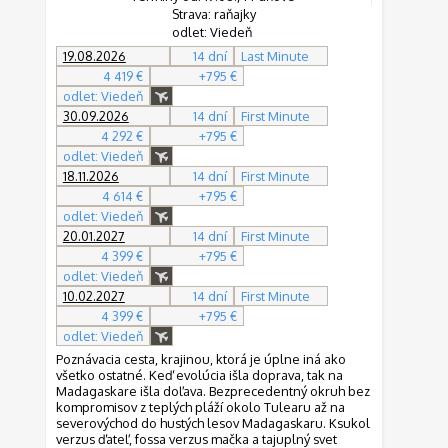
Strava: raňajky
odlet: Viedeň
19.08.2026
14 dní
Last Minute
4 419 €
+795 €
odlet: Viedeň
30.09.2026
14 dní
First Minute
4 292 €
+795 €
odlet: Viedeň
18.11.2026
14 dní
First Minute
4 614 €
+795 €
odlet: Viedeň
20.01.2027
14 dní
First Minute
4 399 €
+795 €
odlet: Viedeň
10.02.2027
14 dní
First Minute
4 399 €
+795 €
odlet: Viedeň
Poznávacia cesta, krajinou, ktorá je úplne iná ako
všetko ostatné. Keď evolúcia išla doprava, tak na
Madagaskare išla doľava. Bezprecedentný okruh bez
kompromisov z teplých pláží okolo Tulearu až na
severovýchod do hustých lesov Madagaskaru. Ksukol
verzus ďateľ, fossa verzus mačka a tajuplný svet