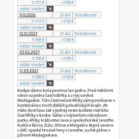
5 777 €
+738 €
odlet: Viedeň
11.11.2026
21 dní
First Minute
5 777 €
+738 €
odlet: Viedeň
13.01.2027
21 dní
First Minute
5 918 €
+738 €
odlet: Viedeň
03.02.2027
21 dní
First Minute
5 918 €
+738 €
odlet: Viedeň
17.03.2027
21 dní
First Minute
5 918 €
+738 €
odlet: Viedeň
Kedysi dávno bola pevnina len jedna. Pred miliónmi
rokov sa jedna časť odtrhla a z nej vznikol
Madagaskar. Túto časť-nečasť Afriky vám ponúkame s
kombináciou troch ďalších juhoafrických krajín. Ak
máte dosť času tak v jednej ceste budete mať túto
časť Afriky v kocke. Safari v najstaršom národnom
parku Afriky, kráľovstvo leva a vysokohorské Lesotho.
Kultúra Búrov, Zulu, Xhosa a Malgašov. Bujná savana
v JAR, vysoké hrozivé hory v Lesothe, suché pláne v
južnom Madagaskare.