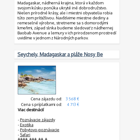
Madagaskar, nádherná krajina, ktorá v každom
svojom kúsku ponúka ukryté iné dobrodružstvo.
Nielen prírodné krásy, ale i miestni obyvatelia robia
túto zem príťažlivou. Navštívime miestne dediny a
remeselné výrobne, stretneme sa s domorodými
kmeňmi, západ slnka budeme sledovať z nádhernej
Baobab Avenue a lemury v ich prirodzenom prostredí
uvidíme v jednom z Národných parkov.
Seychely, Madagaskar a pláže Nosy Be
Cena zájazdu od:
3 568 €
Cena s príplatkami od:
4 713 €
Viac destinácií
-
Poznávacie zájazdy
-
Exotika
-
Pobytovo-poznávacie
-
Safari