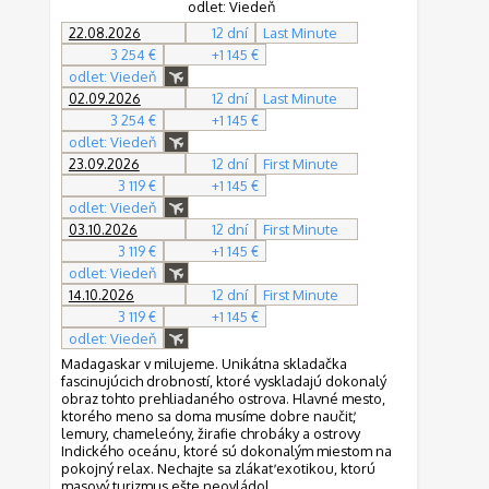
odlet: Viedeň
22.08.2026
12 dní
Last Minute
3 254 €
+1 145 €
odlet: Viedeň
02.09.2026
12 dní
Last Minute
3 254 €
+1 145 €
odlet: Viedeň
23.09.2026
12 dní
First Minute
3 119 €
+1 145 €
odlet: Viedeň
03.10.2026
12 dní
First Minute
3 119 €
+1 145 €
odlet: Viedeň
14.10.2026
12 dní
First Minute
3 119 €
+1 145 €
odlet: Viedeň
Madagaskar v milujeme. Unikátna skladačka
fascinujúcich drobností, ktoré vyskladajú dokonalý
obraz tohto prehliadaného ostrova. Hlavné mesto,
ktorého meno sa doma musíme dobre naučiť,
lemury, chameleóny, žirafie chrobáky a ostrovy
Indického oceánu, ktoré sú dokonalým miestom na
pokojný relax. Nechajte sa zlákať exotikou, ktorú
masový turizmus ešte neovládol.