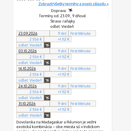
Zobraziť všetky termíny a popis zájazdu »
Doprava:
Termíny od: 23.09., 9 dňové
Strava: raňajky
odlet: Viedeň
23.09.2026
9 dní
First Minute
2 556 €
+1 112 €
odlet: Viedeň
03.10.2026
9 dní
First Minute
2 556 €
+1 112 €
odlet: Viedeň
14.10.2026
9 dní
First Minute
2 556 €
+1 112 €
odlet: Viedeň
24.10.2026
9 dní
First Minute
2 556 €
+1 112 €
odlet: Viedeň
31.10.2026
9 dní
First Minute
2 556 €
+1 112 €
odlet: Viedeň
Dovolenka na Madagaskar a Réunion je veľmi
exotická kombinácia – obe miesta sú v Indickom