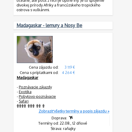
oceáne, ale pocit z nich je úplne iný. Je to spojenie
divokej prírody Afriky a francúzskeho tropického
ostrova s vulkánmi.
Madagaskar - lemury a Nosy Be
Cena zájazdu od:
3 119 €
Cena s príplatkami od:
4 264 €
Madagaskar
-
Poznávacie zájazdy
-
Exotika
-
Pobytovo-poznávacie
-
Safari
Zobraziť všetky termíny a popis zájazdu »
Doprava:
Termíny od: 22.08., 12 dňové
Strava: raňajky