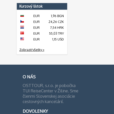
Kurzový lístok
EUR
1,96 BGN
EUR
24,26 CZK
EUR
7,54 HRK
EUR
55,03 TRY
EUR
1,15 USD
Zobraziť všetky »
O NÁS
OSTTOUR, s.r.o. je pobočka
TUI ReiseCenter v Žiline. Sme
členmi Slovenskej asociácie
cestovných kancelárií.
DOVOLENKY