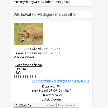
miestnych obyvateľov, kde dominuje tabu.
JAR, Eswatini, Madagaskar a Lesotho
Cena zájazdu od:
5 777 €
Cena s príplatkami od:
6 515 €
Viac destinácií
-
Poznávacie zájazdy
-
Exotika
-
Safari
Zobraziť všetky termíny a popis zájazdu »
Doprava:
Termíny od: 23.09., 21 dňové
Strava: raňajky
odlet: Viedeň
23.09.2026
21 dní
First Minute