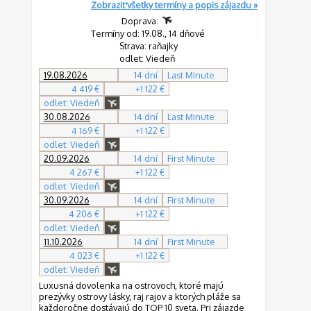
Zobraziť všetky termíny a popis zájazdu »
Doprava:
Termíny od: 19.08., 14 dňové
Strava: raňajky
odlet: Viedeň
19.08.2026
14 dní
Last Minute
4 419 €
+1 122 €
odlet: Viedeň
30.08.2026
14 dní
Last Minute
4 169 €
+1 122 €
odlet: Viedeň
20.09.2026
14 dní
First Minute
4 267 €
+1 122 €
odlet: Viedeň
30.09.2026
14 dní
First Minute
4 206 €
+1 122 €
odlet: Viedeň
11.10.2026
14 dní
First Minute
4 023 €
+1 122 €
odlet: Viedeň
Luxusná dovolenka na ostrovoch, ktoré majú
prezývky ostrovy lásky, raj rajov a ktorých pláže sa
každoročne dostávajú do TOP 10 sveta. Pri zájazde