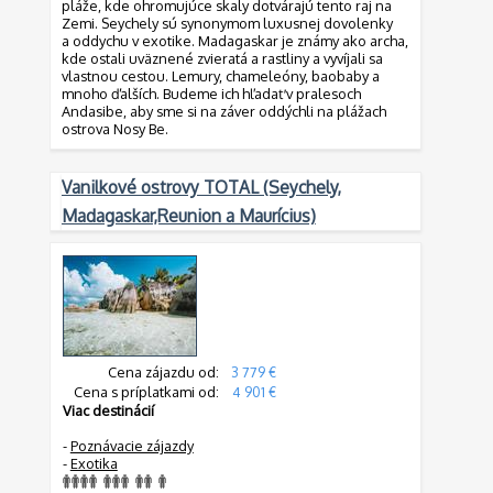
pláže, kde ohromujúce skaly dotvárajú tento raj na
Zemi. Seychely sú synonymom luxusnej dovolenky
a oddychu v exotike. Madagaskar je známy ako archa,
kde ostali uväznené zvieratá a rastliny a vyvíjali sa
vlastnou cestou. Lemury, chameleóny, baobaby a
mnoho ďalších. Budeme ich hľadať v pralesoch
Andasibe, aby sme si na záver oddýchli na plážach
ostrova Nosy Be.
Vanilkové ostrovy TOTAL (Seychely,
Madagaskar,Reunion a Maurícius)
Cena zájazdu od:
3 779 €
Cena s príplatkami od:
4 901 €
Viac destinácií
-
Poznávacie zájazdy
-
Exotika