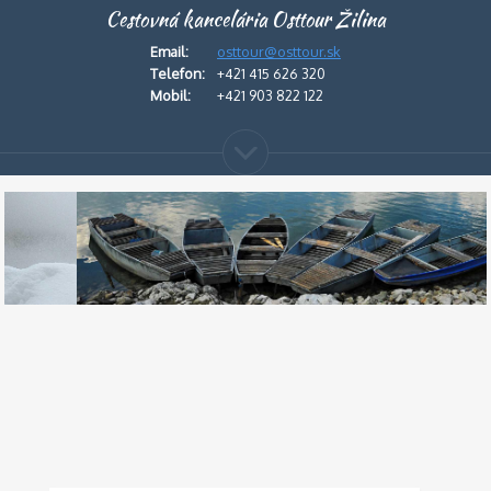
Cestovná kancelária Osttour Žilina
Email:
osttour@osttour.sk
Telefon:
+421 415 626 320
Mobil:
+421 903 822 122