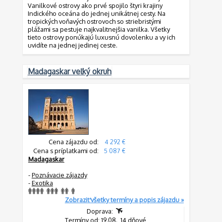
Vanilkové ostrovy ako prvé spojilo štyri krajiny
Indického oceána do jednej unikátnej cesty. Na
tropických voňavých ostrovoch so striebristými
plážami sa pestuje najkvalitnejšia vanilka. Všetky
tieto ostrovy ponúkajú luxusnú dovolenku a vy ich
uvidíte na jednej jedinej ceste.
Madagaskar veľký okruh
Cena zájazdu od:
4 292 €
Cena s príplatkami od:
5 087 €
Madagaskar
-
Poznávacie zájazdy
-
Exotika
Zobraziť všetky termíny a popis zájazdu »
Doprava:
Termíny od: 19.08., 14 dňové