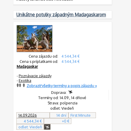
Unikátne potulky západným Madagaskarom
Cena zájazdu od:
4 544,34 €
Cena s príplatkami od:
4 544,34 €
Madagaskar
-
Poznávacie zájazdy
-
Exotika
Zobraziť všetky termíny a popis zájazdu »
Doprava:
Termíny od: 14.09., 14 dňové
Strava: polpenzia
odlet: Viedeň
14.09.2026
14 dní
First Minute
4 544,34 €
+0 €
odlet: Viedeň