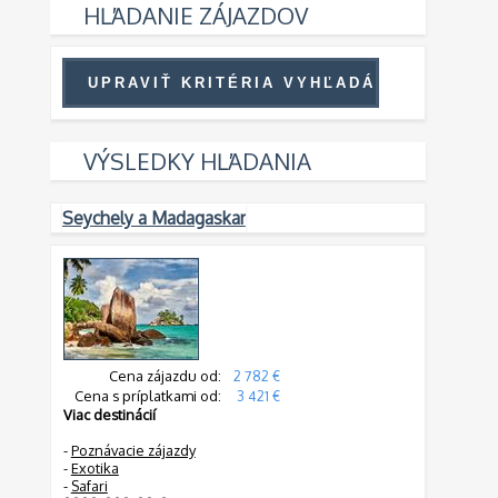
HĽADANIE ZÁJAZDOV
VÝSLEDKY HĽADANIA
Seychely a Madagaskar
Cena zájazdu od:
2 782 €
Cena s príplatkami od:
3 421 €
Viac destinácií
-
Poznávacie zájazdy
-
Exotika
-
Safari