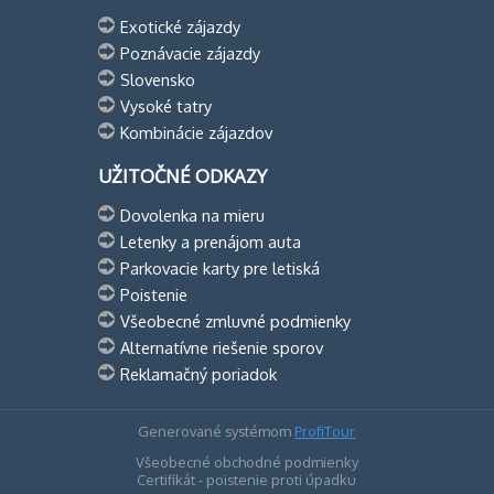
Exotické zájazdy
Poznávacie zájazdy
Slovensko
Vysoké tatry
Kombinácie zájazdov
UŽITOČNÉ ODKAZY
Dovolenka na mieru
Letenky a prenájom auta
Parkovacie karty pre letiská
Poistenie
Všeobecné zmluvné podmienky
Alternatívne riešenie sporov
Reklamačný poriadok
Generované systémom
ProfiTour
Všeobecné obchodné podmienky
Certifikát - poistenie proti úpadku