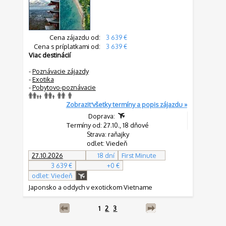
Cena zájazdu od:
3 639 €
Cena s príplatkami od:
3 639 €
Viac destinácií
-
Poznávacie zájazdy
-
Exotika
-
Pobytovo-poznávacie
Zobraziť všetky termíny a popis zájazdu »
Doprava:
Termíny od: 27.10., 18 dňové
Strava: raňajky
odlet: Viedeň
27.10.2026
18 dní
First Minute
3 639 €
+0 €
odlet: Viedeň
Japonsko a oddych v exotickom Vietname
1
2
3