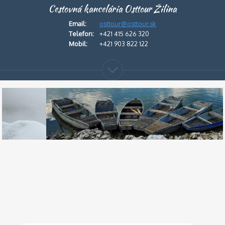
Cestovná kancelária Osttour Žilina
Email:
osttour@osttour.sk
Telefon:
+421 415 626 320
Mobil:
+421 903 822 122