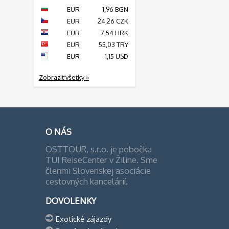
EUR
1,96 BGN
EUR
24,26 CZK
EUR
7,54 HRK
EUR
55,03 TRY
EUR
1,15 USD
Zobraziť všetky »
O NÁS
OSTTOUR, s.r.o. je pobočka
TUI ReiseCenter v Žiline. Sme
členmi Slovenskej asociácie
cestovných kancelárií.
DOVOLENKY
Exotické zájazdy