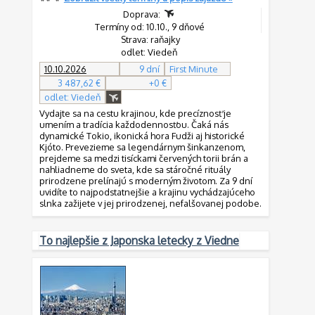
Doprava:
Termíny od: 10.10., 9 dňové
Strava: raňajky
odlet: Viedeň
10.10.2026
9 dní
First Minute
3 487,62 €
+0 €
odlet: Viedeň
Vydajte sa na cestu krajinou, kde precíznosť je
umením a tradícia každodennosťou. Čaká nás
dynamické Tokio, ikonická hora Fudži aj historické
Kjóto. Prevezieme sa legendárnym šinkanzenom,
prejdeme sa medzi tisíckami červených torii brán a
nahliadneme do sveta, kde sa stáročné rituály
prirodzene prelínajú s moderným životom. Za 9 dní
uvidíte to najpodstatnejšie a krajinu vychádzajúceho
slnka zažijete v jej prirodzenej, nefalšovanej podobe.
To najlepšie z Japonska letecky z Viedne