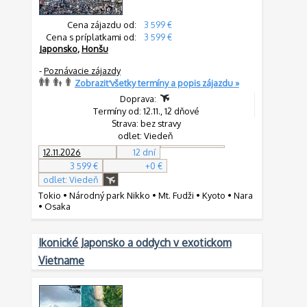
Cena zájazdu od:
3 599 €
Cena s príplatkami od:
3 599 €
Japonsko
,
Honšu
-
Poznávacie zájazdy
Zobraziť všetky termíny a popis zájazdu »
Doprava:
Termíny od: 12.11., 12 dňové
Strava: bez stravy
odlet: Viedeň
12.11.2026
12 dní
3 599 €
+0 €
odlet: Viedeň
Tokio • Národný park Nikko • Mt. Fudži • Kyoto • Nara
• Osaka
Ikonické Japonsko a oddych v exotickom
Vietname