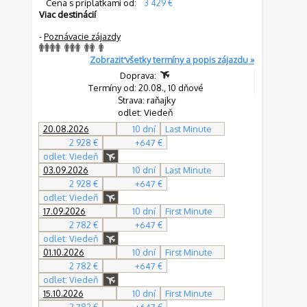
Cena s príplatkami od:
3 429 €
Viac destinácií
-
Poznávacie zájazdy
Zobraziť všetky termíny a popis zájazdu »
Doprava:
Termíny od: 20.08., 10 dňové
Strava: raňajky
odlet: Viedeň
20.08.2026
10 dní
Last Minute
2 928 €
+647 €
odlet: Viedeň
03.09.2026
10 dní
Last Minute
2 928 €
+647 €
odlet: Viedeň
17.09.2026
10 dní
First Minute
2 782 €
+647 €
odlet: Viedeň
01.10.2026
10 dní
First Minute
2 782 €
+647 €
odlet: Viedeň
15.10.2026
10 dní
First Minute