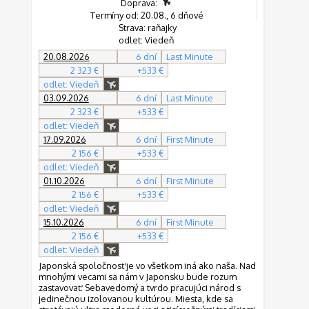
Doprava:
Termíny od: 20.08., 6 dňové
Strava: raňajky
odlet: Viedeň
20.08.2026
6 dní
Last Minute
2 323 €
+533 €
odlet: Viedeň
03.09.2026
6 dní
Last Minute
2 323 €
+533 €
odlet: Viedeň
17.09.2026
6 dní
First Minute
2 156 €
+533 €
odlet: Viedeň
01.10.2026
6 dní
First Minute
2 156 €
+533 €
odlet: Viedeň
15.10.2026
6 dní
First Minute
2 156 €
+533 €
odlet: Viedeň
Japonská spoločnosť je vo všetkom iná ako naša. Nad
mnohými vecami sa nám v Japonsku bude rozum
zastavovať. Sebavedomý a tvrdo pracujúci národ s
jedinečnou izolovanou kultúrou. Miesta, kde sa