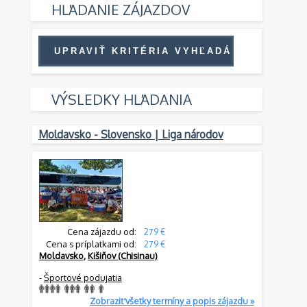
HĽADANIE ZÁJAZDOV
VÝSLEDKY HĽADANIA
Moldavsko - Slovensko | Liga národov
Cena zájazdu od:
279 €
Cena s príplatkami od:
279 €
Moldavsko
,
Kišiňov (Chisinau)
-
Športové podujatia
Zobraziť všetky termíny a popis zájazdu »