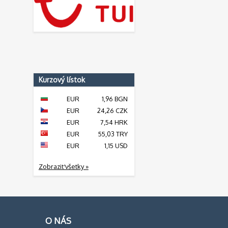
Kurzový lístok
EUR
1,96 BGN
EUR
24,26 CZK
EUR
7,54 HRK
EUR
55,03 TRY
EUR
1,15 USD
Zobraziť všetky »
O NÁS