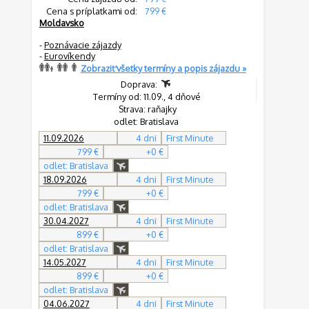
Cena s príplatkami od:
799 €
Moldavsko
-
Poznávacie zájazdy
-
Eurovíkendy
Zobraziť všetky termíny a popis zájazdu »
Doprava:
Termíny od: 11.09., 4 dňové
Strava: raňajky
odlet: Bratislava
11.09.2026
4 dni
First Minute
799 €
+0 €
odlet: Bratislava
18.09.2026
4 dni
First Minute
799 €
+0 €
odlet: Bratislava
30.04.2027
4 dni
First Minute
899 €
+0 €
odlet: Bratislava
14.05.2027
4 dni
First Minute
899 €
+0 €
odlet: Bratislava
04.06.2027
4 dni
First Minute