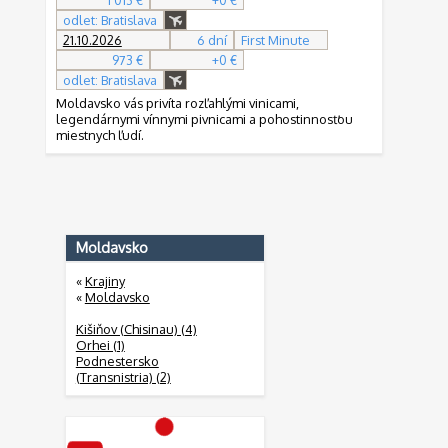
1 013 €
+0 €
odlet: Bratislava
21.10.2026
6 dní
First Minute
973 €
+0 €
odlet: Bratislava
Moldavsko vás privíta rozľahlými vinicami,
legendárnymi vínnymi pivnicami a pohostinnosťou
miestnych ľudí.
Moldavsko
«
Krajiny
«
Moldavsko
Kišiňov (Chisinau) (4)
Orhei (1)
Podnestersko
(Transnistria) (2)