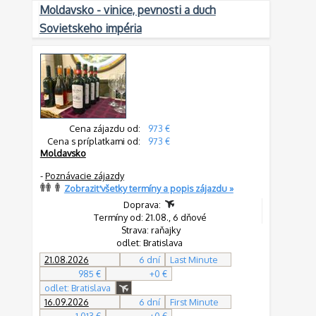
Moldavsko - vinice, pevnosti a duch
Sovietskeho impéria
Cena zájazdu od:
973 €
Cena s príplatkami od:
973 €
Moldavsko
-
Poznávacie zájazdy
Zobraziť všetky termíny a popis zájazdu »
Doprava:
Termíny od: 21.08., 6 dňové
Strava: raňajky
odlet: Bratislava
21.08.2026
6 dní
Last Minute
985 €
+0 €
odlet: Bratislava
16.09.2026
6 dní
First Minute