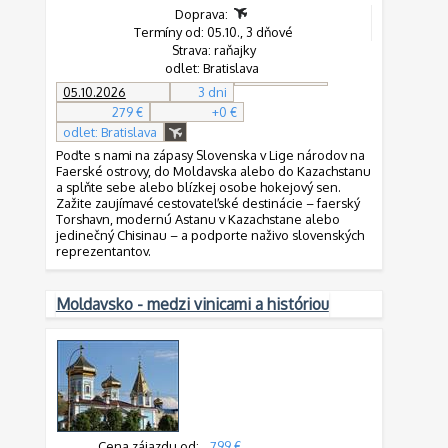
Doprava:
Termíny od: 05.10., 3 dňové
Strava: raňajky
odlet: Bratislava
05.10.2026
3 dni
279 €
+0 €
odlet: Bratislava
Poďte s nami na zápasy Slovenska v Lige národov na
Faerské ostrovy, do Moldavska alebo do Kazachstanu
a splňte sebe alebo blízkej osobe hokejový sen.
Zažite zaujímavé cestovateľské destinácie – faerský
Torshavn, modernú Astanu v Kazachstane alebo
jedinečný Chisinau – a podporte naživo slovenských
reprezentantov.
Moldavsko - medzi vinicami a históriou
Cena zájazdu od:
799 €