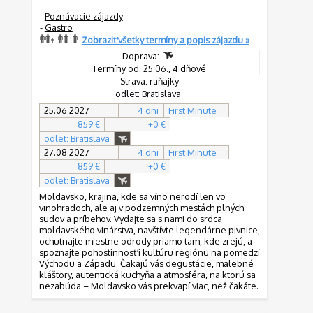
-
Poznávacie zájazdy
-
Gastro
Zobraziť všetky termíny a popis zájazdu »
Doprava:
Termíny od: 25.06., 4 dňové
Strava: raňajky
odlet: Bratislava
25.06.2027
4 dni
First Minute
859 €
+0 €
odlet: Bratislava
27.08.2027
4 dni
First Minute
859 €
+0 €
odlet: Bratislava
Moldavsko, krajina, kde sa víno nerodí len vo
vinohradoch, ale aj v podzemných mestách plných
sudov a príbehov. Vydajte sa s nami do srdca
moldavského vinárstva, navštívte legendárne pivnice,
ochutnajte miestne odrody priamo tam, kde zrejú, a
spoznajte pohostinnosť i kultúru regiónu na pomedzí
Východu a Západu. Čakajú vás degustácie, malebné
kláštory, autentická kuchyňa a atmosféra, na ktorú sa
nezabúda – Moldavsko vás prekvapí viac, než čakáte.