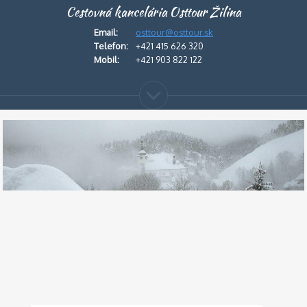
Cestovná kancelária Osttour Žilina
Email:
osttour@osttour.sk
Telefon:
+421 415 626 320
Mobil:
+421 903 822 122