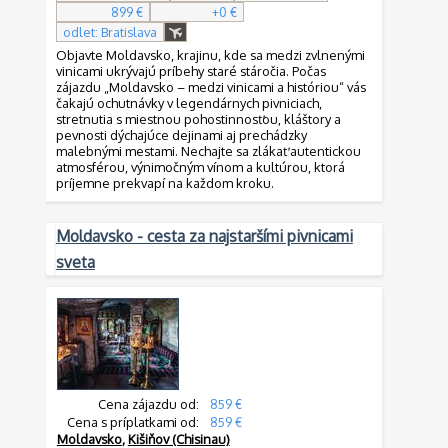
899 €
+0 €
odlet: Bratislava
Objavte Moldavsko, krajinu, kde sa medzi zvlnenými
vinicami ukrývajú príbehy staré stáročia. Počas
zájazdu „Moldavsko – medzi vinicami a históriou“ vás
čakajú ochutnávky v legendárnych pivniciach,
stretnutia s miestnou pohostinnosťou, kláštory a
pevnosti dýchajúce dejinami aj prechádzky
malebnými mestami. Nechajte sa zlákať autentickou
atmosférou, výnimočným vínom a kultúrou, ktorá
príjemne prekvapí na každom kroku.
Moldavsko - cesta za najstaršími pivnicami
sveta
Cena zájazdu od:
859 €
Cena s príplatkami od:
859 €
Moldavsko
,
Kišiňov (Chisinau)