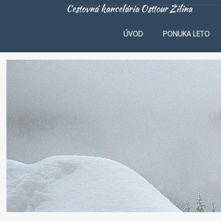
Cestovná kancelária Osttour Žilina
ÚVOD
PONUKA LETO