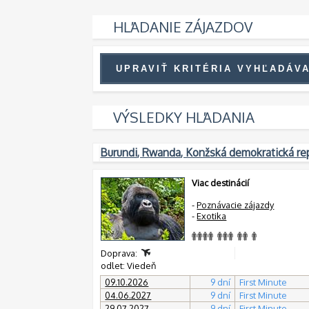
HĽADANIE ZÁJAZDOV
VÝSLEDKY HĽADANIA
Burundi, Rwanda, Konžská demokratická re
Viac destinácií
-
Poznávacie zájazdy
-
Exotika
Doprava:
odlet: Viedeň
09.10.2026
9 dní
First Minute
04.06.2027
9 dní
First Minute
29.07.2027
9 dní
First Minute