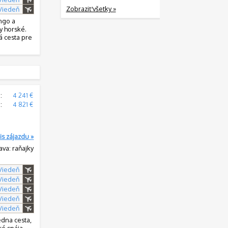
Zobraziť všetky »
 Viedeň
ongo a
y horské.
á cesta pre
:
4 241 €
:
4 821 €
is zájazdu »
ava: raňajky
 Viedeň
 Viedeň
 Viedeň
 Viedeň
 Viedeň
edna cesta,
ré spája