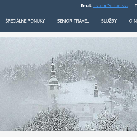
Email:
osttour@osttour.sk
T
ŠPECIÁLNE PONUKY
SENIOR TRAVEL
SLUŽBY
O N