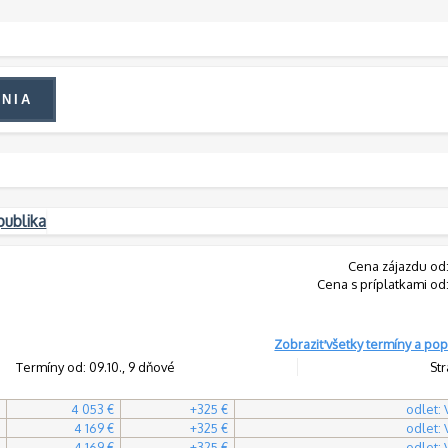
publika
Cena zájazdu od
Cena s príplatkami od
Zobraziť všetky termíny a pop
Termíny od: 09.10., 9 dňové
Str
4 053 €
+325 €
odlet:
4 169 €
+325 €
odlet:
4 169 €
+325 €
odlet: