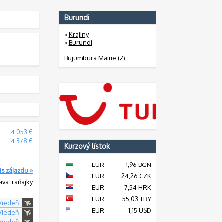
Burundi
«
Krajiny
«
Burundi
Bujumbura Mairie (2)
:
4 053 €
:
4 378 €
Kurzový lístok
EUR
1,96 BGN
is zájazdu »
EUR
24,26 CZK
ava: raňajky
EUR
7,54 HRK
EUR
55,03 TRY
 Viedeň
EUR
1,15 USD
 Viedeň
 Viedeň