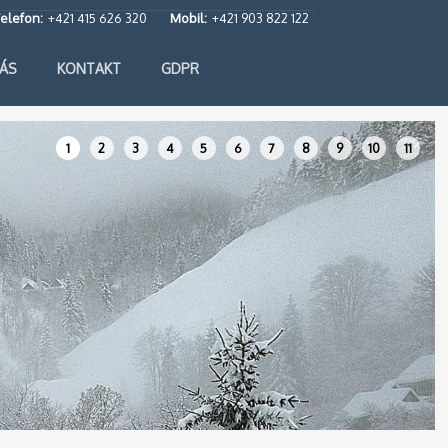
elefon:
+421 415 626 320
Mobil:
+421 903 822 122
ÁS
KONTAKT
GDPR
1
2
3
4
5
6
7
8
9
10
11