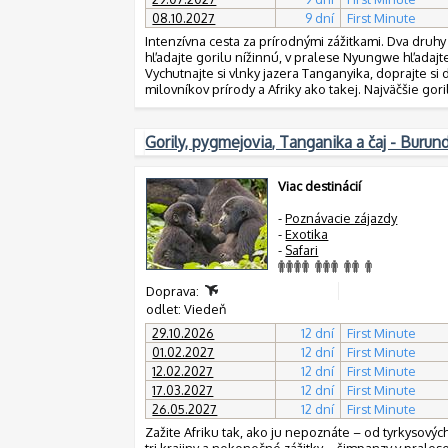
08.10.2027
9 dní
First Minute
Intenzívna cesta za prírodnými zážitkami. Dva druh
hľadajte gorilu nížinnú, v pralese Nyungwe hľadajt
Vychutnajte si vlnky jazera Tanganyika, doprajte si 
milovníkov prírody a Afriky ako takej. Najväčšie gori
Gorily, pygmejovia, Tanganika a čaj - Buru
Viac destinácií
-
Poznávacie zájazdy
-
Exotika
-
Safari
Doprava:
odlet: Viedeň
29.10.2026
12 dní
First Minute
01.02.2027
12 dní
First Minute
12.02.2027
12 dní
First Minute
17.03.2027
12 dní
First Minute
26.05.2027
12 dní
First Minute
Zažite Afriku tak, ako ju nepoznáte – od tyrkysových
tri krajiny a nekonečné zážitky – šimpanzy v pralese