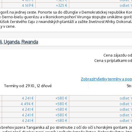
4 169 €
+325 €
odlet:
y goríl na jednej ceste. Ponorte sa do džungle v Demokratickej republike K
e čierno-bielu guerézu a v ikonickom pohorí Virunga stopujte unikátne goril
dúšok čerstvého čaju z rwandských plantáží a zažite živelnosť Afriky. Dokonal
ly v cene.
ndi, Uganda, Rwanda
Cena zájazdu od
Cena s príplatkami od
Zobraziť všetky termíny a pop
Termíny od: 29.10., 12 dňové
Str
4 241 €
+580 €
odlet:
4 494 €
+580 €
odlet:
4 241 €
+580 €
odlet:
4 241 €
+580 €
odlet:
4 241 €
+580 €
odlet:
 brehov jazera Tanganika až po stretnutie z očí do očí s horskými gorilami. J
, safari plné divokej zveri, rovník i príbehy kmeňa Batwa. Dobrodružstvo, kto