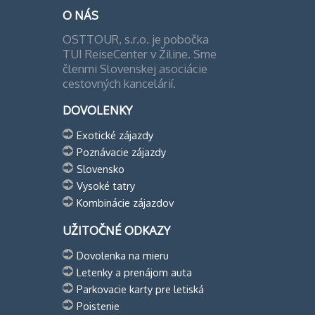
O NÁS
OSTTOUR, s.r.o. je pobočka
TUI ReiseCenter v Žiline. Sme
členmi Slovenskej asociácie
cestovných kancelárií.
DOVOLENKY
Exotické zájazdy
Poznávacie zájazdy
Slovensko
Vysoké tatry
Kombinácie zájazdov
UŽITOČNÉ ODKAZY
Dovolenka na mieru
Letenky a prenájom auta
Parkovacie karty pre letiská
Poistenie