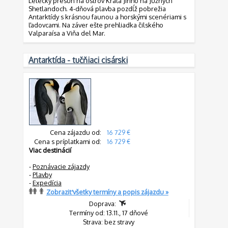
Letecký presun na ostrov Kráľa Jiřího na Južných
Shetlandoch. 4-dňová plavba pozdĺž pobrežia
Antarktídy s krásnou faunou a horskými scenériami s
ľadovcami. Na záver ešte prehliadka čilského
Valparaísa a Viňa del Mar.
Antarktída - tučňiaci cisárski
Cena zájazdu od:
16 729 €
Cena s príplatkami od:
16 729 €
Viac destinácií
-
Poznávacie zájazdy
-
Plavby
-
Expedícia
Zobraziť všetky termíny a popis zájazdu »
Doprava:
Termíny od: 13.11., 17 dňové
Strava: bez stravy