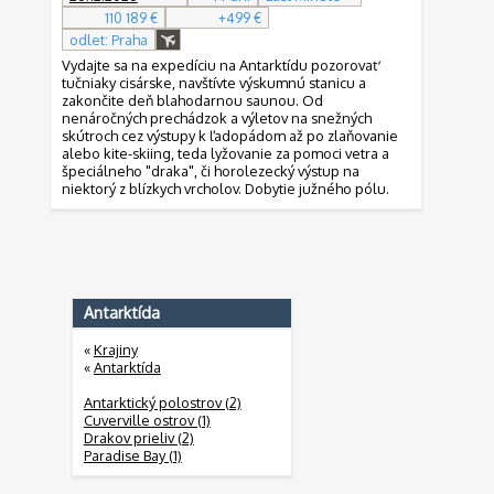
110 189 €
+499 €
odlet: Praha
Vydajte sa na expedíciu na Antarktídu pozorovať
tučniaky cisárske, navštívte výskumnú stanicu a
zakončite deň blahodarnou saunou. Od
nenáročných prechádzok a výletov na snežných
skútroch cez výstupy k ľadopádom až po zlaňovanie
alebo kite-skiing, teda lyžovanie za pomoci vetra a
špeciálneho "draka", či horolezecký výstup na
niektorý z blízkych vrcholov. Dobytie južného pólu.
Antarktída
«
Krajiny
«
Antarktída
Antarktický polostrov (2)
Cuverville ostrov (1)
Drakov prieliv (2)
Paradise Bay (1)