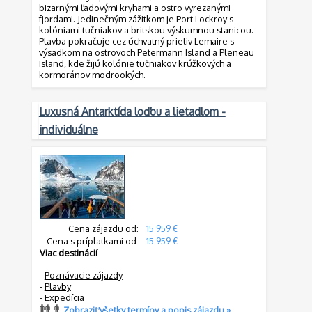
bizarnými ľadovými kryhami a ostro vyrezanými
fjordami. Jedinečným zážitkom je Port Lockroy s
kolóniami tučniakov a britskou výskumnou stanicou.
Plavba pokračuje cez úchvatný prieliv Lemaire s
výsadkom na ostrovoch Petermann Island a Pleneau
Island, kde žijú kolónie tučniakov krúžkových a
kormoránov modrookých.
Luxusná Antarktída loďou a lietadlom -
individuálne
Cena zájazdu od:
15 959 €
Cena s príplatkami od:
15 959 €
Viac destinácií
-
Poznávacie zájazdy
-
Plavby
-
Expedícia
Zobraziť všetky termíny a popis zájazdu »