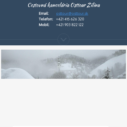
Cestovná kancelária Osttour Žilina
Email:
osttour@osttour.sk
Telefon:
+421 415 626 320
Mobil:
+421 903 822 122