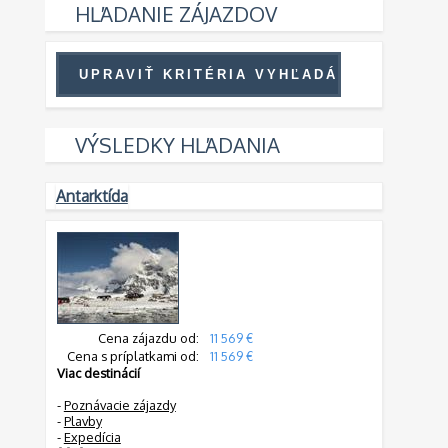
HĽADANIE ZÁJAZDOV
VÝSLEDKY HĽADANIA
Antarktída
Cena zájazdu od:
11 569 €
Cena s príplatkami od:
11 569 €
Viac destinácií
-
Poznávacie zájazdy
-
Plavby
-
Expedícia