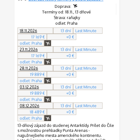
Doprava:
Termíny od: 18.11., 13 dňové
Strava: raňajky
odlet: Praha
18.11.2026
13 dní
Last Minute
17 169 €
+0 €
odlet: Praha
23.11.2026
13 dní
Last Minute
17 169 €
+0 €
odlet: Praha
28.11.2026
13 dní
Last Minute
19 889 €
+0 €
odlet: Praha
03.12.2026
13 dní
Last Minute
19 889 €
+0 €
odlet: Praha
08.12.2026
13 dní
Last Minute
18 489 €
+0 €
odlet: Praha
13-dňový zájazd do studenej Antarktídy. Prílet do Čile
s možnosťou prehliadky Punta Arenas -
najjužnejšieho mesta amerického kontinentu.