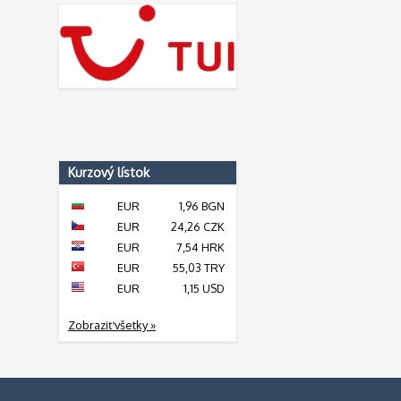
Kurzový lístok
EUR
1,96 BGN
EUR
24,26 CZK
EUR
7,54 HRK
EUR
55,03 TRY
EUR
1,15 USD
Zobraziť všetky »