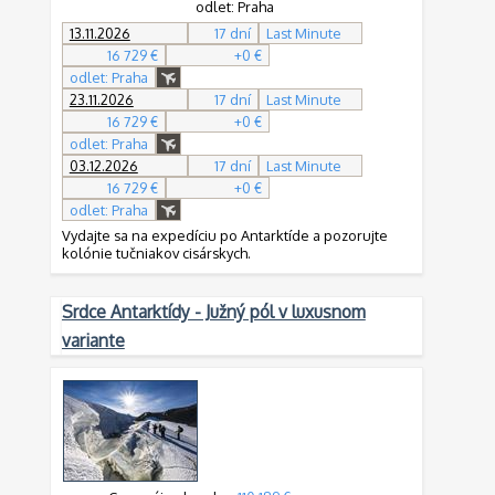
odlet: Praha
13.11.2026
17 dní
Last Minute
16 729 €
+0 €
odlet: Praha
23.11.2026
17 dní
Last Minute
16 729 €
+0 €
odlet: Praha
03.12.2026
17 dní
Last Minute
16 729 €
+0 €
odlet: Praha
Vydajte sa na expedíciu po Antarktíde a pozorujte
kolónie tučniakov cisárskych.
Srdce Antarktídy - Južný pól v luxusnom
variante