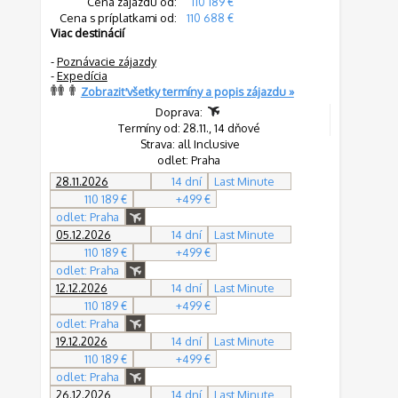
Cena zájazdu od:
110 189 €
Cena s príplatkami od:
110 688 €
Viac destinácií
-
Poznávacie zájazdy
-
Expedícia
Zobraziť všetky termíny a popis zájazdu »
Doprava:
Termíny od: 28.11., 14 dňové
Strava: all Inclusive
odlet: Praha
28.11.2026
14 dní
Last Minute
110 189 €
+499 €
odlet: Praha
05.12.2026
14 dní
Last Minute
110 189 €
+499 €
odlet: Praha
12.12.2026
14 dní
Last Minute
110 189 €
+499 €
odlet: Praha
19.12.2026
14 dní
Last Minute
110 189 €
+499 €
odlet: Praha
26.12.2026
14 dní
Last Minute