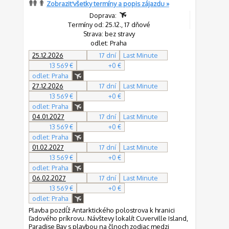
Zobraziť všetky termíny a popis zájazdu »
Doprava:
Termíny od: 25.12., 17 dňové
Strava: bez stravy
odlet: Praha
25.12.2026
17 dní
Last Minute
13 569 €
+0 €
odlet: Praha
27.12.2026
17 dní
Last Minute
13 569 €
+0 €
odlet: Praha
04.01.2027
17 dní
Last Minute
13 569 €
+0 €
odlet: Praha
01.02.2027
17 dní
Last Minute
13 569 €
+0 €
odlet: Praha
06.02.2027
17 dní
Last Minute
13 569 €
+0 €
odlet: Praha
Plavba pozdĺž Antarktického polostrova k hranici
ľadového príkrovu. Návštevy lokalít Cuverville Island,
Paradise Bay s plavbou na člnoch zodiac medzi