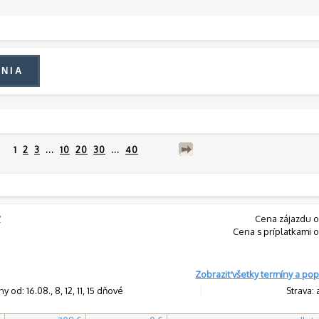
1
2
3
...
10
20
30
...
40
y
Cena zájazdu o
Cena s príplatkami o
Zobraziť všetky termíny a pop
y od: 16.08., 8, 12, 11, 15 dňové
Strava: 