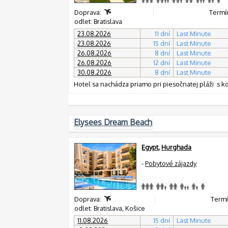
Doprava:
Termín
odlet: Bratislava
23.08.2026
11 dní
Last Minute
23.08.2026
15 dní
Last Minute
26.08.2026
8 dní
Last Minute
26.08.2026
12 dní
Last Minute
30.08.2026
8 dní
Last Minute
Hotel sa nachádza priamo pri piesočnatej pláži s 
Elysees Dream Beach
Egypt
,
Hurghada
-
Pobytové zájazdy
Doprava:
Termín
odlet: Bratislava, Košice
11.08.2026
15 dní
Last Minute