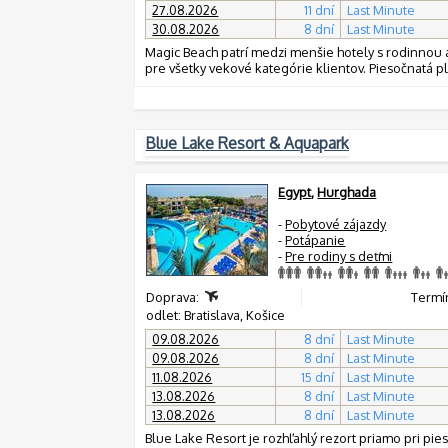
27.08.2026
11 dní
Last Minute
30.08.2026
8 dní
Last Minute
Magic Beach patrí medzi menšie hotely s rodinnou
pre všetky vekové kategórie klientov. Piesočnatá 
Blue Lake Resort & Aquapark
Egypt
,
Hurghada
-
Pobytové zájazdy
-
Potápanie
-
Pre rodiny s deťmi
Doprava:
Termín
odlet: Bratislava, Košice
09.08.2026
8 dní
Last Minute
09.08.2026
8 dní
Last Minute
11.08.2026
15 dní
Last Minute
13.08.2026
8 dní
Last Minute
13.08.2026
8 dní
Last Minute
Blue Lake Resort je rozhľahlý rezort priamo pri pi