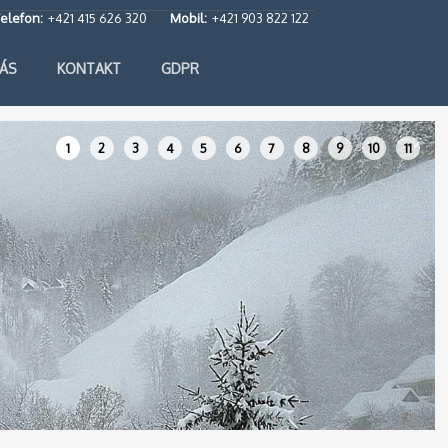
elefon:
+421 415 626 320
Mobil:
+421 903 822 122
ÁS
KONTAKT
GDPR
1
2
3
4
5
6
7
8
9
10
11