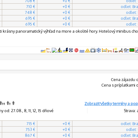
708 €
+0 €
odlet:
710 €
+0 €
odlet: Bra
748 €
+0 €
odlet:
695 €
+0 €
odlet: Bra
695 €
+0 €
odlet:
i krásny panoramatický výhľad na more a okolité hory. Hotelový minibus cho
Cena zájazdu 
Cena s príplatkami 
Zobraziť všetky termíny a pop
y od: 27.08., 8, 11, 12, 15 dňové
Strava: 
715 €
+0 €
odlet: Bra
753 €
+0 €
odlet:
867 €
+0 €
odlet: Bra