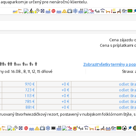
 aquaparkom je určený pre nenáročnú klientelu.
Cena zájazdu 
Cena s príplatkami 
Zobraziť všetky termíny a pop
y od: 16.08., 8, 11, 12, 15 dňové
Strava: 
970 €
+0 €
odlet: Bra
723 €
+0 €
odlet: Bra
1 113 €
+0 €
odlet: Bra
785 €
+0 €
odlet: Bra
881 €
+0 €
odlet: Bra
ruovaný štvorhviezdičkový rezort, postavený v nubijskom folklórnom štýle, 