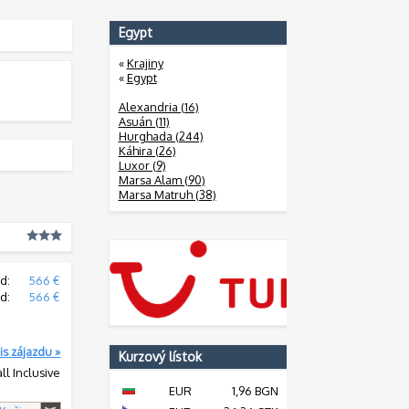
Egypt
«
Krajiny
«
Egypt
Alexandria (16)
Asuán (11)
Hurghada (244)
Káhira (26)
Luxor (9)
Marsa Alam (90)
Marsa Matruh (38)
d:
566 €
d:
566 €
is zájazdu »
Kurzový lístok
all Inclusive
EUR
1,96 BGN