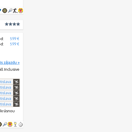
od:
599 €
od:
599 €
is zájazdu »
all Inclusive
tislava
tislava
tislava
tislava
tislava
s krásnou