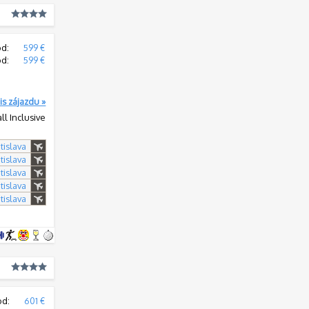
od:
599 €
od:
599 €
is zájazdu »
all Inclusive
tislava
tislava
tislava
tislava
tislava
od:
601 €