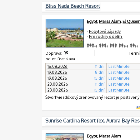
Bliss Nada Beach Resort
Egypt
,
Marsa Alam
,
El Quseir
-
Pobytové zájazdy
-
Pre rodiny s deťmi
Doprava:
Termín
odlet: Bratislava
16.08.2026
11 dní
Last Minute
19.08.2026
8 dní
Last Minute
19.08.2026
15 dní
Last Minute
23.08.2026
11 dní
Last Minute
23.08.2026
15 dní
Last Minute
Štvorhviezdičkový zrenovovaný rezort je postavený 
Sunrise Cardina Resort (ex. Aurora Bay Res
Egypt
,
Marsa Alam