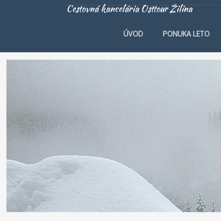
Cestovná kancelária Osttour Žilina
ÚVOD
PONUKA LETO