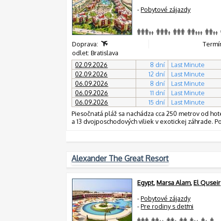
-
Pobytové zájazdy
Doprava:
Termín
odlet: Bratislava
02.09.2026
8 dní
Last Minute
02.09.2026
12 dní
Last Minute
06.09.2026
8 dní
Last Minute
06.09.2026
11 dní
Last Minute
06.09.2026
15 dní
Last Minute
Piesočnatá pláž sa nachádza cca 250 metrov od hot
a 13 dvojposchodových viliek v exotickej záhrade. P
Alexander The Great Resort
Egypt
,
Marsa Alam
,
El Quseir
-
Pobytové zájazdy
-
Pre rodiny s deťmi