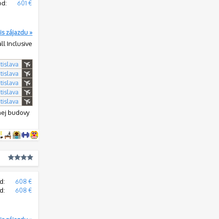
od:
601 €
is zájazdu »
all Inclusive
tislava
tislava
tislava
tislava
tislava
nej budovy
d:
608 €
d:
608 €