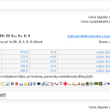
Cena zájazdu 
Cena s príplatkami 
Zobraziť všetky termíny a pop
y od: 16.08., 8, 11, 12, 15 dňové
Strava: 
970 €
+0 €
odlet: Bra
723 €
+0 €
odlet: Bra
1 113 €
+0 €
odlet: Bra
785 €
+0 €
odlet: Bra
881 €
+0 €
odlet: Bra
v núbijskom štýle, pri krásnej, panensky nedotknutej dlhej pláži.
ort)
Cena zájazdu 