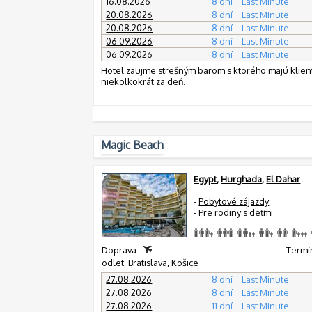
16.08.2026
8 dní
Last Minute
20.08.2026
8 dní
Last Minute
20.08.2026
8 dní
Last Minute
06.09.2026
8 dní
Last Minute
06.09.2026
8 dní
Last Minute
Hotel zaujme strešným barom s ktorého majú klient
niekolkokrát za deň.
Magic Beach
Egypt
,
Hurghada
,
El Dahar
-
Pobytové zájazdy
-
Pre rodiny s deťmi
Doprava:
Termín
odlet: Bratislava, Košice
27.08.2026
8 dní
Last Minute
27.08.2026
8 dní
Last Minute
27.08.2026
11 dní
Last Minute