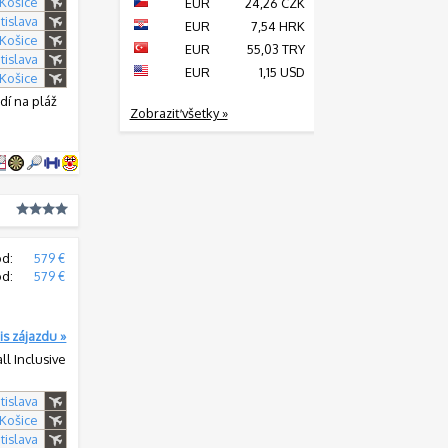
 Košice
EUR
24,26 CZK
tislava
EUR
7,54 HRK
 Košice
EUR
55,03 TRY
tislava
EUR
1,15 USD
 Košice
dí na pláž
Zobraziť všetky »
od:
579 €
od:
579 €
is zájazdu »
all Inclusive
tislava
 Košice
tislava