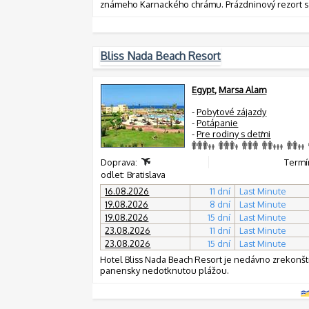
známeho Karnackého chrámu. Prázdninový rezort s
Bliss Nada Beach Resort
Egypt
,
Marsa Alam
-
Pobytové zájazdy
-
Potápanie
-
Pre rodiny s deťmi
Doprava:
Termín
odlet: Bratislava
16.08.2026
11 dní
Last Minute
19.08.2026
8 dní
Last Minute
19.08.2026
15 dní
Last Minute
23.08.2026
11 dní
Last Minute
23.08.2026
15 dní
Last Minute
Hotel Bliss Nada Beach Resort je nedávno zrekonšt
panensky nedotknutou plážou.