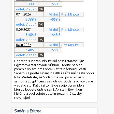
3 388 €
+558 €
odlet: Viedeň
07.11.2026
16 dní
First Minute
3 388 €
+558 €
odlet: Viedeň
11.09.2027
16 dní
First Minute
3 485 €
+558 €
odlet: Viedeň
06.11.2027
16 dní
First Minute
3 485 €
+558 €
odlet: Viedeň
Doprajte si nezabudnuteľnú cestu starovekým
Egyptom a starobylou Núbiou. Uvidíte najviac
pyramíd vo svojom živote! Zažite nádhernú cestu
Saharou a poďte s nami na dlhú a úžasnú cestu popri
Níle. Vedeli ste, že Sudán má viac pyramíd ako
samotný Egypt? Len v samotnom Sudáne ich uvidíme
viac ako sto! Každý si tu nájde svoju pyramídu s
ktorou budete úplne sami. Ak ste milovníkom
histórie a obdivujete tieto impozantné stavby,
neváhajte!
Sudán a Eritrea