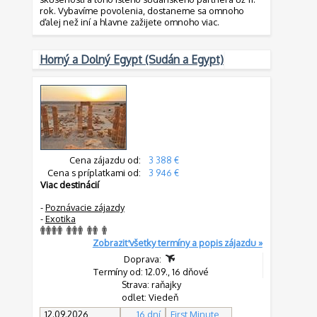
rok. Vybavíme povolenia, dostaneme sa omnoho
ďalej než iní a hlavne zažijete omnoho viac.
Horný a Dolný Egypt (Sudán a Egypt)
Cena zájazdu od:
3 388 €
Cena s príplatkami od:
3 946 €
Viac destinácií
-
Poznávacie zájazdy
-
Exotika
Zobraziť všetky termíny a popis zájazdu »
Doprava:
Termíny od: 12.09., 16 dňové
Strava: raňajky
odlet: Viedeň
12.09.2026
16 dní
First Minute