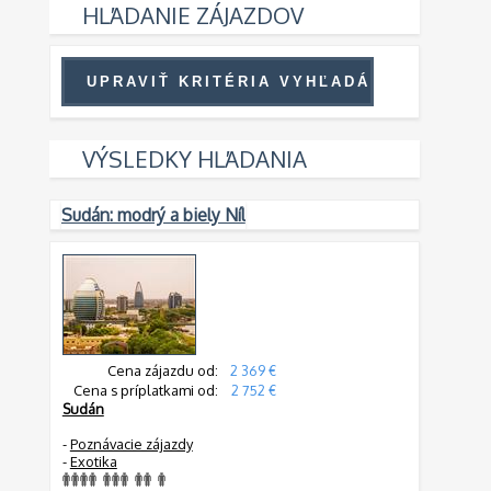
HĽADANIE ZÁJAZDOV
VÝSLEDKY HĽADANIA
Sudán: modrý a biely Níl
Cena zájazdu od:
2 369 €
Cena s príplatkami od:
2 752 €
Sudán
-
Poznávacie zájazdy
-
Exotika