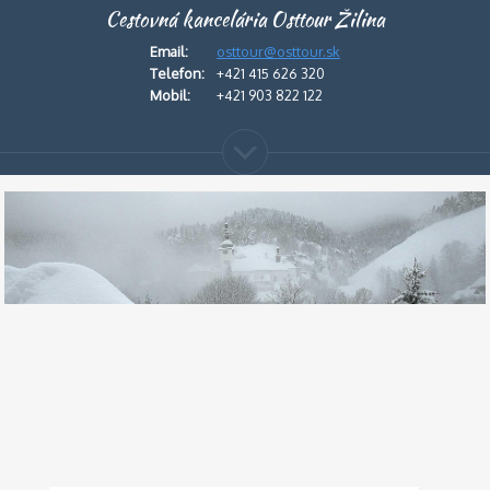
Cestovná kancelária Osttour Žilina
Email:
osttour@osttour.sk
Telefon:
+421 415 626 320
Mobil:
+421 903 822 122