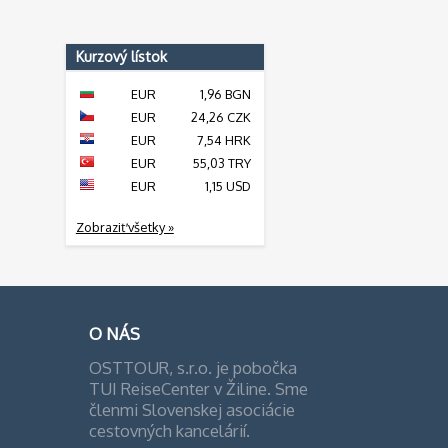
Kurzový lístok
EUR
1,96 BGN
EUR
24,26 CZK
EUR
7,54 HRK
EUR
55,03 TRY
EUR
1,15 USD
Zobraziť všetky »
O NÁS
OSTTOUR, s.r.o. je pobočka
TUI ReiseCenter v Žiline. Sme
členmi Slovenskej asociácie
cestovných kancelárií.