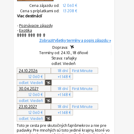
Cena zájazdu od:
12 060 €
Cena s príplatkami od:
13 208 €
Viac destinácií
-
Poznávacie zájazdy
-
Exotika
Zobraziť všetky termíny a popis zájazdu »
Doprava:
Termíny od: 24.10., 18 dňové
Strava: raňajky
odlet: Viedeň
24.10.2026
18 dní
First Minute
12 060 €
+1 148 €
odlet: Viedeň
30.04.2027
18 dní
First Minute
12 060 €
+1 148 €
odlet: Viedeň
23.10.2027
18 dní
First Minute
12 060 €
+1 148 €
odlet: Viedeň
Toto je cesta pre skutočných fajnšmekrov a nie pre
padavky. Pre mnohých sú toto jediné krajiny, ktoré vo