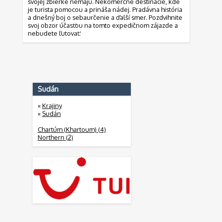
svojej zbierke nemajú. Nekomerčné destinácie, kde
je turista pomocou a prináša nádej. Pradávna história
a dnešný boj o sebaurčenie a ďalší smer. Pozdvihnite
svoj obzor účasťou na tomto expedičnom zájazde a
nebudete ľutovať.
Sudán
«
Krajiny
«
Sudán
Chartúm (Khartoum) (4)
Northern (2)