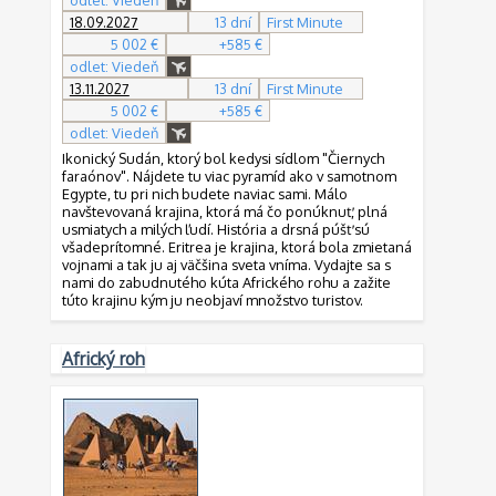
odlet: Viedeň
18.09.2027
13 dní
First Minute
5 002 €
+585 €
odlet: Viedeň
13.11.2027
13 dní
First Minute
5 002 €
+585 €
odlet: Viedeň
Ikonický Sudán, ktorý bol kedysi sídlom "Čiernych
faraónov". Nájdete tu viac pyramíd ako v samotnom
Egypte, tu pri nich budete naviac sami. Málo
navštevovaná krajina, ktorá má čo ponúknuť, plná
usmiatych a milých ľudí. História a drsná púšť sú
všadeprítomné. Eritrea je krajina, ktorá bola zmietaná
vojnami a tak ju aj väčšina sveta vníma. Vydajte sa s
nami do zabudnutého kúta Afrického rohu a zažite
túto krajinu kým ju neobjaví množstvo turistov.
Africký roh