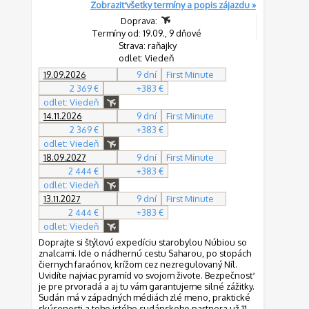
Zobraziť všetky termíny a popis zájazdu »
Doprava:
Termíny od: 19.09., 9 dňové
Strava: raňajky
odlet: Viedeň
19.09.2026
9 dní
First Minute
2 369 €
+383 €
odlet: Viedeň
14.11.2026
9 dní
First Minute
2 369 €
+383 €
odlet: Viedeň
18.09.2027
9 dní
First Minute
2 444 €
+383 €
odlet: Viedeň
13.11.2027
9 dní
First Minute
2 444 €
+383 €
odlet: Viedeň
Doprajte si štýlovú expedíciu starobylou Núbiou so
znalcami. Ide o nádhernú cestu Saharou, po stopách
čiernych faraónov, krížom cez nezregulovaný Níl.
Uvidíte najviac pyramíd vo svojom živote. Bezpečnosť
je pre prvoradá a aj tu vám garantujeme silné zážitky.
Sudán má v západných médiách zlé meno, praktické
skúsenosti a toho istého sudánskeho partnera už 11.