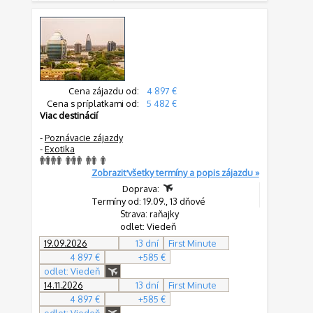
Cena zájazdu od:
4 897 €
Cena s príplatkami od:
5 482 €
Viac destinácií
-
Poznávacie zájazdy
-
Exotika
Zobraziť všetky termíny a popis zájazdu »
Doprava:
Termíny od: 19.09., 13 dňové
Strava: raňajky
odlet: Viedeň
19.09.2026
13 dní
First Minute
4 897 €
+585 €
odlet: Viedeň
14.11.2026
13 dní
First Minute
4 897 €
+585 €