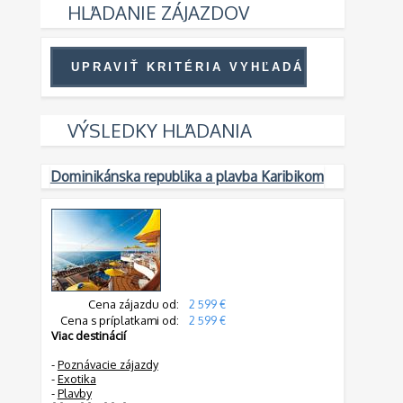
HĽADANIE ZÁJAZDOV
VÝSLEDKY HĽADANIA
Dominikánska republika a plavba Karibikom
Cena zájazdu od:
2 599 €
Cena s príplatkami od:
2 599 €
Viac destinácií
-
Poznávacie zájazdy
-
Exotika
-
Plavby