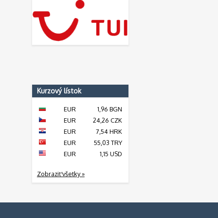
Kurzový lístok
EUR
1,96 BGN
EUR
24,26 CZK
EUR
7,54 HRK
EUR
55,03 TRY
EUR
1,15 USD
Zobraziť všetky »