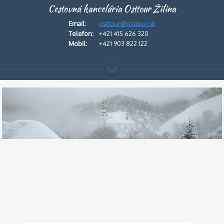
Cestovná kancelária Osttour Žilina
Email:
osttour@osttour.sk
Telefon:
+421 415 626 320
Mobil:
+421 903 822 122