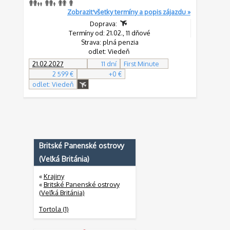
Zobraziť všetky termíny a popis zájazdu »
Doprava:
Termíny od: 21.02., 11 dňové
Strava: plná penzia
odlet: Viedeň
21.02.2027
11 dní
First Minute
2 599 €
+0 €
odlet: Viedeň
Britské Panenské ostrovy
(Veľká Británia)
«
Krajiny
«
Britské Panenské ostrovy
(Veľká Británia)
Tortola (1)