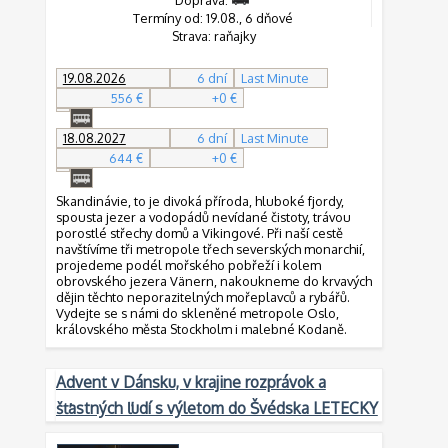
Doprava:
Termíny od: 19.08., 6 dňové
Strava: raňajky
19.08.2026
6 dní
Last Minute
556 €
+0 €
18.08.2027
6 dní
Last Minute
644 €
+0 €
Skandinávie, to je divoká příroda, hluboké fjordy,
spousta jezer a vodopádů nevídané čistoty, trávou
porostlé střechy domů a Vikingové. Při naší cestě
navštívíme tři metropole třech severských monarchií,
projedeme podél mořského pobřeží i kolem
obrovského jezera Vänern, nakoukneme do krvavých
dějin těchto neporazitelných mořeplavců a rybářů.
Vydejte se s námi do skleněné metropole Oslo,
královského města Stockholm i malebné Kodaně.
Advent v Dánsku, v krajine rozprávok a
šťastných ľudí s výletom do Švédska LETECKY