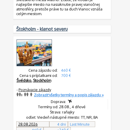
najlepšie miesto na nasiaknutie pravej vianočnej
atmosféry, pretože práve tu sa duch Vianoc vznáša
celým mestom.
Štokholm - klenot severu
Cena zájazdu od:
460 €
Cena s príplatkami od:
700 €
Švédsko
,
Stockholm
-
Poznávacie zájazdy
Zobraziť všetky termíny a popis zájazdu »
Doprava:
Termíny od: 28.08., 4 dňové
Strava: raňajky
odlet: Viedeň nástupné miesto: TT, NR, BA
28.08.2026
4 dni
Last Minute