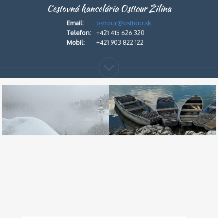
Cestovná kancelária Osttour Žilina
Email:
osttour@osttour.sk
Telefon:
+421 415 626 320
Mobil:
+421 903 822 122