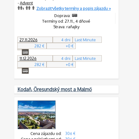
-
Advent
Zobraziť všetky termíny a popis zájazdu »
Doprava:
Termíny od: 27.11., 4 dňové
Strava: raňajky
27.11.2026
4 dni
Last Minute
282 €
+0 €
11.12.2026
4 dni
Last Minute
282 €
+0 €
Kodaň, Öresundský most a Malmö
Cena zájazdu od:
306 €