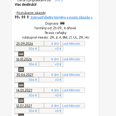
Cena s príplatkami od:
306 €
Viac destinácií
-
Poznávacie zájazdy
Zobraziť všetky termíny a popis zájazdu »
Doprava:
Termíny od: 25.09., 4 dňové
Strava: raňajky
nástupné miesto: ZR, JI, A, BM, LT, UL, ZR, HU
25.09.2026
4 dni
Last Minute
306 €
+0 €
16.10.2026
4 dni
Last Minute
306 €
+0 €
30.04.2027
4 dni
Last Minute
306 €
+0 €
14.05.2027
4 dni
Last Minute
306 €
+0 €
12.07.2027
4 dni
Last Minute
306 €
+0 €