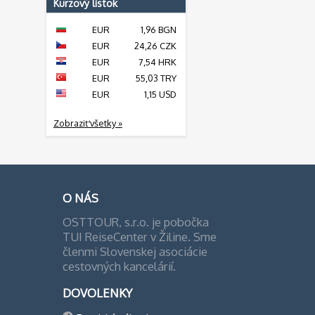
Kurzový lístok
EUR
1,96 BGN
EUR
24,26 CZK
EUR
7,54 HRK
EUR
55,03 TRY
EUR
1,15 USD
Zobraziť všetky »
O NÁS
OSTTOUR, s.r.o. je pobočka
TUI ReiseCenter v Žiline. Sme
členmi Slovenskej asociácie
cestovných kancelárií.
DOVOLENKY