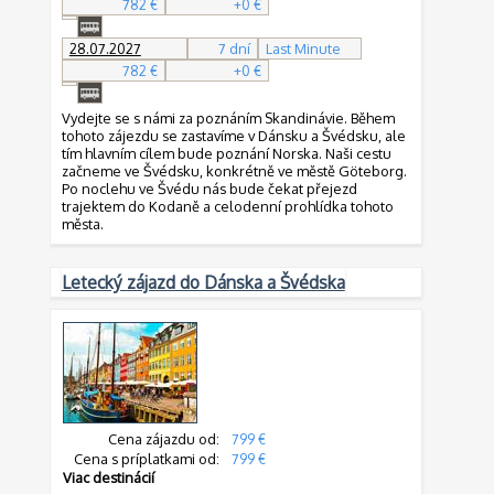
782 €
+0 €
28.07.2027
7 dní
Last Minute
782 €
+0 €
Vydejte se s námi za poznáním Skandinávie. Během
tohoto zájezdu se zastavíme v Dánsku a Švédsku, ale
tím hlavním cílem bude poznání Norska. Naši cestu
začneme ve Švédsku, konkrétně ve městě Göteborg.
Po noclehu ve Švédu nás bude čekat přejezd
trajektem do Kodaně a celodenní prohlídka tohoto
města.
Letecký zájazd do Dánska a Švédska
Cena zájazdu od:
799 €
Cena s príplatkami od:
799 €
Viac destinácií