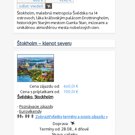
460 €
+240 €
odlet: Viedeň
Štokholm, malebná metropola Švédska na 14
ostrovoch, láka kráľovským palácom Drottningholm,
historickým Starým mestom Gamla Stan, múzeami a
unikátnou atmosférou mesta nobelových cien.
Štokholm – klenot severu
Cena zájazdu od:
460,01 €
Cena s príplatkami od:
700,01 €
Švédsko
,
Stockholm
-
Poznávacie zájazdy
-
Eurovíkendy
Zobraziť všetky termíny a popis zájazdu »
Doprava:
Termíny od: 28.08., 4 dňové
Strava: raňajky