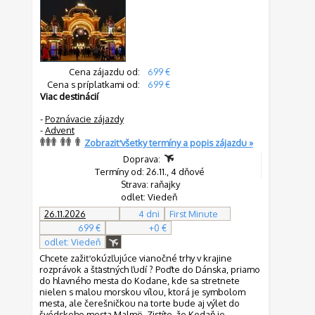
Cena zájazdu od:
699 €
Cena s príplatkami od:
699 €
Viac destinácií
-
Poznávacie zájazdy
-
Advent
Zobraziť všetky termíny a popis zájazdu »
Doprava:
Termíny od: 26.11., 4 dňové
Strava: raňajky
odlet: Viedeň
26.11.2026
4 dni
First Minute
699 €
+0 €
odlet: Viedeň
Chcete zažiť okúzľujúce vianočné trhy v krajine
rozprávok a šťastných ľudí ? Poďte do Dánska, priamo
do hlavného mesta do Kodane, kde sa stretnete
nielen s malou morskou vílou, ktorá je symbolom
mesta, ale čerešničkou na torte bude aj výlet do
švédskeho mesta Malmö. Zistíte, že Kodaň je