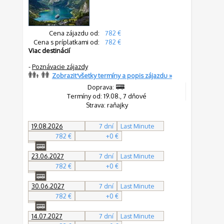
Cena zájazdu od:
782 €
Cena s príplatkami od:
782 €
Viac destinácií
-
Poznávacie zájazdy
Zobraziť všetky termíny a popis zájazdu »
Doprava:
Termíny od: 19.08., 7 dňové
Strava: raňajky
19.08.2026
7 dní
Last Minute
782 €
+0 €
23.06.2027
7 dní
Last Minute
782 €
+0 €
30.06.2027
7 dní
Last Minute
782 €
+0 €
14.07.2027
7 dní
Last Minute