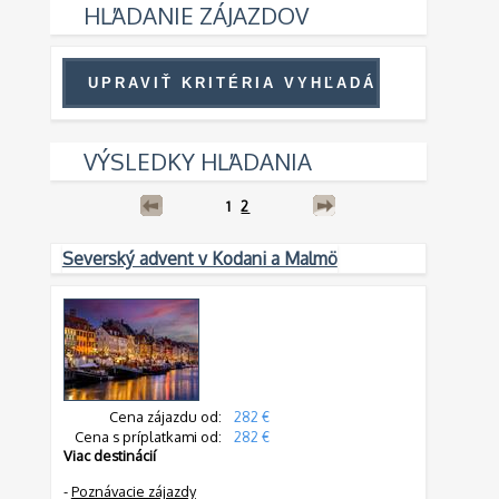
HĽADANIE ZÁJAZDOV
VÝSLEDKY HĽADANIA
1
2
Severský advent v Kodani a Malmö
Cena zájazdu od:
282 €
Cena s príplatkami od:
282 €
Viac destinácií
-
Poznávacie zájazdy