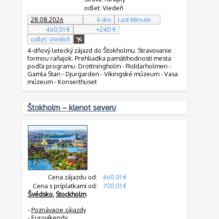
odlet: Viedeň
28.08.2026
4 dni
Last Minute
460,01 €
+240 €
odlet: Viedeň
4-dňový letecký zájazd do Štokholmu. Stravovanie
formou raňajok. Prehliadka pamätihodností mesta
podľa programu. Drottningholm - Riddarholmen -
Gamla Stan - Djurgarden - Vikingské múzeum - Vasa
múzeum - Konserthuset
Štokholm – klenot severu
Cena zájazdu od:
460,01 €
Cena s príplatkami od:
700,01 €
Švédsko
,
Stockholm
-
Poznávacie zájazdy
-
Eurovíkendy