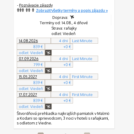
-
Poznávacie zájazdy
Zobraziť všetky termíny a popis zájazdu »
Doprava:
Termíny od: 14.08., 4 dňové
Strava: raňajky
odlet: Viedeň
14.08.2026
4 dni
Last Minute
839 €
+0 €
odlet: Viedeň
07.09.2026
4 dni
Last Minute
799 €
+0 €
odlet: Viedeň
15.05.2027
4 dni
First Minute
839 €
+0 €
odlet: Viedeň
17.07.2027
4 dni
First Minute
839 €
+0 €
odlet: Viedeň
Štvordňová prehliadka najkrajších pamiatok v Malmö
a Kodani so sprievodcom, 3 noci v hoteli s raňajkami,
s odletom z Viedne.