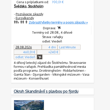
Cena s príplatkami od:
700,01 €
Švédsko
,
Stockholm
-
Poznávacie zájazdy
-
Eurovíkendy
Zobraziť všetky termíny a popis zájazdu »
Doprava:
Termíny od: 28.08., 4 dňové
Strava: raňajky
odlet: Viedeň
28.08.2026
4 dni
Last Minute
460,01 €
+240 €
odlet: Viedeň
4-dňový letecký zájazd do Štokholmu. Stravovanie
formou raňajok. Prehliadka pamätihodností mesta
podľa programu. Drottningholm - Riddarholmen -
Gamla Stan - Djurgarden - Vikingské múzeum - Vasa
múzeum - Konserthuset
Okruh Skandinávií s plavbou po fjordu