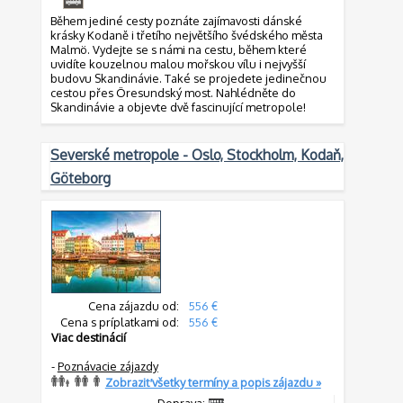
Během jediné cesty poznáte zajímavosti dánské
krásky Kodaně i třetího největšího švédského města
Malmö. Vydejte se s námi na cestu, během které
uvidíte kouzelnou malou mořskou vílu i nejvyšší
budovu Skandinávie. Také se projedete jedinečnou
cestou přes Öresundský most. Nahlédněte do
Skandinávie a objevte dvě fascinující metropole!
Severské metropole - Oslo, Stockholm, Kodaň,
Göteborg
Cena zájazdu od:
556 €
Cena s príplatkami od:
556 €
Viac destinácií
-
Poznávacie zájazdy
Zobraziť všetky termíny a popis zájazdu »