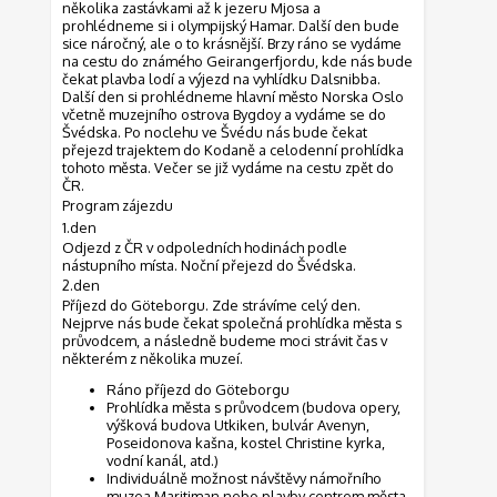
několika zastávkami až k jezeru Mjosa a
prohlédneme si i olympijský Hamar. Další den bude
sice náročný, ale o to krásnější. Brzy ráno se vydáme
na cestu do známého Geirangerfjordu, kde nás bude
čekat plavba lodí a výjezd na vyhlídku Dalsnibba.
Další den si prohlédneme hlavní město Norska Oslo
včetně muzejního ostrova Bygdoy a vydáme se do
Švédska. Po noclehu ve Švédu nás bude čekat
přejezd trajektem do Kodaně a celodenní prohlídka
tohoto města. Večer se již vydáme na cestu zpět do
ČR.
Program zájezdu
1.den
Odjezd z ČR v odpoledních hodinách podle
nástupního místa. Noční přejezd do Švédska.
2.den
Příjezd do Göteborgu. Zde strávíme celý den.
Nejprve nás bude čekat společná prohlídka města s
průvodcem, a následně budeme moci strávit čas v
některém z několika muzeí.
Ráno příjezd do Göteborgu
Prohlídka města s průvodcem (budova opery,
výšková budova Utkiken, bulvár Avenyn,
Poseidonova kašna, kostel Christine kyrka,
vodní kanál, atd.)
Individuálně možnost návštěvy námořního
muzea Maritiman nebo plavby centrem města