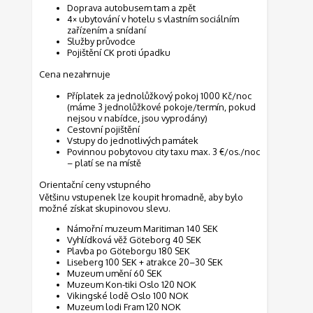
Doprava autobusem tam a zpět
4× ubytování v hotelu s vlastním sociálním
zařízením a snídaní
Služby průvodce
Pojištění CK proti úpadku
Cena nezahrnuje
Příplatek za jednolůžkový pokoj 1000 Kč/noc
(máme 3 jednolůžkové pokoje/termín, pokud
nejsou v nabídce, jsou vyprodány)
Cestovní pojištění
Vstupy do jednotlivých památek
Povinnou pobytovou city taxu max. 3 €/os./noc
– platí se na místě
Orientační ceny vstupného
Většinu vstupenek lze koupit hromadně, aby bylo
možné získat skupinovou slevu.
Námořní muzeum Maritiman 140 SEK
Vyhlídková věž Göteborg 40 SEK
Plavba po Göteborgu 180 SEK
Liseberg 100 SEK + atrakce 20–30 SEK
Muzeum umění 60 SEK
Muzeum Kon-tiki Oslo 120 NOK
Vikingské lodě Oslo 100 NOK
Muzeum lodi Fram 120 NOK