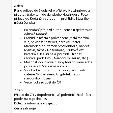
6.den
Ráno odjezd do švédského přístavu Helsingborg a
přeplutí trajektem do dánského Helsingoru. Poté
příjezd do Kodaně a celodenní prohlídka hlavního
města Dánska.
Po snídaní přejezd autobusem a trajektem do
dánské Kodaně
Prohlídka města s průvodcem (Malá mořská
víla, pevnost Kastellet, barokní kostel
Marmorkirken, zámek Amalienborg, nábřeží
Nyhavn, zámek Rosenborg, Kruhová věž,
katedrála, hlavní nákupní třída Stroget,
radnice, park Tivoli, Národní muzeum, atd.)
Možnost vyhlídkové plavby lodí po kanálech a
přístavu a k Malé mořské víle
V individuálním volnu zábavní park Tivoli,
galerie Ny Carlsberg Glyptotek nebo
národního muzea
Večer odjezd zpět do ČR
7.den
Příjezd do ČR v dopoledních až poledních hodinách
podle nástupního místa.
Důležité informace o zájezdu
Cena zahrnuje