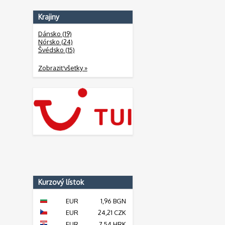
Krajiny
Dánsko (19)
Nórsko (24)
Švédsko (15)
Zobraziť všetky »
Kurzový lístok
EUR
1,96 BGN
EUR
24,21 CZK
EUR
7,54 HRK