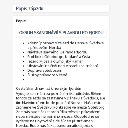
Popis zájazdu
Popis:
OKRUH SKANDINÁVIÍ S PLAVBOU PO FJORDU
7denní poznávací zájezd do Dánska, Švédska
a především Norska
Návštěva slavného Geirangerfjordu
Prohlídka Göteborgu, Kodaně a Osla
Jezero Mjosa a olympijský Hamar
Ubytování na čtyři noci v hotelu se snídaní
Doprava autobusem
Služby průvodce v ceně
Cesta Skandinávií až k norským fjordům
Vydejte se s námi za poznáním Skandinávie. Během
tohoto zájezdu se zastavíme v Dánsku a Švédsku, ale
tím hlavním cílem bude poznání Norska. Naši cestu
začneme ve Švédsku, konkrétně ve městě Göteborg.
Zde nás bude čekat prohlídka města s průvodcem
nebo návštěva námořního muzea. Odpoledne se
vydáme na ubytování a další den již strávíme v
Norsku. Bude nás čekat panoramatická jízda s