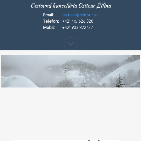
Cestovná kancelária Osttour Žilina
Email:
osttour@osttour.sk
Telefon:
+421 415 626 320
Mobil:
+421 903 822 122