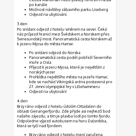
po kanále
Možnost návštěvy zábavního parku Liseberg
Odjezd na ubytování.
3.den
Po snídani odjezd z hotelu směrem na sever. Čeká
nás průjezd hranicí mezi Švédskem a Norskem přes
Svinesundský most. Panoramatická cesta Norskem až
k jezeru Mjosa do města Hamar.
Po snídani odjezd do Norska
Panoramatická cesta podél pobřeží Severního
moře a Osla
Příjezd k jezeru Mjosa, které je největším z
norských jezer
Prohlídka největšího města na jezeře Hamar,
kde se nachází Vikingská aréna postavená pro
27. zimní olympijské hry v Lillehammeru
Odjezd na ubytování
4.den
Brzy ráno odjezd z hotelu údolím Ottadalen do
oblasti Geirangerfjordu. Zde přijde asi nejhezčí bod
našeho zájezdu, a tím je plavba lodí po tomto fjordu.
Odpoledne výjezd autobusem na horu Dalsnibba,
která se tyčí nad fjordem.
Brzy ráno odjezd z hotelu (není zaručena