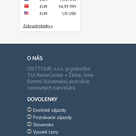
EUR
54,93 TRY
EUR
1,15 USD
Zobraziť všetky »
O NÁS
OSTTOUR, s.r.o. je pobočka
TUI ReiseCenter v Žiline. Sme
členmi Slovenskej asociácie
cestovných kancelárií.
DOVOLENKY
Exotické zájazdy
Poznávacie zájazdy
Slovensko
Vysoké tatry