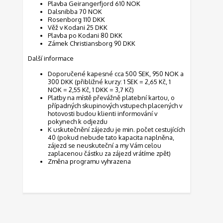
Plavba Geirangerfjord 610 NOK
Dalsnibba 70 NOK
Rosenborg 110 DKK
Věž v Kodani 25 DKK
Plavba po Kodani 80 DKK
Zámek Christiansborg 90 DKK
Další informace
Doporučené kapesné cca 500 SEK, 950 NOK a
300 DKK (přibližné kurzy: 1 SEK = 2,65 Kč, 1
NOK = 2,55 Kč, 1 DKK = 3,7 Kč)
Platby na místě převážně platební kartou, o
případných skupinových vstupech placených v
hotovosti budou klienti informování v
pokynech k odjezdu
K uskutečnění zájezdu je min. počet cestujících
40 (pokud nebude tato kapacita naplněna,
zájezd se neuskuteční a my Vám celou
zaplacenou částku za zájezd vrátíme zpět)
Změna programu vyhrazena