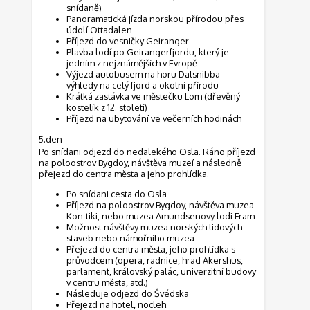
snídaně)
Panoramatická jízda norskou přírodou přes
údolí Ottadalen
Příjezd do vesničky Geiranger
Plavba lodí po Geirangerfjordu, který je
jedním z nejznámějších v Evropě
Výjezd autobusem na horu Dalsnibba –
výhledy na celý fjord a okolní přírodu
Krátká zastávka ve městečku Lom (dřevěný
kostelík z 12. století)
Příjezd na ubytování ve večerních hodinách
5.den
Po snídani odjezd do nedalekého Osla. Ráno příjezd
na poloostrov Bygdoy, návštěva muzeí a následně
přejezd do centra města a jeho prohlídka.
Po snídani cesta do Osla
Příjezd na poloostrov Bygdoy, návštěva muzea
Kon-tiki, nebo muzea Amundsenovy lodi Fram
Možnost návštěvy muzea norských lidových
staveb nebo námořního muzea
Přejezd do centra města, jeho prohlídka s
průvodcem (opera, radnice, hrad Akershus,
parlament, královský palác, univerzitní budovy
v centru města, atd.)
Následuje odjezd do Švédska
Přejezd na hotel, nocleh.