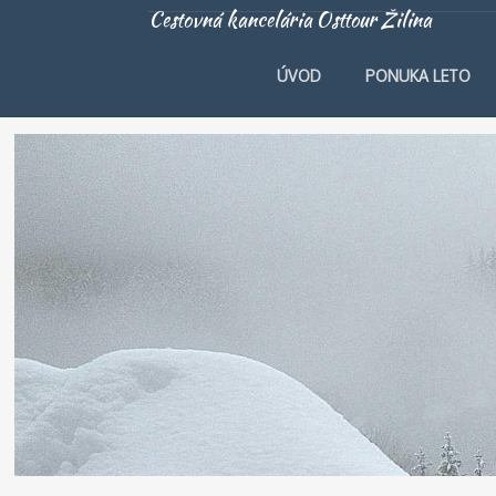
Cestovná kancelária Osttour Žilina
ÚVOD
PONUKA LETO