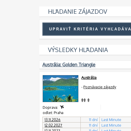
HĽADANIE ZÁJAZDOV
VÝSLEDKY HĽADANIA
Austrália: Golden Triangle
Austrália
-
Poznávacie zájazdy
Doprava:
odlet: Praha
13.11.2026
11 dní
Last Minute
12.02.2027
11 dní
Last Minute
12.11.2027
11 dní
Last Minute