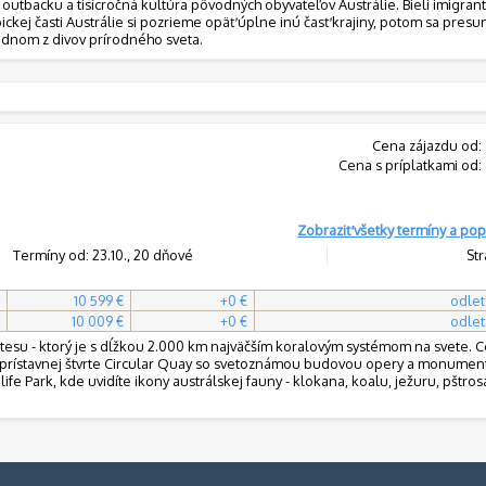
outbacku a tisícročná kultúra pôvodných obyvateľov Austrálie. Bieli imigranti
ckej časti Austrálie si pozrieme opäť úplne inú časť krajiny, potom sa pres
ednom z divov prírodného sveta.
Cena zájazdu od:
Cena s príplatkami od:
Zobraziť všetky termíny a pop
Termíny od: 23.10., 20 dňové
Str
10 599 €
+0 €
odlet
10 009 €
+0 €
odlet
tesu - ktorý je s dĺžkou 2.000 km najväčším koralovým systémom na svete.
do prístavnej štvrte Circular Quay so svetoznámou budovou opery a monume
e Park, kde uvidíte ikony austrálskej fauny - klokana, koalu, ježuru, pštros