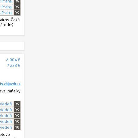
: Praha
: Praha
: Praha
airns. Čaká
 Národný
6 004 €
7 228 €
is zájazdu »
ava: raňajky
 Viedeň
 Viedeň
 Viedeň
 Viedeň
 Viedeň
vetovú