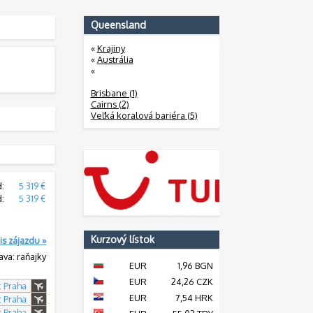
Queensland
«
Krajiny
«
Austrália
«
Brisbane (1)
Cairns (2)
Veľká koralová bariéra (5)
d:
5 319 €
d:
5 319 €
Kurzový lístok
is zájazdu »
ava: raňajky
EUR
1,96 BGN
EUR
24,26 CZK
: Praha
EUR
7,54 HRK
: Praha
: Praha