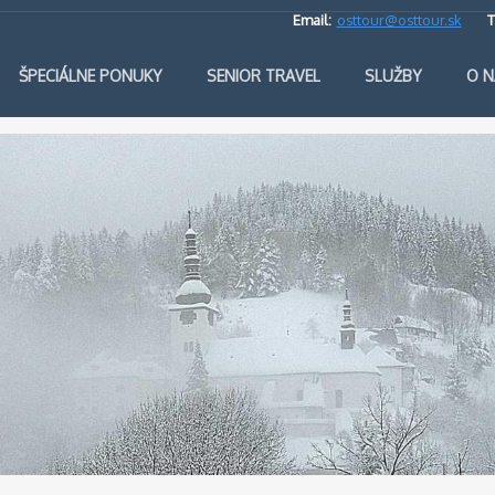
Email:
osttour@osttour.sk
T
ŠPECIÁLNE PONUKY
SENIOR TRAVEL
SLUŽBY
O N