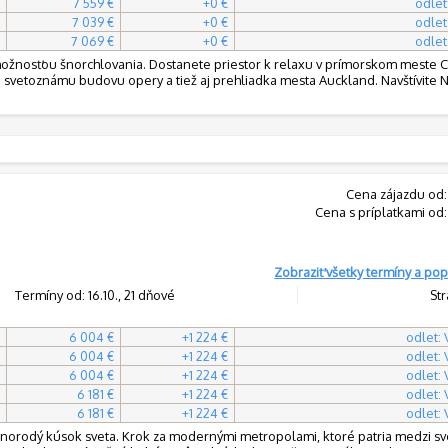
7 559 €
+0 €
odlet
7 039 €
+0 €
odlet
7 069 €
+0 €
odlet
žnosťou šnorchlovania. Dostanete priestor k relaxu v prímorskom meste C
te svetoznámu budovu opery a tiež aj prehliadka mesta Auckland. Navštívite
Cena zájazdu od:
Cena s príplatkami od:
Zobraziť všetky termíny a pop
Termíny od: 16.10., 21 dňové
Str
6 004 €
+1 224 €
odlet:
6 004 €
+1 224 €
odlet:
6 004 €
+1 224 €
odlet:
6 181 €
+1 224 €
odlet:
6 181 €
+1 224 €
odlet:
znorodý kúsok sveta. Krok za modernými metropolami, ktoré patria medzi s