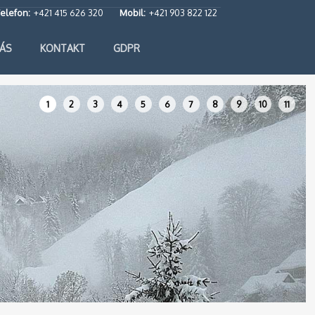
elefon:
+421 415 626 320
Mobil:
+421 903 822 122
ÁS
KONTAKT
GDPR
1
2
3
4
5
6
7
8
9
10
11