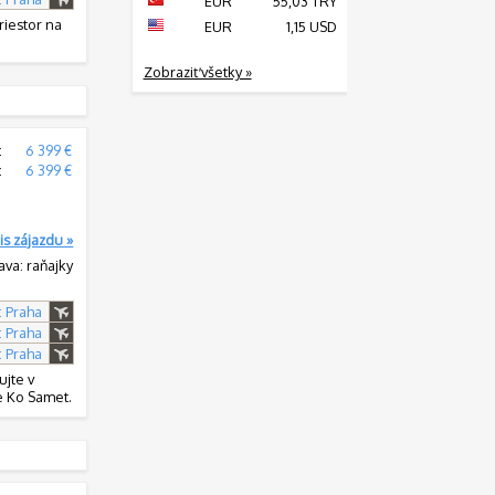
EUR
55,03 TRY
riestor na
EUR
1,15 USD
Zobraziť všetky »
:
6 399 €
:
6 399 €
is zájazdu »
ava: raňajky
: Praha
: Praha
: Praha
ujte v
e Ko Samet.