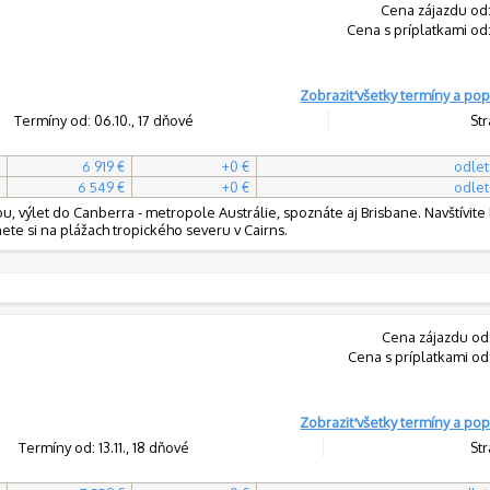
Cena zájazdu od
Cena s príplatkami od
Zobraziť všetky termíny a pop
Termíny od: 06.10., 17 dňové
Str
6 919 €
+0 €
odlet
6 549 €
+0 €
odlet
 výlet do Canberra - metropole Austrálie, spoznáte aj Brisbane. Navštívit
te si na plážach tropického severu v Cairns.
Cena zájazdu od
Cena s príplatkami od
Zobraziť všetky termíny a pop
Termíny od: 13.11., 18 dňové
Str