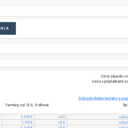
Cena zájazdu o
Cena s príplatkami o
Zobraziť všetky termíny a pop
Termíny od: 13.11., 11 dňové
Str
5 599 €
+0 €
odlet
5 319 €
+0 €
odlet
5 439 €
+0 €
odlet