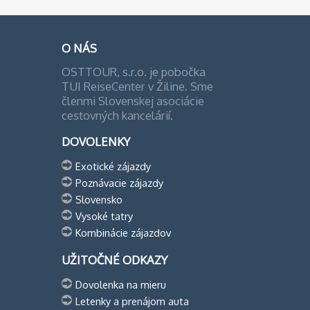
O NÁS
OSTTOUR, s.r.o. je pobočka
TUI ReiseCenter v Žiline. Sme
členmi Slovenskej asociácie
cestovných kancelárií.
DOVOLENKY
Exotické zájazdy
Poznávacie zájazdy
Slovensko
Vysoké tatry
Kombinácie zájazdov
UŽITOČNÉ ODKAZY
Dovolenka na mieru
Letenky a prenájom auta