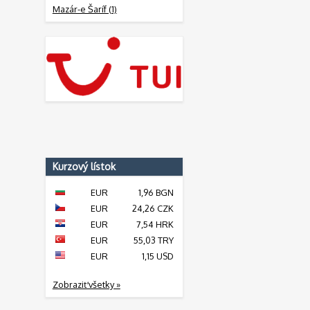
Mazár-e Šaríf (1)
Kurzový lístok
EUR
1,96 BGN
EUR
24,26 CZK
EUR
7,54 HRK
EUR
55,03 TRY
EUR
1,15 USD
Zobraziť všetky »