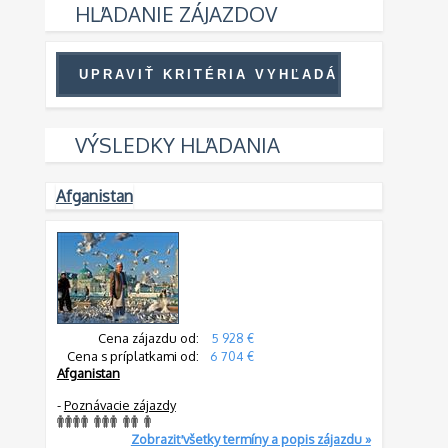
HĽADANIE ZÁJAZDOV
VÝSLEDKY HĽADANIA
Afganistan
Cena zájazdu od:
5 928 €
Cena s príplatkami od:
6 704 €
Afganistan
-
Poznávacie zájazdy
Zobraziť všetky termíny a popis zájazdu »