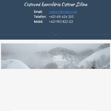
Cestovná kancelária Osttour Žilina
Email:
osttour@osttour.sk
Telefon:
+421 415 626 320
Mobil:
+421 903 822 122