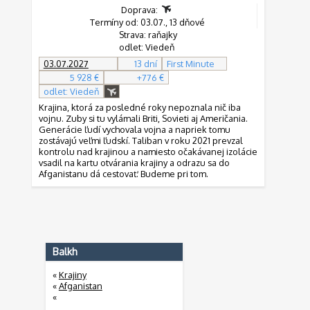
Doprava:
Termíny od: 03.07., 13 dňové
Strava: raňajky
odlet: Viedeň
03.07.2027
13 dní
First Minute
5 928 €
+776 €
odlet: Viedeň
Krajina, ktorá za posledné roky nepoznala nič iba
vojnu. Zuby si tu vylámali Briti, Sovieti aj Američania.
Generácie ľudí vychovala vojna a napriek tomu
zostávajú veľmi ľudskí. Taliban v roku 2021 prevzal
kontrolu nad krajinou a namiesto očakávanej izolácie
vsadil na kartu otvárania krajiny a odrazu sa do
Afganistanu dá cestovať. Budeme pri tom.
Balkh
«
Krajiny
«
Afganistan
«