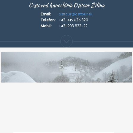
Cestovná kancelária Osttour Žilina
Email:
osttour@osttour.sk
Telefon:
+421 415 626 320
Mobil:
+421 903 822 122