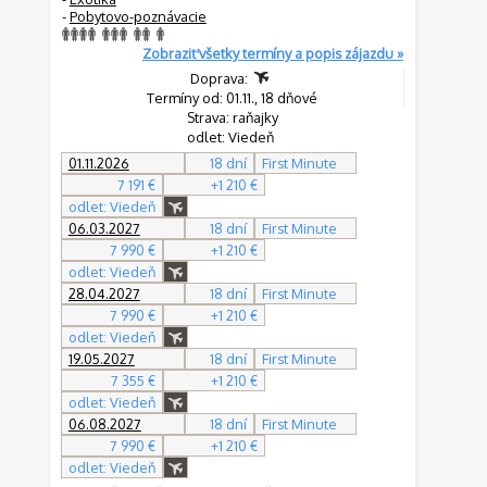
-
Pobytovo-poznávacie
Zobraziť všetky termíny a popis zájazdu »
Doprava:
Termíny od: 01.11., 18 dňové
Strava: raňajky
odlet: Viedeň
01.11.2026
18 dní
First Minute
7 191 €
+1 210 €
odlet: Viedeň
06.03.2027
18 dní
First Minute
7 990 €
+1 210 €
odlet: Viedeň
28.04.2027
18 dní
First Minute
7 990 €
+1 210 €
odlet: Viedeň
19.05.2027
18 dní
First Minute
7 355 €
+1 210 €
odlet: Viedeň
06.08.2027
18 dní
First Minute
7 990 €
+1 210 €
odlet: Viedeň