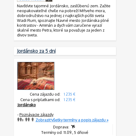
Navštívte tajomné Jordánsko, zasľúbenú zem. Zažite
neopakovateľné chvíle na pobreží Mŕtveho mora,
dobrodružstvo na jednej z najkrajších púšti sveta
Wadi Rum, spoznajte hlavné mesto Jordánska plné
kontrastov - Ammán a dych vám zaručene vyrazí
skalné mesto Petra, ktoré sa považuje za jeden z
divov sveta.
Jordánsko za 5 dní
Cena zájazdu od:
1 235 €
Cena s príplatkami od:
1 235 €
Jordánsko
-
Poznávacie zájazdy
Zobraziť všetky termíny a popis zájazdu »
Doprava:
Termíny od: 11.09., 5 dňové