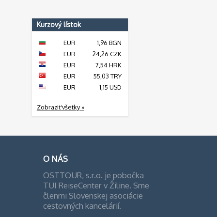
Kurzový lístok
EUR
1,96 BGN
EUR
24,26 CZK
EUR
7,54 HRK
EUR
55,03 TRY
EUR
1,15 USD
Zobraziť všetky »
O NÁS
OSTTOUR, s.r.o. je pobočka
TUI ReiseCenter v Žiline. Sme
členmi Slovenskej asociácie
cestovných kancelárií.