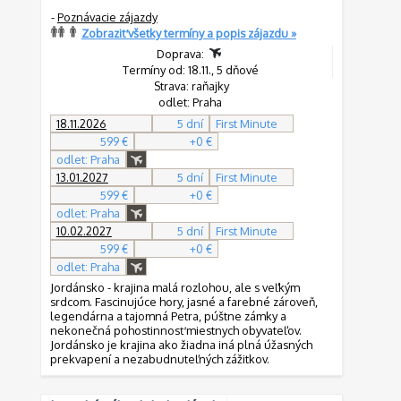
-
Poznávacie zájazdy
Zobraziť všetky termíny a popis zájazdu »
Doprava:
Termíny od: 18.11., 5 dňové
Strava: raňajky
odlet: Praha
18.11.2026
5 dní
First Minute
599 €
+0 €
odlet: Praha
13.01.2027
5 dní
First Minute
599 €
+0 €
odlet: Praha
10.02.2027
5 dní
First Minute
599 €
+0 €
odlet: Praha
Jordánsko - krajina malá rozlohou, ale s veľkým
srdcom. Fascinujúce hory, jasné a farebné zároveň,
legendárna a tajomná Petra, púštne zámky a
nekonečná pohostinnosť miestnych obyvateľov.
Jordánsko je krajina ako žiadna iná plná úžasných
prekvapení a nezabudnuteľných zážitkov.