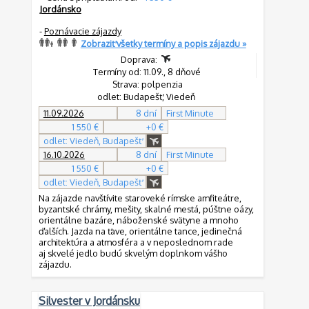
Jordánsko
-
Poznávacie zájazdy
Zobraziť všetky termíny a popis zájazdu »
Doprava:
Termíny od: 11.09., 8 dňové
Strava: polpenzia
odlet: Budapešť, Viedeň
11.09.2026
8 dní
First Minute
1 550 €
+0 €
odlet: Viedeň, Budapešť
16.10.2026
8 dní
First Minute
1 550 €
+0 €
odlet: Viedeň, Budapešť
Na zájazde navštívite staroveké rímske amfiteátre,
byzantské chrámy, mešity, skalné mestá, púštne oázy,
orientálne bazáre, náboženské svätyne a mnoho
ďalších. Jazda na ťave, orientálne tance, jedinečná
architektúra a atmosféra a v neposlednom rade
aj skvelé jedlo budú skvelým doplnkom vášho
zájazdu.
Silvester v Jordánsku