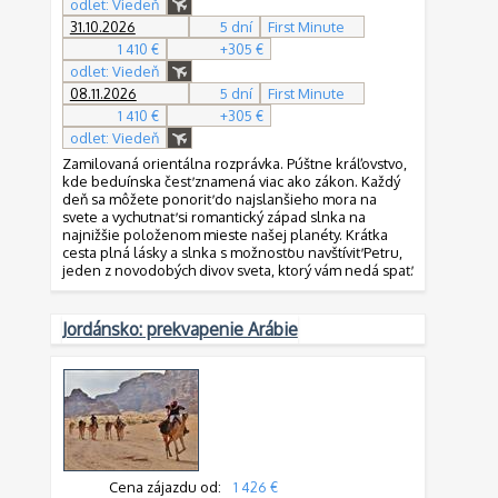
odlet: Viedeň
31.10.2026
5 dní
First Minute
1 410 €
+305 €
odlet: Viedeň
08.11.2026
5 dní
First Minute
1 410 €
+305 €
odlet: Viedeň
Zamilovaná orientálna rozprávka. Púštne kráľovstvo,
kde beduínska česť znamená viac ako zákon. Každý
deň sa môžete ponoriť do najslanšieho mora na
svete a vychutnať si romantický západ slnka na
najnižšie položenom mieste našej planéty. Krátka
cesta plná lásky a slnka s možnosťou navštíviť Petru,
jeden z novodobých divov sveta, ktorý vám nedá spať.
Jordánsko: prekvapenie Arábie
Cena zájazdu od:
1 426 €