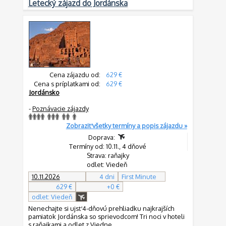
Letecký zájazd do Jordánska
Cena zájazdu od:
629 €
Cena s príplatkami od:
629 €
Jordánsko
-
Poznávacie zájazdy
Zobraziť všetky termíny a popis zájazdu »
Doprava:
Termíny od: 10.11., 4 dňové
Strava: raňajky
odlet: Viedeň
10.11.2026
4 dni
First Minute
629 €
+0 €
odlet: Viedeň
Nenechajte si ujsť 4-dňovú prehliadku najkrajších
pamiatok Jordánska so sprievodcom! Tri noci v hoteli
s raňajkami a odlet z Viedne.