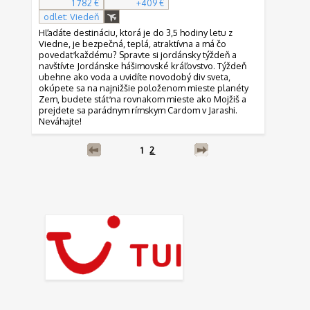
1 782 €
+409 €
odlet: Viedeň
Hľadáte destináciu, ktorá je do 3,5 hodiny letu z
Viedne, je bezpečná, teplá, atraktívna a má čo
povedať každému? Spravte si jordánsky týždeň a
navštívte Jordánske hášimovské kráľovstvo. Týždeň
ubehne ako voda a uvidíte novodobý div sveta,
okúpete sa na najnižšie položenom mieste planéty
Zem, budete stáť na rovnakom mieste ako Mojžiš a
prejdete sa parádnym rímskym Cardom v Jarashi.
Neváhajte!
1
2