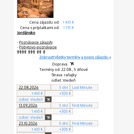
Cena zájazdu od:
1 410 €
Cena s príplatkami od:
1 715 €
Jordánsko
-
Poznávacie zájazdy
-
Pobytovo-poznávacie
Zobraziť všetky termíny a popis zájazdu »
Doprava:
Termíny od: 22.08., 5 dňové
Strava: raňajky
odlet: Viedeň
22.08.2026
5 dní
Last Minute
1 410 €
+305 €
odlet: Viedeň
13.09.2026
5 dní
First Minute
1 410 €
+305 €
odlet: Viedeň
23.10.2026
5 dní
First Minute
1 410 €
+305 €