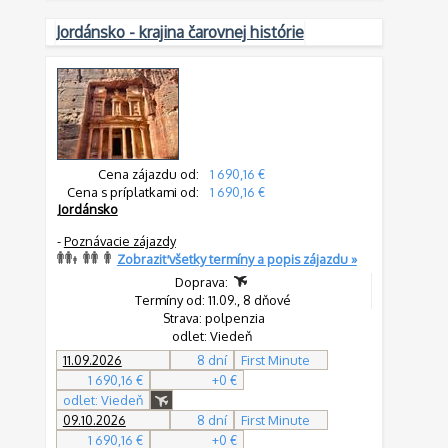
Jordánsko - krajina čarovnej histórie
Cena zájazdu od:
1 690,16 €
Cena s príplatkami od:
1 690,16 €
Jordánsko
-
Poznávacie zájazdy
Zobraziť všetky termíny a popis zájazdu »
Doprava:
Termíny od: 11.09., 8 dňové
Strava: polpenzia
odlet: Viedeň
11.09.2026
8 dní
First Minute
1 690,16 €
+0 €
odlet: Viedeň
09.10.2026
8 dní
First Minute
1 690,16 €
+0 €