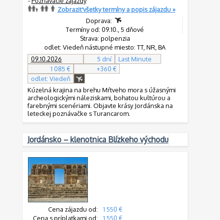
-
Poznávacie zájazdy
Zobraziť všetky termíny a popis zájazdu »
Doprava:
Termíny od: 09.10., 5 dňové
Strava: polpenzia
odlet: Viedeň nástupné miesto: TT, NR, BA
09.10.2026
5 dní
Last Minute
1 085 €
+360 €
odlet: Viedeň
Kúzelná krajina na brehu Mŕtveho mora s úžasnými
archeologickými náleziskami, bohatou kultúrou a
farebnými scenériami. Objavte krásy Jordánska na
leteckej poznávačke s Turancarom.
Jordánsko – klenotnica Blízkeho východu
Cena zájazdu od:
1 550 €
Cena s príplatkami od:
1 550 €