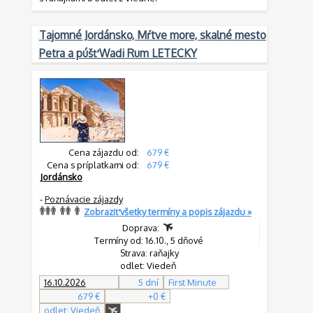
Tajomné Jordánsko, Mŕtve more, skalné mesto
Petra a púšť Wadi Rum LETECKY
Cena zájazdu od:
679 €
Cena s príplatkami od:
679 €
Jordánsko
-
Poznávacie zájazdy
Zobraziť všetky termíny a popis zájazdu »
Doprava:
Termíny od: 16.10., 5 dňové
Strava: raňajky
odlet: Viedeň
16.10.2026
5 dní
First Minute
679 €
+0 €
odlet: Viedeň