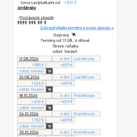
Cena s príplatkami od:
1 835 €
Jordánsko
-
Poznávacie zájazdy
Zobraziť všetky termíny a popis zájazdu »
Doprava:
Termíny od: 17.08., 6 dňové
Strava: raňajky
odlet: Viedeň
17.08.2026
6 dní
Last Minute
1 881 €
+409 €
odlet: Viedeň
25.08.2026
6 dní
Last Minute
1 624 €
+409 €
odlet: Viedeň
18.10.2026
6 dní
First Minute
1 426 €
+409 €
odlet: Viedeň
26.10.2026
6 dní
First Minute
1 782 €
+409 €
odlet: Viedeň
30.10.2026
6 dní
First Minute