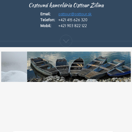
Cestovná kancelária Osttour Žilina
Email:
osttour@osttour.sk
Telefon:
+421 415 626 320
Mobil:
+421 903 822 122