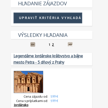
HĽADANIE ZÁJAZDOV
VÝSLEDKY HĽADANIA
1
2
Legendárne Jordánske kráľovstvo a bájne
mesto Petra - 5 dňový z Prahy
Cena zájazdu od:
599 €
Cena s príplatkami od:
599 €
Jordánsko