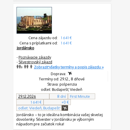
Cena zájazdu od:
1 641 €
Cena s príplatkami od:
1 641 €
Jordánsko
-
Poznávacie zájazdy
-
Silvestrovský zájazd
Zobraziť všetky termíny a popis zájazdu »
Doprava:
Termíny od: 29.12., 8 dňové
Strava: polpenzia
odlet: Budapešť, Viedeň
29.12.2026
8 dní
First Minute
1 641 €
+0 €
odlet: Viedeň, Budapešť
Jordánsko – to je ideálna kombinácia vašej skvelej
dovolenky. Silvester v Jordánsku je výborným
nápadom pre začiatok roka!