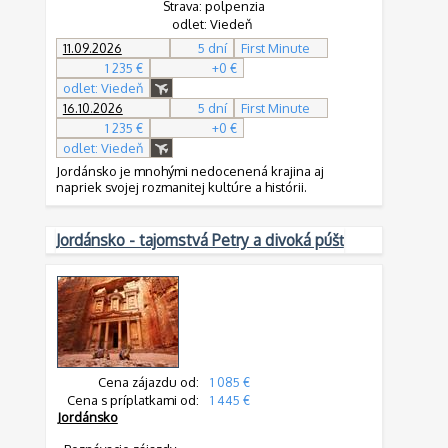
Strava: polpenzia
odlet: Viedeň
11.09.2026
5 dní
First Minute
1 235 €
+0 €
odlet: Viedeň
16.10.2026
5 dní
First Minute
1 235 €
+0 €
odlet: Viedeň
Jordánsko je mnohými nedocenená krajina aj
napriek svojej rozmanitej kultúre a histórii.
Jordánsko - tajomstvá Petry a divoká púšť
Cena zájazdu od:
1 085 €
Cena s príplatkami od:
1 445 €
Jordánsko