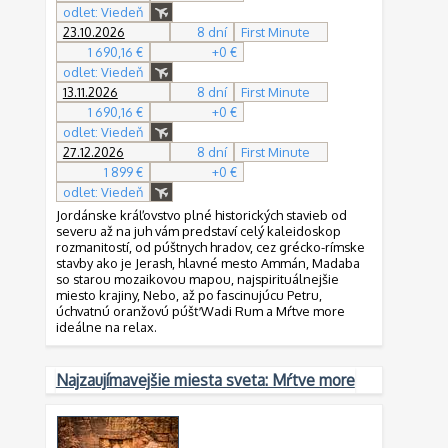
odlet: Viedeň
23.10.2026
8 dní
First Minute
1 690,16 €
+0 €
odlet: Viedeň
13.11.2026
8 dní
First Minute
1 690,16 €
+0 €
odlet: Viedeň
27.12.2026
8 dní
First Minute
1 899 €
+0 €
odlet: Viedeň
Jordánske kráľovstvo plné historických stavieb od
severu až na juh vám predstaví celý kaleidoskop
rozmanitostí, od púštnych hradov, cez grécko-rímske
stavby ako je Jerash, hlavné mesto Ammán, Madaba
so starou mozaikovou mapou, najspirituálnejšie
miesto krajiny, Nebo, až po fascinujúcu Petru,
úchvatnú oranžovú púšť Wadi Rum a Mŕtve more
ideálne na relax.
Najzaujímavejšie miesta sveta: Mŕtve more