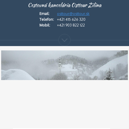
Cestovná kancelária Osttour Žilina
Email:
osttour@osttour.sk
Telefon:
+421 415 626 320
Mobil:
+421 903 822 122