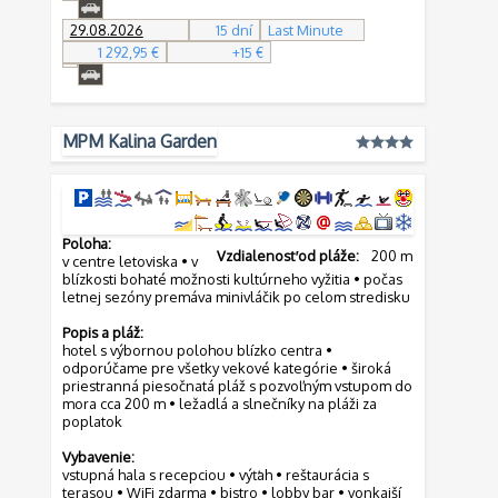
29.08.2026
15 dní
Last Minute
1 292,95 €
+15 €
MPM Kalina Garden
Poloha:
Vzdialenosť od pláže:
200 m
v centre letoviska • v
blízkosti bohaté možnosti kultúrneho vyžitia • počas
letnej sezóny premáva minivláčik po celom stredisku
Popis a pláž:
hotel s výbornou polohou blízko centra •
odporúčame pre všetky vekové kategórie • široká
priestranná piesočnatá pláž s pozvoľným vstupom do
mora cca 200 m • ležadlá a slnečníky na pláži za
poplatok
Vybavenie:
vstupná hala s recepciou • výťah • reštaurácia s
terasou • WiFi zdarma • bistro • lobby bar • vonkajší