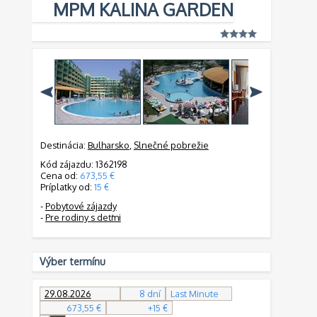
MPM KALINA GARDEN
Destinácia:
Bulharsko
,
Slnečné pobrežie
Kód zájazdu: 1362198
Cena od:
673,55 €
Príplatky od:
15 €
-
Pobytové zájazdy
-
Pre rodiny s deťmi
Výber termínu
29.08.2026
8 dní
Last Minute
673,55 €
+15 €