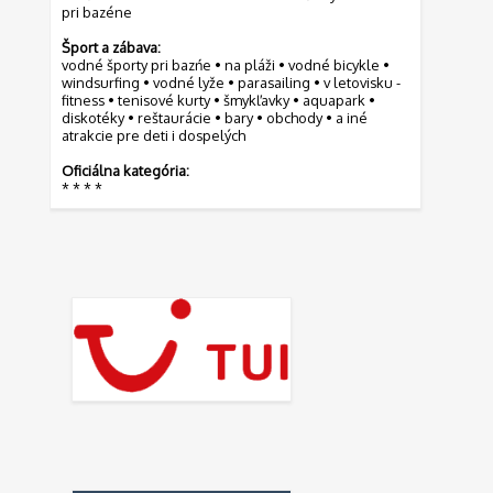
pri bazéne
Šport a zábava:
vodné športy pri bazńe • na pláži • vodné bicykle •
windsurfing • vodné lyže • parasailing • v letovisku -
fitness • tenisové kurty • šmykľavky • aquapark •
diskotéky • reštaurácie • bary • obchody • a iné
atrakcie pre deti i dospelých
Oficiálna kategória:
* * * *