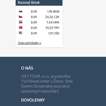
Kurzový lístok
EUR
1,96 BGN
EUR
24,26 CZK
EUR
7,54 HRK
EUR
55,03 TRY
EUR
1,15 USD
Zobraziť všetky »
O NÁS
OSTTOUR, s.r.o. je pobočka
TUI ReiseCenter v Žiline. Sme
členmi Slovenskej asociácie
cestovných kancelárií.
DOVOLENKY