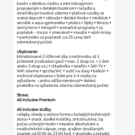
bazén s detskou časťou a mini toboganom
prepojeným s detským bazénom • ležadlá a
slnečníky pri bazéne zdarma • plážové osušky za
vratný depozit • záhrada • detské ihrisko • miniklub •
aerobik a aqua gymnastika • pilates • šípky • fitness •
stolný tenis • minigolf • animačné programy • za
poplatok – trezor • zmenáreň • masáže • salón krásy
• parkovisko za poplatok cca 25 Leva/deň
(obmedzený počet)
Ubytovanie:
klimatizované 2-lôžkové izby s možnosťou až 2
prísteliek (rozkladací gauč • max. 2 dosp.os. + 2 deti
alebo 3.dosp.os.) • chladnička • telefón • SAT-TV •
WiFi zdarma • sprcha/WC • sušič na vlasy • balkón •
možnosť ubytovania v Suite pre 2-4 osoby na
vyžiadanie – jedna väčšia miestnosť • detská
postieľka na vyžiadanie zdarma (obmedzený počet)
Strava:
All Inclusive Premium
All Inclusive služby:
raňajky, obedy a večere formou bohatých bufetových
stolov • snack, sladké koláčiky, zmrzlina,káva, čaj
počas určených hodín • miestne alkoholické a
nealkoholické nápoje, resp. aj výber dovážaných
značiek od 10:00 do 23:00 hod. • slnečníky a ležadlá