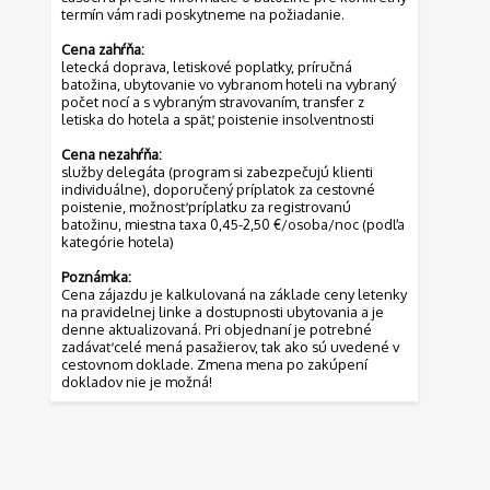
termín vám radi poskytneme na požiadanie.
Cena zahŕňa:
letecká doprava, letiskové poplatky, príručná
batožina, ubytovanie vo vybranom hoteli na vybraný
počet nocí a s vybraným stravovaním, transfer z
letiska do hotela a späť, poistenie insolventnosti
Cena nezahŕňa:
služby delegáta (program si zabezpečujú klienti
individuálne), doporučený príplatok za cestovné
poistenie, možnosť príplatku za registrovanú
batožinu, miestna taxa 0,45-2,50 €/osoba/noc (podľa
kategórie hotela)
Poznámka:
Cena zájazdu je kalkulovaná na základe ceny letenky
na pravidelnej linke a dostupnosti ubytovania a je
denne aktualizovaná. Pri objednaní je potrebné
zadávať celé mená pasažierov, tak ako sú uvedené v
cestovnom doklade. Zmena mena po zakúpení
dokladov nie je možná!