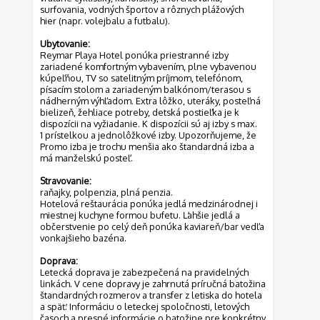
surfovania, vodných športov a rôznych plážových
hier (napr. volejbalu a futbalu).
Ubytovanie:
Reymar Playa Hotel ponúka priestranné izby
zariadené komfortným vybavením, plne vybavenou
kúpeľňou, TV so satelitným príjmom, telefónom,
písacím stolom a zariadeným balkónom/terasou s
nádherným výhľadom. Extra lôžko, uteráky, posteľná
bielizeň, žehliace potreby, detská postieľka je k
dispozícii na vyžiadanie. K dispozícii sú aj izby s max.
1 prístelkou a jednolôžkové izby. Upozorňujeme, že
Promo izba je trochu menšia ako štandardná izba a
má manželskú posteľ.
Stravovanie:
raňajky, polpenzia, plná penzia.
Hotelová reštaurácia ponúka jedlá medzinárodnej i
miestnej kuchyne formou bufetu. Ľahšie jedlá a
občerstvenie po celý deň ponúka kaviareň/bar vedľa
vonkajšieho bazéna.
Doprava:
Letecká doprava je zabezpečená na pravidelných
linkách. V cene dopravy je zahrnutá príručná batožina
štandardných rozmerov a transfer z letiska do hotela
a späť. Informáciu o leteckej spoločnosti, letových
časoch a presné informácie o batožine pre konkrétny