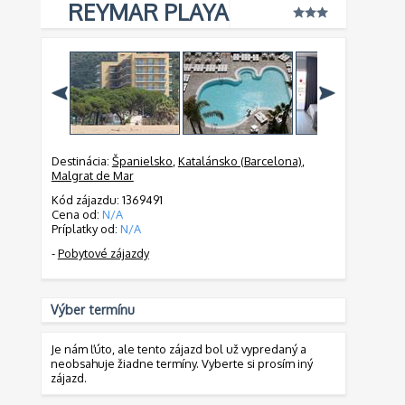
REYMAR PLAYA
Destinácia:
Španielsko
,
Katalánsko (Barcelona)
,
Malgrat de Mar
Kód zájazdu: 1369491
Cena od:
N/A
Príplatky od:
N/A
-
Pobytové zájazdy
Výber termínu
Je nám ľúto, ale tento zájazd bol už vypredaný a
neobsahuje žiadne termíny. Vyberte si prosím iný
zájazd.