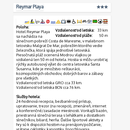
Reymar Playa
Poloha:
Vzdialenosť od letiska:
33 km
Hotel Reymar Playa
Vzdialenosť od pláže:
50 m
sa nachádza na
slnečnom pobreží Costa de Maresme, v malebnom
letovisku Malgrat De Mar, pobrežím ktorého vedie
železnička, ktorá spája jednotlivé letoviská.
Piesočnatá pláž ocenená Modrou vlajkou je
vzdialená len 50 m od hotela. Hostia si môžu urobiť aj
rýchly autobusový výlet do centra letoviska Santa
Susanna, kde je množstvo reštaurácii,
kozmopolitných obchodov, dobrých barov a zábavy
pre všetkých.
Vzdialenosť od letiska GRO cca 33 km.
Vzdialenosť od letiska BCN cca 76 km.
Služby hotela:
24-hodinová recepcia, bezbariérový prístup,
upratovanie, trezor (na recepcii), zmenáreň, internet
a konferenčné/zasadacie miestnosti. Vonkajší bazén,
priestranná slnečná terasa s lehátkami a dostatkom
slnečníkov, biliard, herňa. Ďalšie športové aktivity a
hry sú k dispozícii hosťom na prenájom/požičanie,
vrátane cyklistiky, kanoistiky, šnorchlovania,