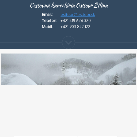
Cestovná kancelária Osttour Žilina
Email:
osttour@osttour.sk
Telefon:
+421 415 626 320
Mobil:
+421 903 822 122