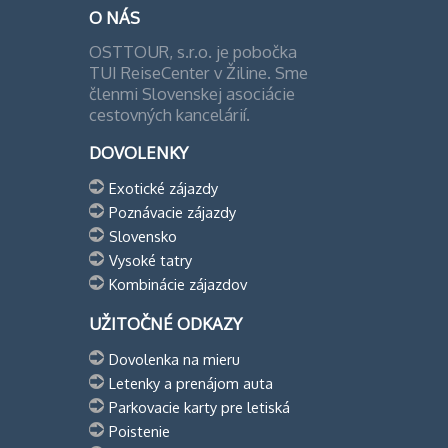
O NÁS
OSTTOUR, s.r.o. je pobočka
TUI ReiseCenter v Žiline. Sme
členmi Slovenskej asociácie
cestovných kancelárií.
DOVOLENKY
Exotické zájazdy
Poznávacie zájazdy
Slovensko
Vysoké tatry
Kombinácie zájazdov
UŽITOČNÉ ODKAZY
Dovolenka na mieru
Letenky a prenájom auta
Parkovacie karty pre letiská
Poistenie