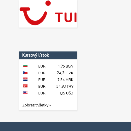
Kurzový lístok
EUR
1,96 BGN
EUR
24,21 CZK
EUR
7,54 HRK
EUR
54,93 TRY
EUR
1,15 USD
Zobraziť všetky »