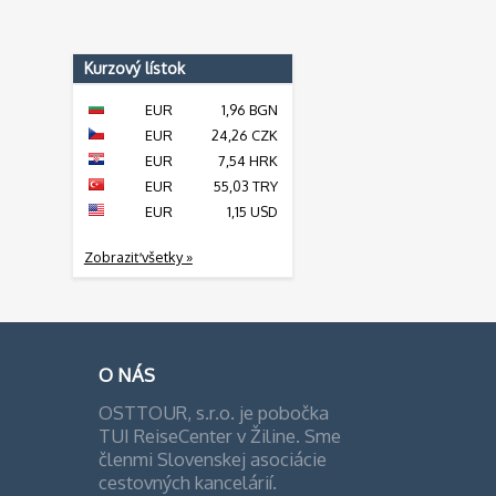
Kurzový lístok
EUR
1,96 BGN
EUR
24,26 CZK
EUR
7,54 HRK
EUR
55,03 TRY
EUR
1,15 USD
Zobraziť všetky »
O NÁS
OSTTOUR, s.r.o. je pobočka
TUI ReiseCenter v Žiline. Sme
členmi Slovenskej asociácie
cestovných kancelárií.