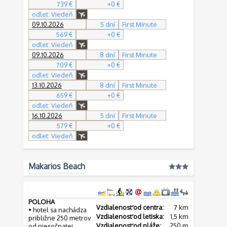
739 €
+0 €
odlet: Viedeň
09.10.2026
5 dní
First Minute
569 €
+0 €
odlet: Viedeň
09.10.2026
8 dní
First Minute
709 €
+0 €
odlet: Viedeň
13.10.2026
8 dní
First Minute
659 €
+0 €
odlet: Viedeň
16.10.2026
5 dní
First Minute
579 €
+0 €
odlet: Viedeň
Makarios Beach
POLOHA
Vzdialenosť od centra:
7 km
• hotel sa nachádza
Vzdialenosť od letiska:
1,5 km
približne 250 metrov
Vzdialenosť od pláže:
250 m
od piesočnatej