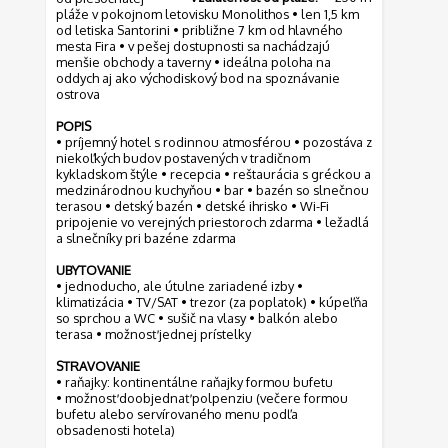
pláže v pokojnom letovisku Monolithos • len 1,5 km
od letiska Santorini • približne 7 km od hlavného
mesta Fira • v pešej dostupnosti sa nachádzajú
menšie obchody a taverny • ideálna poloha na
oddych aj ako východiskový bod na spoznávanie
ostrova
POPIS
• príjemný hotel s rodinnou atmosférou • pozostáva z
niekoľkých budov postavených v tradičnom
kykladskom štýle • recepcia • reštaurácia s gréckou a
medzinárodnou kuchyňou • bar • bazén so slnečnou
terasou • detský bazén • detské ihrisko • Wi-Fi
pripojenie vo verejných priestoroch zdarma • ležadlá
a slnečníky pri bazéne zdarma
UBYTOVANIE
• jednoducho, ale útulne zariadené izby •
klimatizácia • TV/SAT • trezor (za poplatok) • kúpeľňa
so sprchou a WC • sušič na vlasy • balkón alebo
terasa • možnosť jednej prístelky
STRAVOVANIE
• raňajky: kontinentálne raňajky formou bufetu
• možnosť doobjednať polpenziu (večere formou
bufetu alebo servírovaného menu podľa
obsadenosti hotela)