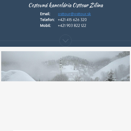
Cestovná kancelária Osttour Žilina
Email:
osttour@osttour.sk
Telefon:
+421 415 626 320
Mobil:
+421 903 822 122