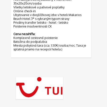
35x20x20cm/osoba
Všetky letiskové a palivové poplatky
Online check-in
Ubytovanie v dvojlôžkovej izbe v hoteli Makarios
Beach Hotel 3* s vybraným typom stravy
Privátny transfer letisko - hotel - letisko
Poistenie insolventnosti CK
Cena nezahŕňa:
Komplexné cestovné poistenie
Batožina do podpalubia
Miesta pobytová taxa (cca. 1.50€/osoba/noc. Taxa je
splatná priamo na recepcii hotela.)