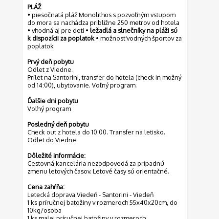
PLÁŽ
• piesočnatá pláž Monolithos s pozvoľným vstupom
do mora sa nachádza približne 250 metrov od hotela
• vhodná aj pre deti •
ležadlá a slnečníky na pláži sú
k dispozícii za poplatok
• možnosť vodných športov za
poplatok
Prvý deň pobytu
Odlet z Viedne.
Prílet na Santorini, transfer do hotela (check in možný
od 14:00), ubytovanie. Voľný program.
Ďalšie dni pobytu
Voľný program
Posledný deň pobytu
Check out z hotela do 10:00. Transfer na letisko.
Odlet do Viedne.
Dôležité informácie:
Cestovná kancelária nezodpovedá za prípadnú
zmenu letových časov. Letové časy sú orientačné.
Cena zahŕňa:
Letecká doprava Viedeň - Santorini - Viedeň
1 ks príručnej batožiny v rozmeroch 55x40x20cm, do
10kg/osoba
1 ks malej príručnej batožiny v rozmeroch