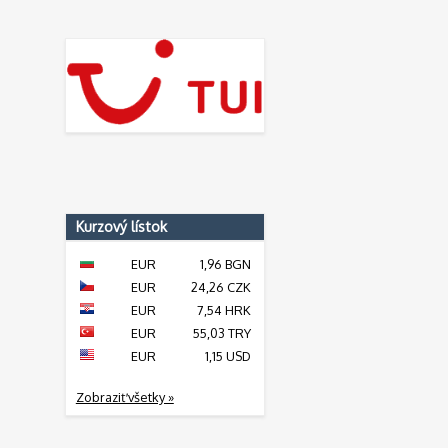
Kurzový lístok
EUR
1,96 BGN
EUR
24,26 CZK
EUR
7,54 HRK
EUR
55,03 TRY
EUR
1,15 USD
Zobraziť všetky »