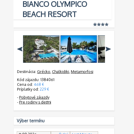
BIANCO OLYMPICO
BEACH RESORT
Destinácia:
Grécko
,
Chalkidiki
,
Metamorfosi
Kód zájazdu: 1384061
Cena od:
468 €
Príplatky od:
229 €
-
Pobytové zájazdy
-
Pre rodiny s deťmi
Výber termínu