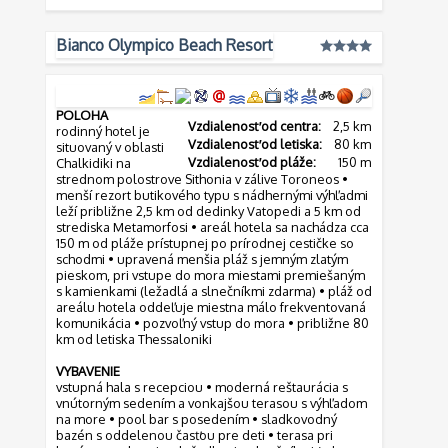
Bianco Olympico Beach Resort
POLOHA
Vzdialenosť od centra:
2,5 km
rodinný hotel je
Vzdialenosť od letiska:
80 km
situovaný v oblasti
Vzdialenosť od pláže:
150 m
Chalkidiki na
strednom polostrove Sithonia v zálive Toroneos •
menší rezort butikového typu s nádhernými výhľadmi
leží približne 2,5 km od dedinky Vatopedi a 5 km od
strediska Metamorfosi • areál hotela sa nachádza cca
150 m od pláže prístupnej po prírodnej cestičke so
schodmi • upravená menšia pláž s jemným zlatým
pieskom, pri vstupe do mora miestami premiešaným
s kamienkami (ležadlá a slnečníkmi zdarma) • pláž od
areálu hotela oddeľuje miestna málo frekventovaná
komunikácia • pozvoľný vstup do mora • približne 80
km od letiska Thessaloniki
VYBAVENIE
vstupná hala s recepciou • moderná reštaurácia s
vnútorným sedením a vonkajšou terasou s výhľadom
na more • pool bar s posedením • sladkovodný
bazén s oddelenou časťou pre deti • terasa pri