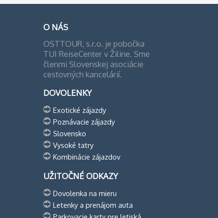
O NÁS
OSTTOUR, s.r.o. je pobočka
TUI ReiseCenter v Žiline. Sme
členmi Slovenskej asociácie
cestovných kancelárií.
DOVOLENKY
Exotické zájazdy
Poznávacie zájazdy
Slovensko
Vysoké tatry
Kombinácie zájazdov
UŽITOČNÉ ODKAZY
Dovolenka na mieru
Letenky a prenájom auta
Parkovacie karty pre letiská