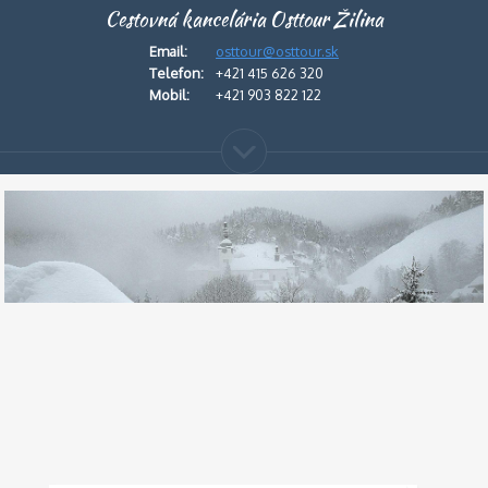
Cestovná kancelária Osttour Žilina
Email:
osttour@osttour.sk
Telefon:
+421 415 626 320
Mobil:
+421 903 822 122