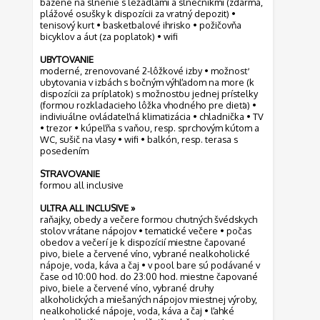
bazéne na slnenie s ležadlami a slnečníkmi (zdarma,
plážové osušky k dispozícii za vratný depozit) •
tenisový kurt • basketbalové ihrisko • požičovňa
bicyklov a áut (za poplatok) • wifi
UBYTOVANIE
moderné, zrenovované 2-lôžkové izby • možnosť
ubytovania v izbách s bočným výhľadom na more (k
dispozícii za príplatok) s možnosťou jednej prístelky
(formou rozkladacieho lôžka vhodného pre dieťa) •
indiviuálne ovládateľná klimatizácia • chladnička • TV
• trezor • kúpeľňa s vaňou, resp. sprchovým kútom a
WC, sušič na vlasy • wifi • balkón, resp. terasa s
posedením
STRAVOVANIE
formou all inclusive
ULTRA ALL INCLUSIVE »
raňajky, obedy a večere formou chutných švédskych
stolov vrátane nápojov • tematické večere • počas
obedov a večerí je k dispozícií miestne čapované
pivo, biele a červené víno, vybrané nealkoholické
nápoje, voda, káva a čaj • v pool bare sú podávané v
čase od 10:00 hod. do 23:00 hod. miestne čapované
pivo, biele a červené víno, vybrané druhy
alkoholických a miešaných nápojov miestnej výroby,
nealkoholické nápoje, voda, káva a čaj • ľahké