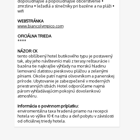
dopoludňajšie a popoludňajšie občerstvenie •
zmrzlina • ležadlá a slnečníky pri bazéne a na pláži •
wifi
WEBSTRÁNKA
www.biancolympico.com
OFICIÁLNA TRIEDA
****
NÁZOR CK
tento obľúbený hotel butikového typu je postavený
tak, aby jeho návštevníci mali z terasy reštaurácie i
bazéna tie najkrajšie výhľady na morskú hladinu
lemovanú zlatistou pieskovou plážou a zelenými
píniami. Okolie patrí najmä olivovníkom a panenskej
prírode. Ubytovanie je zabezpečené v moderných
priestranných izbách. Hotel odporúčame najmä
párom vyhľadávajúcim pokojnú dovolenkovú
atmosféru.
Informácia o povinnom príplatku:
enviromentálna taxa hradená priamo na recepcii
hotela vo výške 10 € na izbu a deň pobytu v závislosti
od oficiálnej triedy hotela.