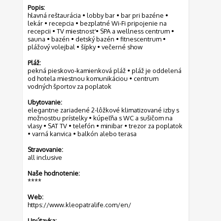
Popis:
hlavná reštaurácia • lobby bar • bar pri bazéne •
lekár • recepcia • bezplatné Wi-Fi pripojenie na
recepcii • TV miestnosť • SPA a wellness centrum •
sauna • bazén • detský bazén • fitnescentrum •
plážový volejbal • šípky • večerné show
Pláž:
pekná pieskovo-kamienková pláž • pláž je oddelená
od hotela miestnou komunikáciou • centrum
vodných športov za poplatok
Ubytovanie:
elegantne zariadené 2-lôžkové klimatizované izby s
možnosťou prístelky • kúpeľňa s WC a sušičom na
vlasy • SAT TV • telefón • minibar • trezor za poplatok
• varná kanvica • balkón alebo terasa
Stravovanie:
all inclusive
Naše hodnotenie:
****
Web:
https://www.kleopatralife.com/en/
Upútavka: