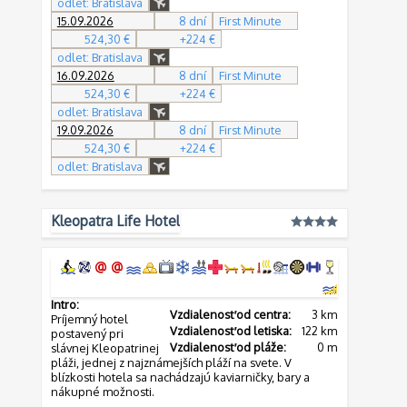
odlet: Bratislava
15.09.2026
8 dní
First Minute
524,30 €
+224 €
odlet: Bratislava
16.09.2026
8 dní
First Minute
524,30 €
+224 €
odlet: Bratislava
19.09.2026
8 dní
First Minute
524,30 €
+224 €
odlet: Bratislava
Kleopatra Life Hotel
Intro:
Vzdialenosť od centra:
3 km
Príjemný hotel
Vzdialenosť od letiska:
122 km
postavený pri
Vzdialenosť od pláže:
0 m
slávnej Kleopatrinej
pláži, jednej z najznámejších pláží na svete. V
blízkosti hotela sa nachádzajú kaviarničky, bary a
nákupné možnosti.