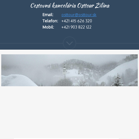
Cestovná kancelária Osttour Žilina
Email:
osttour@osttour.sk
Telefon:
+421 415 626 320
Mobil:
+421 903 822 122