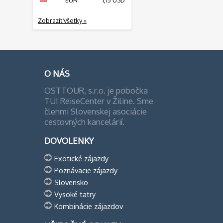
EUR
1,15 USD
Zobraziť všetky »
O NÁS
OSTTOUR, s.r.o. je pobočka
TUI ReiseCenter v Žiline. Sme
členmi Slovenskej asociácie
cestovných kancelárií.
DOVOLENKY
Exotické zájazdy
Poznávacie zájazdy
Slovensko
Vysoké tatry
Kombinácie zájazdov