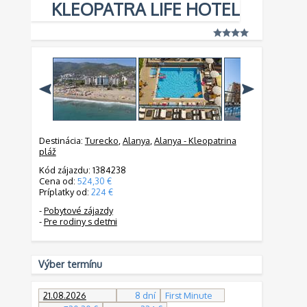
KLEOPATRA LIFE HOTEL
Destinácia:
Turecko
,
Alanya
,
Alanya - Kleopatrina
pláž
Kód zájazdu: 1384238
Cena od:
524,30 €
Príplatky od:
224 €
-
Pobytové zájazdy
-
Pre rodiny s deťmi
Výber termínu
21.08.2026
8 dní
First Minute