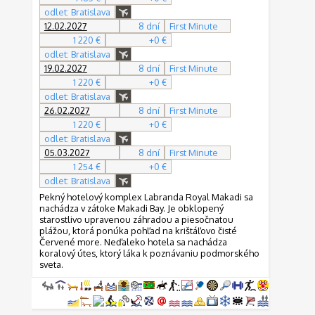
odlet: Bratislava
12.02.2027
8 dní
First Minute
1 220 €
+0 €
odlet: Bratislava
19.02.2027
8 dní
First Minute
1 220 €
+0 €
odlet: Bratislava
26.02.2027
8 dní
First Minute
1 220 €
+0 €
odlet: Bratislava
05.03.2027
8 dní
First Minute
1 254 €
+0 €
odlet: Bratislava
Pekný hotelový komplex Labranda Royal Makadi sa
nachádza v zátoke Makadi Bay. Je obklopený
starostlivo upravenou záhradou a piesočnatou
plážou, ktorá ponúka pohľad na krištáľovo čisté
Červené more. Neďaleko hotela sa nachádza
koralový útes, ktorý láka k poznávaniu podmorského
sveta.