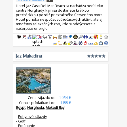
Hotel Jaz Casa Del Mar Beach sa nachádza neďaleko
centra Hurghady, kam sa dostanete krátkou
prechádzkou pozdĺž priezračného Červeného mora.
Hotel ponúka nespočet voľnočasových aktivít, ale aj
množstvo relaxačných zón, kde si oddýchnete a
načerpáte energiu.
Jaz Makadina
Cena zájazdu od:
1 054 €
Cena s príplatkami od:
1 155 €
Egypt
,
Hurghada
,
Makadi Bay
-
Pobytové zájazdy
-
Golf
-
Potápanie