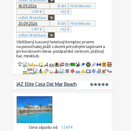
odlet: Bratislava
18.09.2026
8 dní
First Minute
1 197 €
+52 €
odlet: Bratislava
25.09.2026
8 dní
First Minute
1 197 €
+52 €
odlet: Bratislava
Obľúbený luxusný hotelový komplex priamo
na piesočnatej pláži s dvomi prírodnými lagúnami a
pri koralovom útese, potápačské centrum, plážový
bar, miniklub.
JAZ Elite Casa Del Mar Beach
Cena zájazdu od:
1 249 €