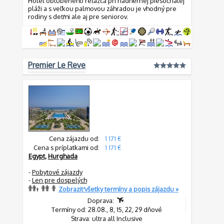
Hotel obľúbeného reťazca pri nádhernej piesočnatej
pláži a s veľkou palmovou záhradou je vhodný pre
rodiny s deťmi ale aj pre seniorov.
Premier Le Reve
Cena zájazdu od:
1 171 €
Cena s príplatkami od:
1 171 €
Egypt
,
Hurghada
-
Pobytové zájazdy
-
Len pre dospelých
Zobraziť všetky termíny a popis zájazdu »
Doprava:
Termíny od: 28.08., 8, 15, 22, 29 dňové
Strava: ultra all Inclusive