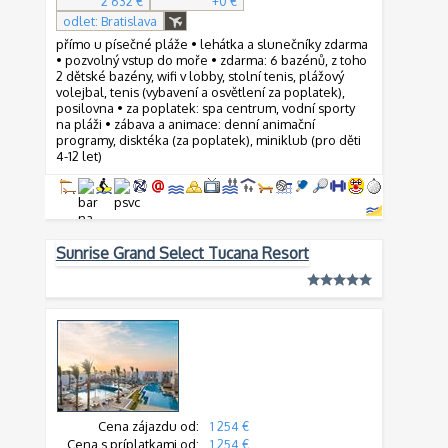
2 632 €
+0 €
odlet: Bratislava
přímo u písečné pláže • lehátka a slunečníky zdarma
• pozvolný vstup do moře • zdarma: 6 bazénů, z toho
2 dětské bazény, wifi v lobby, stolní tenis, plážový
volejbal, tenis (vybavení a osvětlení za poplatek),
posilovna • za poplatek: spa centrum, vodní sporty
na pláži • zábava a animace: denní animační
programy, disktéka (za poplatek), miniklub (pro děti
4-12 let)
Sunrise Grand Select Tucana Resort
Cena zájazdu od:
1 254 €
Cena s príplatkami od:
1 254 €