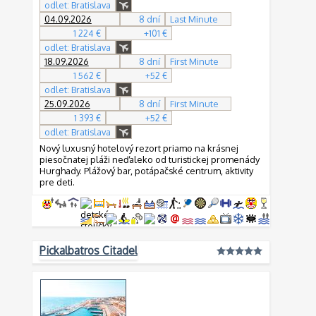
odlet: Bratislava
04.09.2026
8 dní
Last Minute
1 224 €
+101 €
odlet: Bratislava
18.09.2026
8 dní
First Minute
1 562 €
+52 €
odlet: Bratislava
25.09.2026
8 dní
First Minute
1 393 €
+52 €
odlet: Bratislava
Nový luxusný hotelový rezort priamo na krásnej
piesočnatej pláži neďaleko od turistickej promenády
Hurghady. Plážový bar, potápačské centrum, aktivity
pre deti.
Pickalbatros Citadel