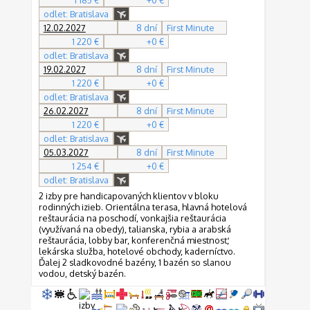
1 185 €
+0 €
odlet: Bratislava
12.02.2027
8 dní
First Minute
1 220 €
+0 €
odlet: Bratislava
19.02.2027
8 dní
First Minute
1 220 €
+0 €
odlet: Bratislava
26.02.2027
8 dní
First Minute
1 220 €
+0 €
odlet: Bratislava
05.03.2027
8 dní
First Minute
1 254 €
+0 €
odlet: Bratislava
2 izby pre handicapovaných klientov v bloku
rodinných izieb. Orientálna terasa, hlavná hotelová
reštaurácia na poschodí, vonkajšia reštaurácia
(využívaná na obedy), talianska, rybia a arabská
reštaurácia, lobby bar, konferenčná miestnosť,
lekárska služba, hotelové obchody, kaderníctvo.
Ďalej 2 sladkovodné bazény, 1 bazén so slanou
vodou, detský bazén.