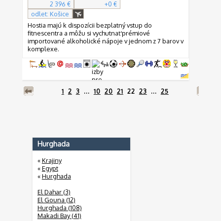
2 396 €
+0 €
odlet: Košice
Hostia majú k dispozícii bezplatný vstup do
fitnescentra a môžu si vychutnať prémiové
importované alkoholické nápoje v jednom z 7 barov v
komplexe.
1
2
3
...
10
20
21
22
23
...
25
Hurghada
«
Krajiny
«
Egypt
«
Hurghada
El Dahar (3)
El Gouna (12)
Hurghada (108)
Makadi Bay (41)