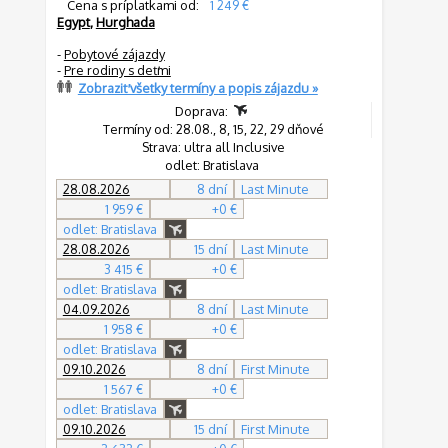
Cena s príplatkami od:
1 249 €
Egypt
,
Hurghada
-
Pobytové zájazdy
-
Pre rodiny s deťmi
Zobraziť všetky termíny a popis zájazdu »
Doprava:
Termíny od: 28.08., 8, 15, 22, 29 dňové
Strava: ultra all Inclusive
odlet: Bratislava
28.08.2026
8 dní
Last Minute
1 959 €
+0 €
odlet: Bratislava
28.08.2026
15 dní
Last Minute
3 415 €
+0 €
odlet: Bratislava
04.09.2026
8 dní
Last Minute
1 958 €
+0 €
odlet: Bratislava
09.10.2026
8 dní
First Minute
1 567 €
+0 €
odlet: Bratislava
09.10.2026
15 dní
First Minute