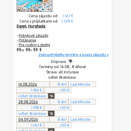
Cena zájazdu od:
1 147 €
Cena s príplatkami od:
1 248 €
Egypt
,
Hurghada
-
Pobytové zájazdy
-
Potápanie
-
Pre rodiny s deťmi
Zobraziť všetky termíny a popis zájazdu »
Doprava:
Termíny od: 14.08., 8 dňové
Strava: all Inclusive
odlet: Bratislava
14.08.2026
8 dní
Last Minute
1 184 €
+101 €
odlet: Bratislava
28.08.2026
8 dní
Last Minute
1 198 €
+101 €
odlet: Bratislava
04.09.2026
8 dní
Last Minute
1 147 €
+101 €