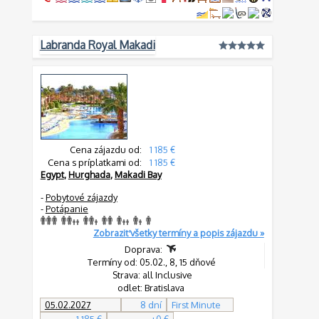
Labranda Royal Makadi
Cena zájazdu od:
1 185 €
Cena s príplatkami od:
1 185 €
Egypt
,
Hurghada
,
Makadi Bay
-
Pobytové zájazdy
-
Potápanie
Zobraziť všetky termíny a popis zájazdu »
Doprava:
Termíny od: 05.02., 8, 15 dňové
Strava: all Inclusive
odlet: Bratislava
05.02.2027
8 dní
First Minute