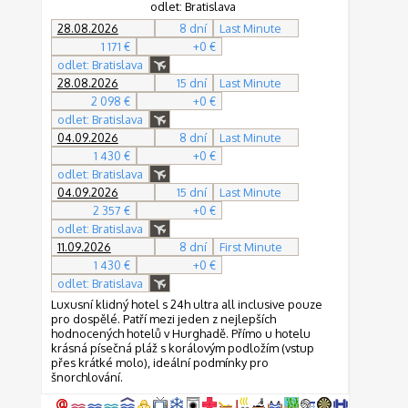
odlet: Bratislava
28.08.2026
8 dní
Last Minute
1 171 €
+0 €
odlet: Bratislava
28.08.2026
15 dní
Last Minute
2 098 €
+0 €
odlet: Bratislava
04.09.2026
8 dní
Last Minute
1 430 €
+0 €
odlet: Bratislava
04.09.2026
15 dní
Last Minute
2 357 €
+0 €
odlet: Bratislava
11.09.2026
8 dní
First Minute
1 430 €
+0 €
odlet: Bratislava
Luxusní klidný hotel s 24h ultra all inclusive pouze
pro dospělé. Patří mezi jeden z nejlepších
hodnocených hotelů v Hurghadě. Přímo u hotelu
krásná písečná pláž s korálovým podložím (vstup
přes krátké molo), ideální podmínky pro
šnorchlování.