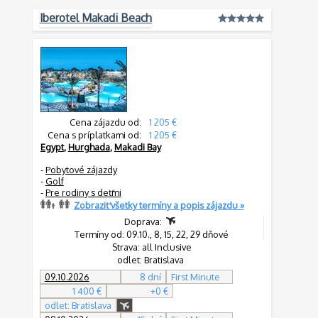
Iberotel Makadi Beach
Cena zájazdu od:
1 205 €
Cena s príplatkami od:
1 205 €
Egypt
,
Hurghada
,
Makadi Bay
-
Pobytové zájazdy
-
Golf
-
Pre rodiny s deťmi
Zobraziť všetky termíny a popis zájazdu »
Doprava:
Termíny od: 09.10., 8, 15, 22, 29 dňové
Strava: all Inclusive
odlet: Bratislava
09.10.2026
8 dní
First Minute
1 400 €
+0 €
odlet: Bratislava