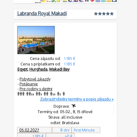
Labranda Royal Makadi
Cena zájazdu od:
1 185 €
Cena s príplatkami od:
1 185 €
Egypt
,
Hurghada
,
Makadi Bay
-
Pobytové zájazdy
-
Potápanie
-
Pre rodiny s deťmi
Zobraziť všetky termíny a popis zájazdu »
Doprava:
Termíny od: 05.02., 8, 15 dňové
Strava: all Inclusive
odlet: Bratislava
05.02.2027
8 dní
First Minute
1 185 €
+0 €