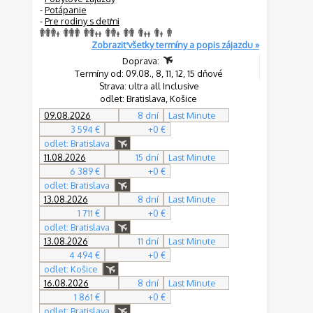
-
Potápanie
-
Pre rodiny s deťmi
Zobraziť všetky termíny a popis zájazdu »
Doprava:
Termíny od: 09.08., 8, 11, 12, 15 dňové
Strava: ultra all Inclusive
odlet: Bratislava, Košice
09.08.2026
8 dní
Last Minute
3 594 €
+0 €
odlet: Bratislava
11.08.2026
15 dní
Last Minute
6 389 €
+0 €
odlet: Bratislava
13.08.2026
8 dní
Last Minute
1 711 €
+0 €
odlet: Bratislava
13.08.2026
11 dní
Last Minute
4 494 €
+0 €
odlet: Košice
16.08.2026
8 dní
Last Minute
1 861 €
+0 €
odlet: Bratislava