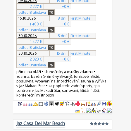
09.10.2026
15 dní
First Minute
2 227 €
+0 €
odlet: Bratislava
16.10.2026
8 dní
First Minute
1 400 €
+0 €
odlet: Bratislava
30.10.2026
8 dní
First Minute
1 422 €
+0 €
odlet: Bratislava
30.10.2026
15 dní
First Minute
2 323 €
+0 €
odlet: Bratislava
přímo na pláži • slunečníky a osušky zdarma •
zdarma: bazén (v zimě vyhřívaný), tenisové hřiště,
posilovna, vybavení na šnorchlování, sauna a vyřívka
v Jaz Makadi Star • za poplatek: vodní sporty, spa
centrum v Jaz Makadi Star, surfování, hlídání dětí,
konfereční místnostni
Jaz Casa Del Mar Beach