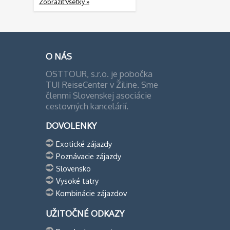
Zobraziť všetky »
O NÁS
OSTTOUR, s.r.o. je pobočka
TUI ReiseCenter v Žiline. Sme
členmi Slovenskej asociácie
cestovných kancelárií.
DOVOLENKY
Exotické zájazdy
Poznávacie zájazdy
Slovensko
Vysoké tatry
Kombinácie zájazdov
UŽITOČNÉ ODKAZY