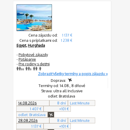
Cena zájazdu od:
1 137 €
Cena s príplatkami od:
1 238 €
Egypt
,
Hurghada
-
Pobytové zájazdy
-
Potápanie
-
Pre rodiny s deťmi
Zobraziť všetky termíny a popis zájazdu »
Doprava:
Termíny od: 14.08., 8 dňové
Strava: ultra all Inclusive
odlet: Bratislava
14.08.2026
8 dní
Last Minute
1 407 €
+101 €
odlet: Bratislava
28.08.2026
8 dní
Last Minute
1 137 €
+101 €