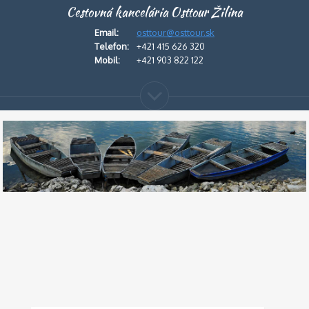
Cestovná kancelária Osttour Žilina
Email:
osttour@osttour.sk
Telefon:
+421 415 626 320
Mobil:
+421 903 822 122