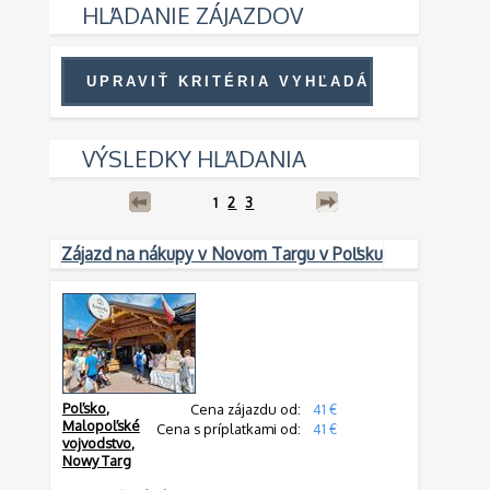
HĽADANIE ZÁJAZDOV
VÝSLEDKY HĽADANIA
1
2
3
Zájazd na nákupy v Novom Targu v Poľsku
Poľsko
,
Cena zájazdu od:
41 €
Malopoľské
Cena s príplatkami od:
41 €
vojvodstvo
,
Nowy Targ