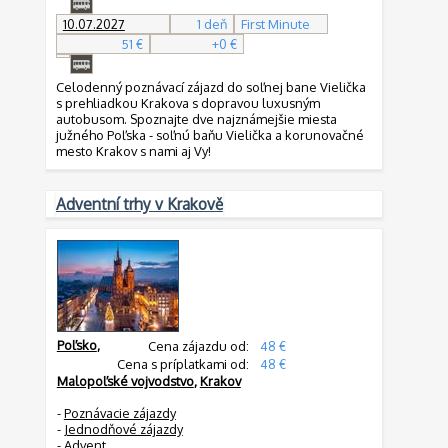
10.07.2027
1 deň
First Minute
51 €
+0 €
Celodenný poznávací zájazd do soľnej bane Vielička
s prehliadkou Krakova s dopravou luxusným
autobusom. Spoznajte dve najznámejšie miesta
južného Poľska - soľnú baňu Vielička a korunovačné
mesto Krakov s nami aj Vy!
Adventní trhy v Krakově
Poľsko
,
Cena zájazdu od:
48 €
Cena s príplatkami od:
48 €
Malopoľské vojvodstvo
,
Krakov
-
Poznávacie zájazdy
-
Jednodňové zájazdy
-
Advent