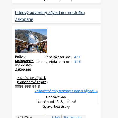
1-dňový adventný zájazd do mestečka
Zakopane
Poľsko
,
Cena zájazdu od:
47 €
Malopoľské
Cena s príplatkami od:
47 €
vojvodstvo
,
Zakopane
-
Poznávacie zájazdy
-
Jednodňové zájazdy
Zobraziť všetky termíny a popis zájazdu »
Doprava:
Termíny od: 12.12., 1 dňové
Strava: bez stravy
12.12.2026
1 deň
First Minute