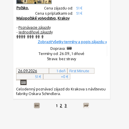
Poľsko
,
Cena zájazdu od:
51 €
Cena s príplatkami od:
51 €
Malopoľské vojvodstvo
,
Krakov
-
Poznávacie zájazdy
-
Jednodňové zájazdy
Zobraziť všetky termíny a popis zájazdu »
Doprava:
Termíny od: 26.09., 1 dňové
Strava: bez stravy
26.09.2026
1 deň
First Minute
51 €
+0 €
Celodenný poznávací zájazd do Krakova s návštevou
fabriky Oskara Schindlera.
1
2
3