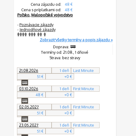
Cena zájazdu od:
48 €
Cena s príplatkami od:
48 €
Poľsko
,
Malopoľské vojvodstvo
-
Poznávacie zájazdy
-
Jednodňové zájazdy
Zobraziť všetky termíny a popis zájazdu »
Doprava:
Termíny od: 21.08., 1 dňové
Strava: bez stravy
21.08.2026
1 deň
Last Minute
51 €
+0 €
03.10.2026
1 deň
First Minute
48 €
+0 €
02.05.2027
1 deň
First Minute
51 €
+0 €
23.05.2027
1 deň
First Minute
51 €
+0 €