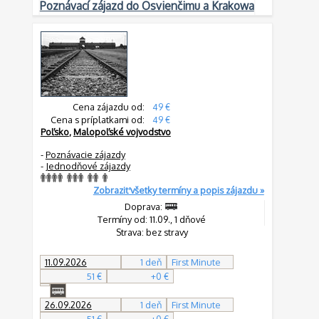
Poznávací zájazd do Osvienčimu a Krakowa
Cena zájazdu od:
49 €
Cena s príplatkami od:
49 €
Poľsko
,
Malopoľské vojvodstvo
-
Poznávacie zájazdy
-
Jednodňové zájazdy
Zobraziť všetky termíny a popis zájazdu »
Doprava:
Termíny od: 11.09., 1 dňové
Strava: bez stravy
11.09.2026
1 deň
First Minute
51 €
+0 €
26.09.2026
1 deň
First Minute