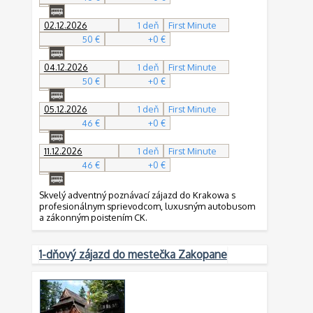
02.12.2026
1 deň
First Minute
50 €
+0 €
04.12.2026
1 deň
First Minute
50 €
+0 €
05.12.2026
1 deň
First Minute
46 €
+0 €
11.12.2026
1 deň
First Minute
46 €
+0 €
Skvelý adventný poznávací zájazd do Krakowa s
profesionálnym sprievodcom, luxusným autobusom
a zákonným poistením CK.
1-dňový zájazd do mestečka Zakopane