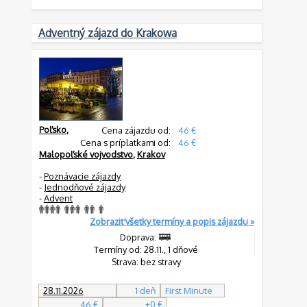
Adventný zájazd do Krakowa
Poľsko
,
Cena zájazdu od:
46 €
Cena s príplatkami od:
46 €
Malopoľské vojvodstvo
,
Krakov
-
Poznávacie zájazdy
-
Jednodňové zájazdy
-
Advent
Zobraziť všetky termíny a popis zájazdu »
Doprava:
Termíny od: 28.11., 1 dňové
Strava: bez stravy
28.11.2026
1 deň
First Minute
46 €
+0 €