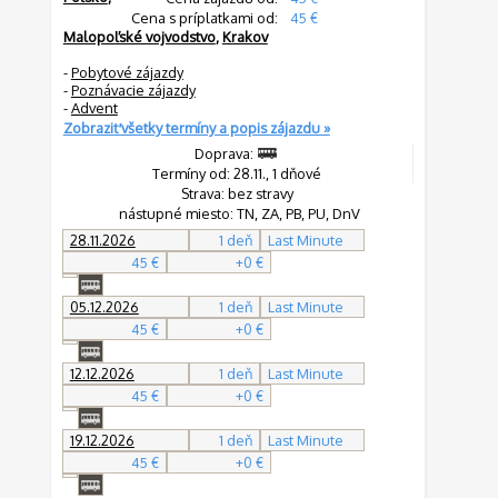
Cena s príplatkami od:
45 €
Malopoľské vojvodstvo
,
Krakov
-
Pobytové zájazdy
-
Poznávacie zájazdy
-
Advent
Zobraziť všetky termíny a popis zájazdu »
Doprava:
Termíny od: 28.11., 1 dňové
Strava: bez stravy
nástupné miesto: TN, ZA, PB, PU, DnV
28.11.2026
1 deň
Last Minute
45 €
+0 €
05.12.2026
1 deň
Last Minute
45 €
+0 €
12.12.2026
1 deň
Last Minute
45 €
+0 €
19.12.2026
1 deň
Last Minute
45 €
+0 €