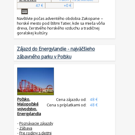
47 €
+0 €
Navštívte počas adventého obdobia Zakopane –
horské mesto pod štítmi Tatier, kde sa mieša vôňa
dreva, čerstvého horského vzduchu a tradičnej
goralskej kultúry.
Zájazd do Energylandie - najväčšieho
zábavného parku v Poľsku
Poľsko
,
Cena zájazdu od:
48 €
Malopoľské
Cena s príplatkami od:
48 €
vojvodstvo
,
Energylandia
-
Poznávacie zájazdy
-
Zábava
-
Pre rodiny s deťmi