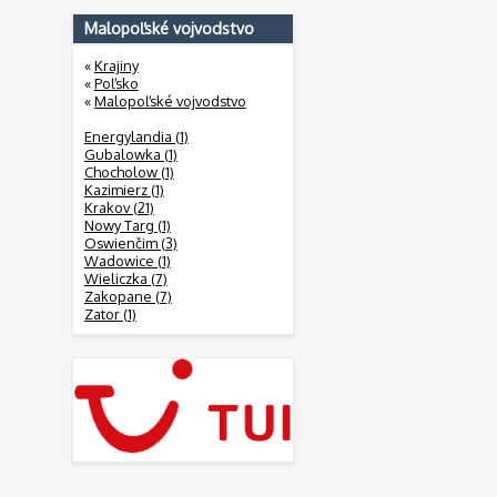
Malopoľské vojvodstvo
«
Krajiny
«
Poľsko
«
Malopoľské vojvodstvo
Energylandia (1)
Gubalowka (1)
Chocholow (1)
Kazimierz (1)
Krakov (21)
Nowy Targ (1)
Oswienčim (3)
Wadowice (1)
Wieliczka (7)
Zakopane (7)
Zator (1)