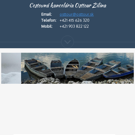
Cestovná kancelária Osttour Žilina
Email:
osttour@osttour.sk
Telefon:
+421 415 626 320
Mobil:
+421 903 822 122