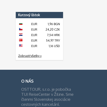
Kurzový lístok
EUR
1,96 BGN
EUR
24,20 CZK
EUR
7,54 HRK
EUR
54,97 TRY
EUR
1,16 USD
Zobraziť všetky »
O NÁS
OSTTOUR, s.r.o. je pobočka
TUI ReiseCenter v Žiline. Sme
členmi Slovenskej asociácie
cestovných kancelárií.