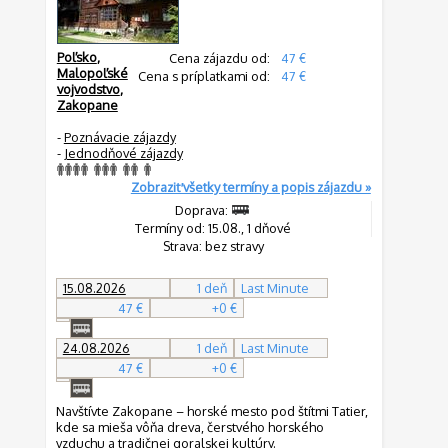
Poľsko
,
Cena zájazdu od:
47 €
Malopoľské
Cena s príplatkami od:
47 €
vojvodstvo
,
Zakopane
-
Poznávacie zájazdy
-
Jednodňové zájazdy
Zobraziť všetky termíny a popis zájazdu »
Doprava:
Termíny od: 15.08., 1 dňové
Strava: bez stravy
15.08.2026
1 deň
Last Minute
47 €
+0 €
24.08.2026
1 deň
Last Minute
47 €
+0 €
Navštívte Zakopane – horské mesto pod štítmi Tatier,
kde sa mieša vôňa dreva, čerstvého horského
vzduchu a tradičnej goralskej kultúry.