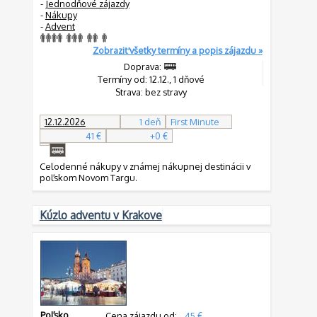
-
Jednodňové zájazdy
-
Nákupy
-
Advent
Zobraziť všetky termíny a popis zájazdu »
Doprava:
Termíny od: 12.12., 1 dňové
Strava: bez stravy
12.12.2026
1 deň
First Minute
41 €
+0 €
Celodenné nákupy v známej nákupnej destinácii v
poľskom Novom Targu.
Kúzlo adventu v Krakove
Poľsko
,
Cena zájazdu od:
45 €