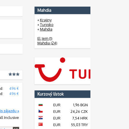
Mahdia
«
Krajiny
«
Tunisko
«
Mahdia
El Jem (1)
Mahdia (24)
d:
496 €
d:
496 €
Kurzový lístok
EUR
1,96 BGN
is zájazdu »
EUR
24,26 CZK
all Inclusive
EUR
7,54 HRK
EUR
55,03 TRY