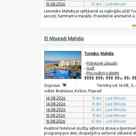
15.08.2026
12 dní
Last Minute
Letovisko Mahdia je vyhlásené za najkrajšiu pláž Tu
jacuzzi, hammam a masáže. Pravidelné animačné a
El Mouradi Mahdia
Tunisko
,
Mahdia
-
Pobytové zájazdy
-
Golf
-
Pre rodiny s deťmi
Doprava:
Termíny od: 14.08., 5, 4, 
odlet: Bratislava, Košice, Poprad
14.08.2026
8 dní
Last Minute
14.08.2026
8 dní
Last Minute
14.08.2026
12 dní
Last Minute
15.08.2026
9 dní
Last Minute
15.08.2026
12 dní
Last Minute
Kvalitné hotelové služby, výborná strava a športové
programy pre deti, dospelých a večerné zábavné sho