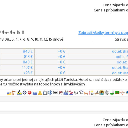
Cena zájazdu o
Cena s príplatkami 
Zobraziť všetky termíny a pop
.08., 5, 4, 7, 6, 8, 9, 10, 11, 12, 15 dňové
Strava: 
840 €
+0 €
odlet: Bra
818 €
+0 €
odlet:
840 €
+0 €
odlet:
1 107 €
+0 €
odlet: Bra
798 €
+0 €
odlet: Bra
 priamo pri jednej z najkrajších pláží Tuniska. Hotel sa nachádza neďaleko 
ti je tu možnosť vyžitia na tobogánoch a šmykľavkách.
Cena zájazdu o
Cena s príplatkami 