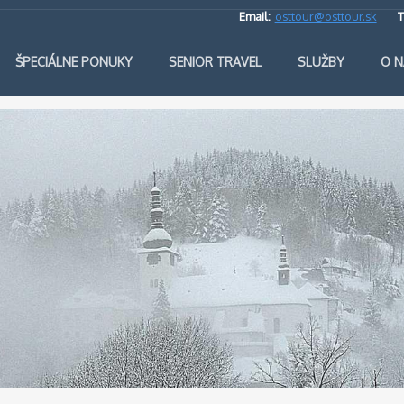
Email:
osttour@osttour.sk
T
ŠPECIÁLNE PONUKY
SENIOR TRAVEL
SLUŽBY
O N