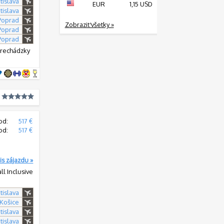
tislava
EUR
1,15 USD
tislava
 Poprad
Zobraziť všetky »
 Poprad
 Poprad
prechádzky
od:
517 €
od:
517 €
is zájazdu »
all Inclusive
tislava
 Košice
tislava
tislava