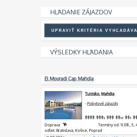
HĽADANIE ZÁJAZDOV
VÝSLEDKY HĽADANIA
El Mouradi Cap Mahdia
Tunisko
,
Mahdia
-
Pobytové zájazdy
Doprava:
Termíny od: 11.08., 5, 4, 
odlet: Bratislava, Košice, Poprad