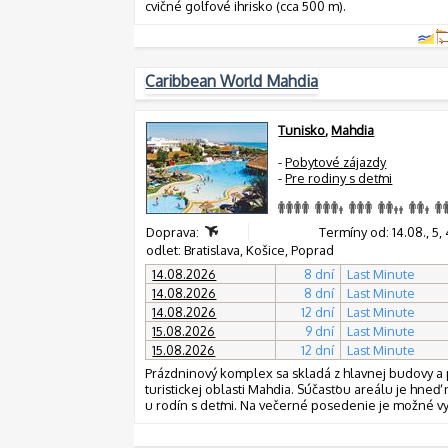
cvičné golfové ihrisko (cca 500 m).
Caribbean World Mahdia
Tunisko
,
Mahdia
-
Pobytové zájazdy
-
Pre rodiny s deťmi
Doprava:
Termíny od: 14.08., 5, 4, 
odlet: Bratislava, Košice, Poprad
14.08.2026
8 dní
Last Minute
14.08.2026
8 dní
Last Minute
14.08.2026
12 dní
Last Minute
15.08.2026
9 dní
Last Minute
15.08.2026
12 dní
Last Minute
Prázdninový komplex sa skladá z hlavnej budovy a pi
turistickej oblasti Mahdia. Súčasťou areálu je hneď
u rodín s deťmi. Na večerné posedenie je možné vyu