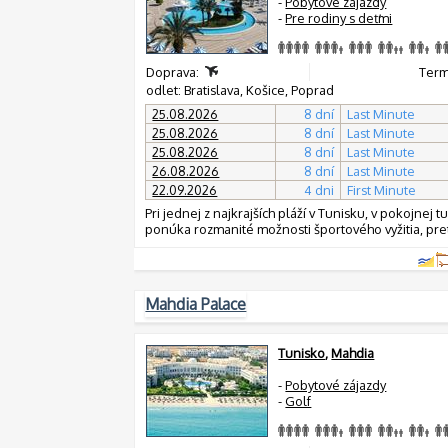
-
Pobytové zájazdy
-
Pre rodiny s deťmi
Doprava:
Termí
odlet: Bratislava, Košice, Poprad
25.08.2026
8 dní
Last Minute
25.08.2026
8 dní
Last Minute
25.08.2026
8 dní
Last Minute
26.08.2026
8 dní
Last Minute
22.09.2026
4 dni
First Minute
Pri jednej z najkrajších pláží v Tunisku, v pokojne
ponúka rozmanité možnosti športového vyžitia, pret
Mahdia Palace
Tunisko
,
Mahdia
-
Pobytové zájazdy
-
Golf