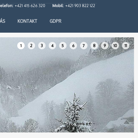
elefon:
+421 415 626 320
Mobil:
+421 903 822 122
ÁS
KONTAKT
GDPR
1
2
3
4
5
6
7
8
9
10
11