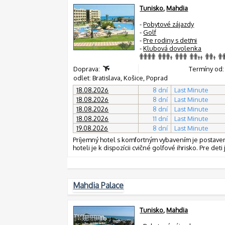
Tunisko
,
Mahdia
-
Pobytové zájazdy
-
Golf
-
Pre rodiny s deťmi
-
Klubová dovolenka
Doprava:
Termíny od: 18
odlet: Bratislava, Košice, Poprad
18.08.2026
8 dní
Last Minute
18.08.2026
8 dní
Last Minute
18.08.2026
8 dní
Last Minute
18.08.2026
11 dní
Last Minute
19.08.2026
8 dní
Last Minute
Príjemný hotel s komfortným vybavením je postavený
hoteli je k dispozícii cvičné golfové ihrisko. Pre de
Mahdia Palace
Tunisko
,
Mahdia