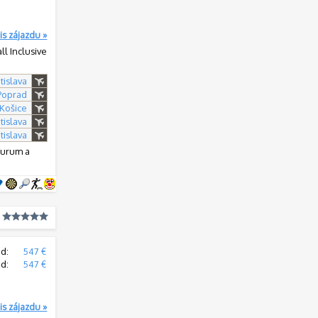
is zájazdu »
all Inclusive
tislava
 Poprad
 Košice
tislava
tislava
nturum a
d:
547 €
od:
547 €
is zájazdu »