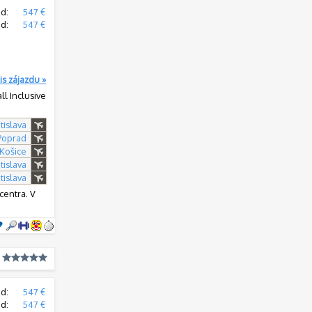
d:
547 €
od:
547 €
is zájazdu »
all Inclusive
tislava
 Poprad
 Košice
tislava
tislava
centra. V
d:
547 €
od:
547 €