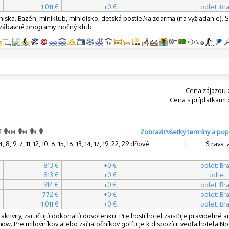
1 011 €
+0 €
odlet: Bra
niska. Bazén, miniklub, minidisko, detská postieľka zdarma (na vyžiadanie). 
 zábavné programy, nočný klub.
Cena zájazdu 
Cena s príplatkami 
Zobraziť všetky termíny a pop
8, 9, 7, 11, 12, 10, 6, 15, 16, 13, 14, 17, 19, 22, 29 dňové
Strava: 
813 €
+0 €
odlet: Bra
813 €
+0 €
odlet:
914 €
+0 €
odlet: Bra
772 €
+0 €
odlet: Bra
1 011 €
+0 €
odlet: Bra
 aktivity, zaručujú dokonalú dovolenku. Pre hostí hotel zaisťuje pravidelné
w. Pre milovníkov alebo začiatočníkov golfu je k dispozícii vedľa hotela N