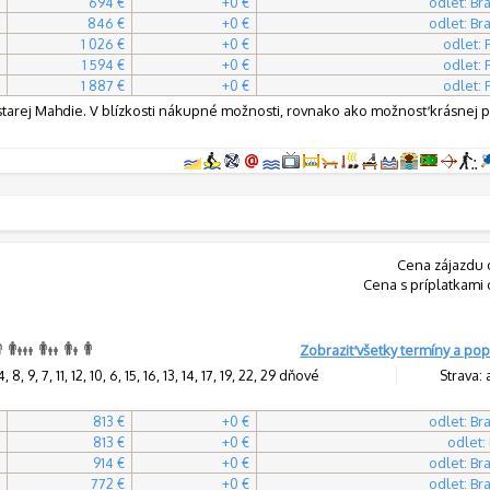
694 €
+0 €
odlet: Bra
846 €
+0 €
odlet: Bra
1 026 €
+0 €
odlet:
1 594 €
+0 €
odlet:
1 887 €
+0 €
odlet:
 starej Mahdie. V blízkosti nákupné možnosti, rovnako ako možnosť krásnej 
Cena zájazdu 
Cena s príplatkami 
Zobraziť všetky termíny a pop
8, 9, 7, 11, 12, 10, 6, 15, 16, 13, 14, 17, 19, 22, 29 dňové
Strava: 
813 €
+0 €
odlet: Bra
813 €
+0 €
odlet:
914 €
+0 €
odlet: Bra
772 €
+0 €
odlet: Bra