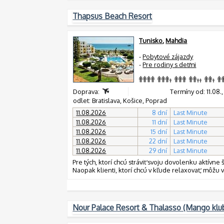
Thapsus Beach Resort
Tunisko
,
Mahdia
-
Pobytové zájazdy
-
Pre rodiny s deťmi
Doprava:
Termíny od: 11.08., 8,
odlet: Bratislava, Košice, Poprad
11.08.2026
8 dní
Last Minute
11.08.2026
11 dní
Last Minute
11.08.2026
15 dní
Last Minute
11.08.2026
22 dní
Last Minute
11.08.2026
29 dní
Last Minute
Pre tých, ktorí chcú stráviť svoju dovolenku aktívne
Naopak klienti, ktorí chcú v kľude relaxovať, môžu
Nour Palace Resort & Thalasso (Mango klu