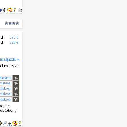
od:
523 €
od:
523 €
is zájazdu »
all Inclusive
 Košice
tislava
tislava
tislava
tislava
kojnej
i obľúbený