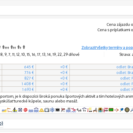
Cena zájazdu o
Cena s príplatkami 
Zobraziť všetky termíny a pop
 9, 7, 11, 12, 10, 15, 16, 17, 13, 14, 19, 22, 29 dňové
Strava: 
645 €
+0 €
odlet: Bra
776 €
+0 €
odlet: Bra
827 €
+0 €
odlet:
1 408 €
+0 €
odlet:
1 693 €
+0 €
odlet:
 športom, je k dispozícii široká ponuka športových aktivít a tím hotelových ani
 vyskúšať turecké kúpele, saunu alebo masáž.
b)