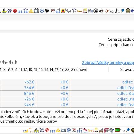
Cena zájazdu 
Cena s príplatkami 
Zobraziť všetky termíny a pop
8, 9, 7, 6, 11, 12, 10, 15, 16, 13, 14, 17, 19, 22, 29 dňové
Strava: 
762 €
+0 €
odlet:
764 €
+0 €
odlet: Bra
846 €
+0 €
odlet: Bra
726 €
+0 €
odlet: Bra
946 €
+0 €
odlet: Bra
atich vedľajších budov. Hotel leží priamo pri krásnej piesočnatej pláži, v po
 niekoľko šmykľaviek a tobogánu pre deti i dospelých. Aj preto je hotel veľm
žiť niekoľko reštaurácií a barov.