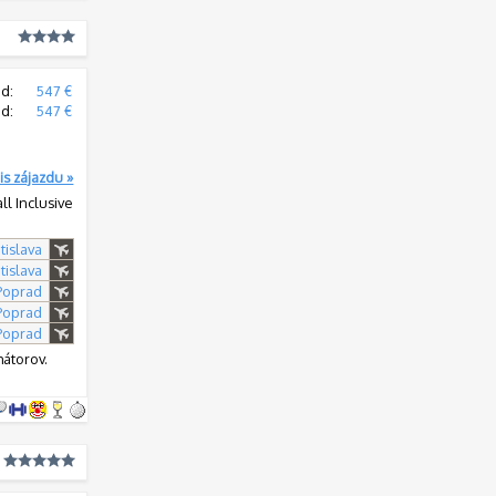
d:
547 €
od:
547 €
is zájazdu »
all Inclusive
tislava
tislava
 Poprad
 Poprad
 Poprad
mátorov.