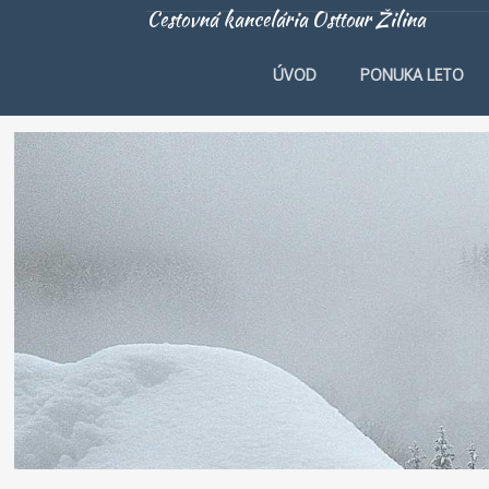
Cestovná kancelária Osttour Žilina
ÚVOD
PONUKA LETO