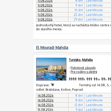
11.08.2026
8 dní
Last Minute
11.08.2026
11 dní
Last Minute
11.08.2026
15 dní
Last Minute
11.08.2026
22 dní
Last Minute
11.08.2026
29 dní
Last Minute
Jednoduchý hotel, ktorý sa nachádza blízko centra
do starého mesta.
El Mouradi Mahdia
Tunisko
,
Mahdia
-
Pobytové zájazdy
-
Pre rodiny s deťmi
Doprava:
Termíny od: 14.08., 5, 4, 
odlet: Bratislava, Košice, Poprad
14.08.2026
8 dní
Last Minute
14.08.2026
8 dní
Last Minute
14.08.2026
12 dní
Last Minute
15.08.2026
9 dní
Last Minute