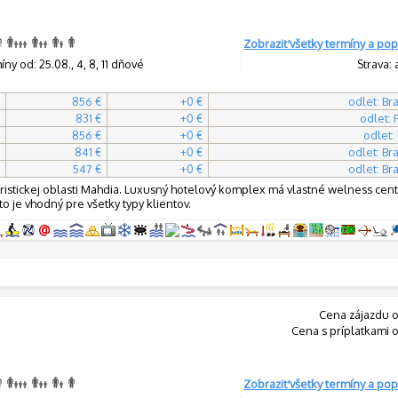
Zobraziť všetky termíny a pop
ny od: 25.08., 4, 8, 11 dňové
Strava: 
856 €
+0 €
odlet: Bra
831 €
+0 €
odlet:
856 €
+0 €
odlet:
841 €
+0 €
odlet: Bra
547 €
+0 €
odlet: Bra
j turistickej oblasti Mahdia. Luxusný hotelový komplex má vlastné welness ce
o je vhodný pre všetky typy klientov.
Cena zájazdu o
Cena s príplatkami 
Zobraziť všetky termíny a pop