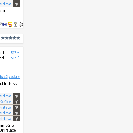
tislava
Sauna,
od:
517 €
od:
517 €
is zájazdu »
all Inclusive
tislava
 Košice
tislava
tislava
tislava
 animačné
our Palace