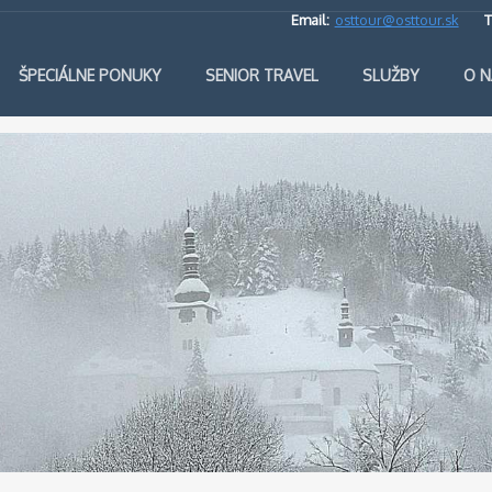
Email:
osttour@osttour.sk
T
ŠPECIÁLNE PONUKY
SENIOR TRAVEL
SLUŽBY
O N