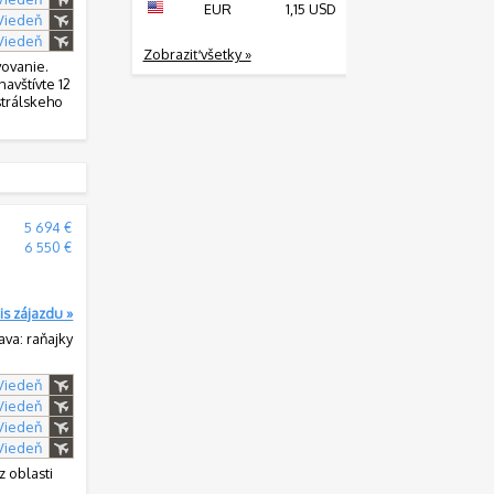
EUR
1,15 USD
 Viedeň
 Viedeň
Zobraziť všetky »
vovanie.
avštívte 12
strálskeho
:
5 694 €
:
6 550 €
is zájazdu »
ava: raňajky
 Viedeň
 Viedeň
 Viedeň
 Viedeň
 oblasti