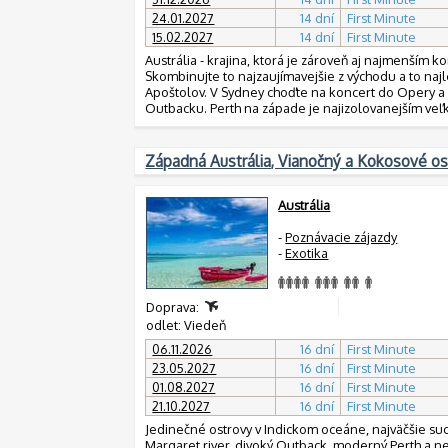
24.01.2027
14 dní
First Minute
15.02.2027
14 dní
First Minute
Austrália - krajina, ktorá je zároveň aj najmenším
Skombinujte to najzaujímavejšie z východu a to naj
Apoštolov. V Sydney choďte na koncert do Opery a na
Outbacku. Perth na západe je najizolovanejším veľ
Západná Austrália, Vianočný a Kokosové os
Austrália
-
Poznávacie zájazdy
-
Exotika
Doprava:
odlet: Viedeň
06.11.2026
16 dní
First Minute
23.05.2027
16 dní
First Minute
01.08.2027
16 dní
First Minute
21.10.2027
16 dní
First Minute
Jedinečné ostrovy v Indickom oceáne, najväčšie su
Margaret river, divoký Outback, moderný Perth a n