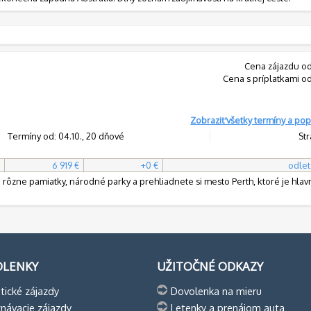
Cena zájazdu od
Cena s príplatkami od
Zobraziť všetky termíny a pop
Termíny od: 04.10., 20 dňové
Str
6 919 €
+0 €
odlet
e rôzne pamiatky, národné parky a prehliadnete si mesto Perth, ktoré je hla
OLENKY
UŽITOČNÉ ODKAZY
tické zájazdy
Dovolenka na mieru
návacie zájazdy
Letenky a prenájom auta