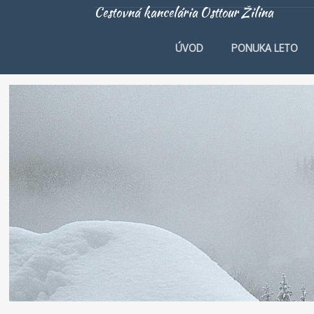
Cestovná kancelária Osttour Žilina
ÚVOD
PONUKA LETO