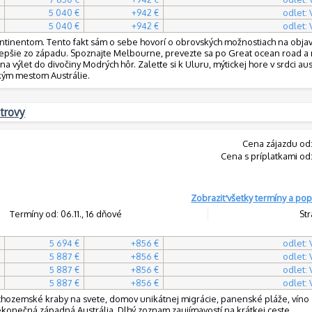
5 040 €
+942 €
odlet:
5 040 €
+942 €
odlet:
 kontinentom. Tento fakt sám o sebe hovorí o obrovských možnostiach na obja
lepšie zo západu. Spoznajte Melbourne, prevezte sa po Great ocean road a n
 výlet do divočiny Modrých hôr. Zaleťte si k Uluru, mýtickej hore v srdci au
kým mestom Austrálie.
trovy
Cena zájazdu od
Cena s príplatkami od
Zobraziť všetky termíny a pop
Termíny od: 06.11., 16 dňové
Str
5 694 €
+856 €
odlet:
5 887 €
+856 €
odlet:
5 887 €
+856 €
odlet:
5 887 €
+856 €
odlet:
chozemské kraby na svete, domov unikátnej migrácie, panenské pláže, víno z
ekonečná západná Austrália. Dlhý zoznam zaujímavostí na krátkej ceste.