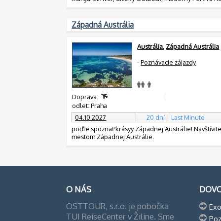
Západná Austrália
Austrália
,
Západná Austrália
-
Poznávacie zájazdy
Doprava:
odlet: Praha
04.10.2027
20 dní
Last Minute
poďte spoznať krásyy Západnej Austrálie! Navštívit
mestom Západnej Austrálie.
O NÁS
DOV
OSTTOUR, s.r.o. je pobočka
Exo
TUI ReiseCenter v Žiline. Sme
Poz