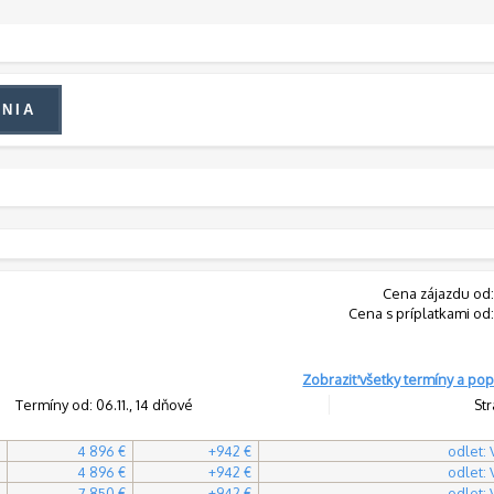
Cena zájazdu od
Cena s príplatkami od
Zobraziť všetky termíny a pop
Termíny od: 06.11., 14 dňové
Str
4 896 €
+942 €
odlet:
4 896 €
+942 €
odlet:
7 850 €
+942 €
odlet: