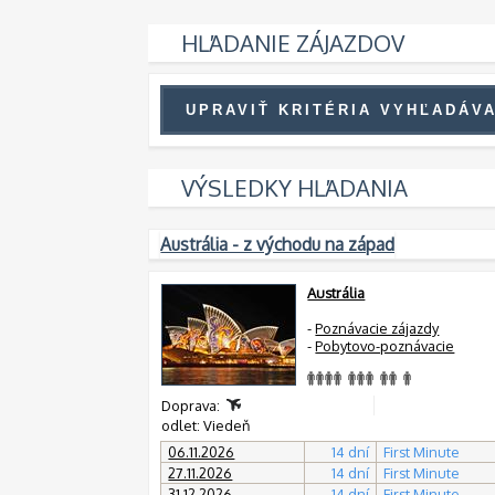
HĽADANIE ZÁJAZDOV
VÝSLEDKY HĽADANIA
Austrália - z východu na západ
Austrália
-
Poznávacie zájazdy
-
Pobytovo-poznávacie
Doprava:
odlet: Viedeň
06.11.2026
14 dní
First Minute
27.11.2026
14 dní
First Minute
31.12.2026
14 dní
First Minute