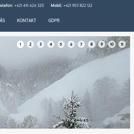
elefon:
+421 415 626 320
Mobil:
+421 903 822 122
ÁS
KONTAKT
GDPR
1
2
3
4
5
6
7
8
9
10
11