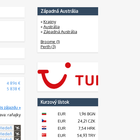
Západná Austrália
«
Krajiny
«
Austrália
«
Západná Austrália
Broome (1)
Perth (3)
:
4 896 €
:
5 838 €
Kurzový lístok
is zájazdu »
EUR
1,96 BGN
ava: raňajky
EUR
24,21 CZK
 Viedeň
EUR
7,54 HRK
 Viedeň
EUR
54,93 TRY
 Viedeň