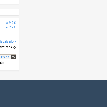
:
6 919 €
:
6 919 €
is zájazdu »
ava: raňajky
: Praha
vným