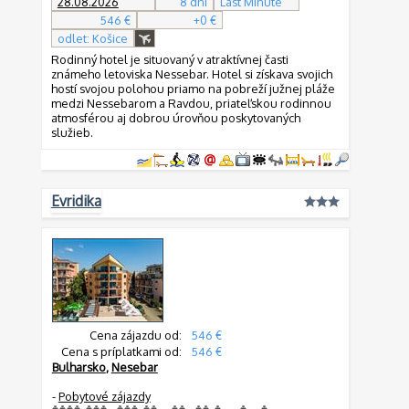
28.08.2026
8 dní
Last Minute
546 €
+0 €
odlet: Košice
Rodinný hotel je situovaný v atraktívnej časti
známeho letoviska Nessebar. Hotel si získava svojich
hostí svojou polohou priamo na pobreží južnej pláže
medzi Nessebarom a Ravdou, priateľskou rodinnou
atmosférou aj dobrou úrovňou poskytovaných
služieb.
Evridika
Cena zájazdu od:
546 €
Cena s príplatkami od:
546 €
Bulharsko
,
Nesebar
-
Pobytové zájazdy