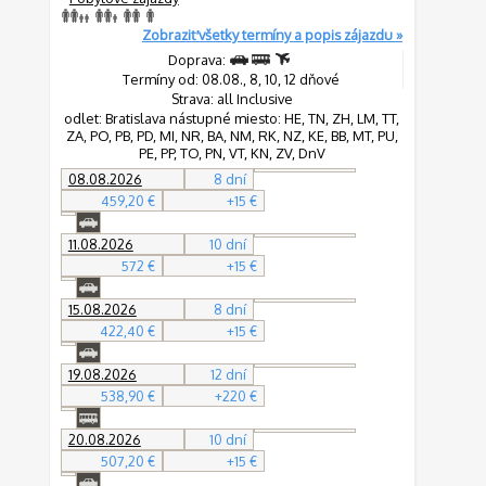
Zobraziť všetky termíny a popis zájazdu »
Doprava:
Termíny od: 08.08., 8, 10, 12 dňové
Strava: all Inclusive
odlet: Bratislava nástupné miesto: HE, TN, ZH, LM, TT,
ZA, PO, PB, PD, MI, NR, BA, NM, RK, NZ, KE, BB, MT, PU,
PE, PP, TO, PN, VT, KN, ZV, DnV
08.08.2026
8 dní
459,20 €
+15 €
11.08.2026
10 dní
572 €
+15 €
15.08.2026
8 dní
422,40 €
+15 €
19.08.2026
12 dní
538,90 €
+220 €
20.08.2026
10 dní
507,20 €
+15 €