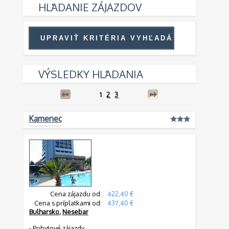
HĽADANIE ZÁJAZDOV
VÝSLEDKY HĽADANIA
1
2
3
Kamenec
Cena zájazdu od:
422,40 €
Cena s príplatkami od:
437,40 €
Bulharsko
,
Nesebar
-
Pobytové zájazdy