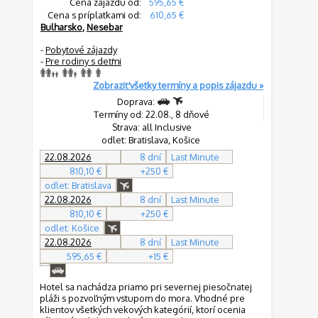
Cena zájazdu od:
595,65 €
Cena s príplatkami od:
610,65 €
Bulharsko
,
Nesebar
-
Pobytové zájazdy
-
Pre rodiny s deťmi
Zobraziť všetky termíny a popis zájazdu »
Doprava:
Termíny od: 22.08., 8 dňové
Strava: all Inclusive
odlet: Bratislava, Košice
22.08.2026
8 dní
Last Minute
810,10 €
+250 €
odlet: Bratislava
22.08.2026
8 dní
Last Minute
810,10 €
+250 €
odlet: Košice
22.08.2026
8 dní
Last Minute
595,65 €
+15 €
Hotel sa nachádza priamo pri severnej piesočnatej
pláži s pozvoľným vstupom do mora. Vhodné pre
klientov všetkých vekových kategórií, ktorí ocenia