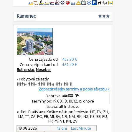
Kamenec
Cena zájazdu od:
452,20 €
Cena s príplatkami od:
467,20 €
Bulharsko
,
Nesebar
-
Pobytové zájazdy
Zobraziť všetky termíny a popis zájazdu »
Doprava:
Termíny od: 19.08., 8, 10, 12, 15 dňové
Strava: all Inclusive
odlet: Bratislava, Košice nástupné miesto: HE, TN, ZH,
LM, TT, ZA, PO, PB, MI, BA, NR, NM, RK, NZ, KE, BB, PU,
PP, PN, VT, KN, ZV
19.08.2026
12 dní
Last Minute