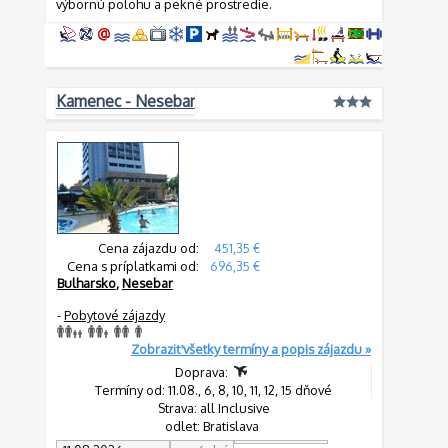
výbornú polohu a pekné prostredie.
Kamenec - Nesebar
Cena zájazdu od:
451,35 €
Cena s príplatkami od:
696,35 €
Bulharsko
,
Nesebar
-
Pobytové zájazdy
Zobraziť všetky termíny a popis zájazdu »
Doprava:
Termíny od: 11.08., 6, 8, 10, 11, 12, 15 dňové
Strava: all Inclusive
odlet: Bratislava