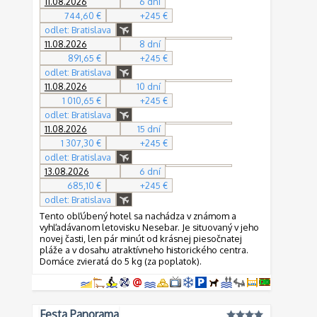
11.08.2026
6 dní
744,60 €
+245 €
odlet: Bratislava
11.08.2026
8 dní
891,65 €
+245 €
odlet: Bratislava
11.08.2026
10 dní
1 010,65 €
+245 €
odlet: Bratislava
11.08.2026
15 dní
1 307,30 €
+245 €
odlet: Bratislava
13.08.2026
6 dní
685,10 €
+245 €
odlet: Bratislava
Tento obľúbený hotel sa nachádza v známom a
vyhľadávanom letovisku Nesebar. Je situovaný v jeho
novej časti, len pár minút od krásnej piesočnatej
pláže a v dosahu atraktívneho historického centra.
Domáce zvieratá do 5 kg (za poplatok).
Festa Panorama