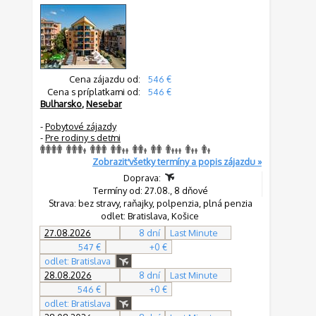
Cena zájazdu od:
546 €
Cena s príplatkami od:
546 €
Bulharsko
,
Nesebar
-
Pobytové zájazdy
-
Pre rodiny s deťmi
Zobraziť všetky termíny a popis zájazdu »
Doprava:
Termíny od: 27.08., 8 dňové
Strava: bez stravy, raňajky, polpenzia, plná penzia
odlet: Bratislava, Košice
27.08.2026
8 dní
Last Minute
547 €
+0 €
odlet: Bratislava
28.08.2026
8 dní
Last Minute
546 €
+0 €
odlet: Bratislava