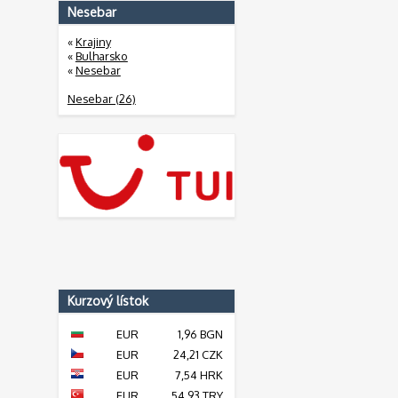
Nesebar
«
Krajiny
«
Bulharsko
«
Nesebar
Nesebar (26)
Kurzový lístok
EUR
1,96 BGN
EUR
24,21 CZK
EUR
7,54 HRK
EUR
54,93 TRY