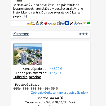
Je situovaný v jeho novej časti, len pár minút od
krásnej piesočnatej pláže a v dosahu atraktívneho
historického centra. Domáce zvieratá do 5 kg (za
poplatok).
Kamenec
Cena zájazdu od:
452,20 €
Cena s príplatkami od:
467,20 €
Bulharsko
,
Nesebar
-
Pobytové zájazdy
Zobraziť všetky termíny a popis zájazdu »
Doprava:
Termíny od: 19.08., 8, 10, 12, 15 dňové