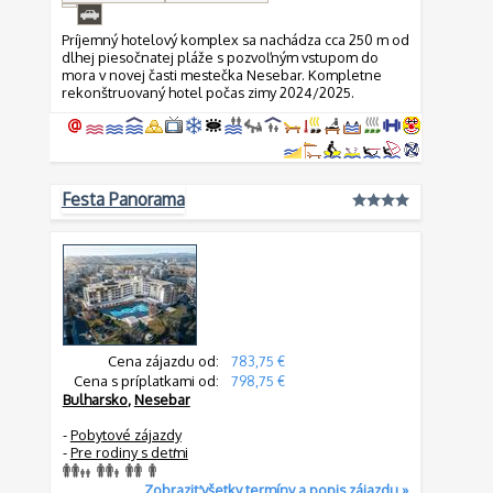
Príjemný hotelový komplex sa nachádza cca 250 m od
dlhej piesočnatej pláže s pozvoľným vstupom do
mora v novej časti mestečka Nesebar. Kompletne
rekonštruovaný hotel počas zimy 2024/2025.
Festa Panorama
Cena zájazdu od:
783,75 €
Cena s príplatkami od:
798,75 €
Bulharsko
,
Nesebar
-
Pobytové zájazdy
-
Pre rodiny s deťmi
Zobraziť všetky termíny a popis zájazdu »