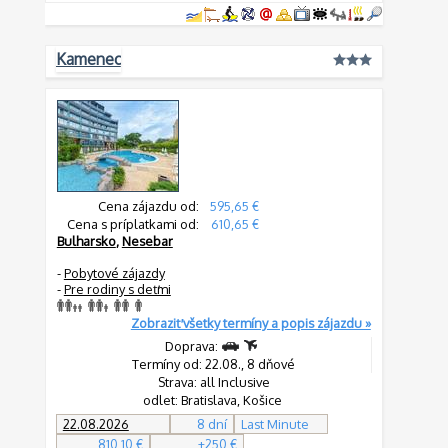
Kamenec
Cena zájazdu od:
595,65 €
Cena s príplatkami od:
610,65 €
Bulharsko
,
Nesebar
-
Pobytové zájazdy
-
Pre rodiny s deťmi
Zobraziť všetky termíny a popis zájazdu »
Doprava:
Termíny od: 22.08., 8 dňové
Strava: all Inclusive
odlet: Bratislava, Košice
22.08.2026
8 dní
Last Minute
810,10 €
+250 €