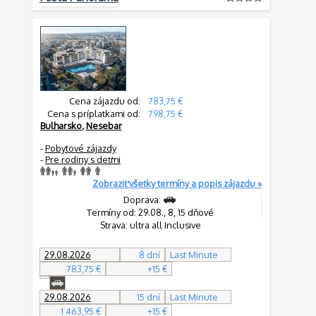
Cena zájazdu od:
783,75 €
Cena s príplatkami od:
798,75 €
Bulharsko
,
Nesebar
-
Pobytové zájazdy
-
Pre rodiny s deťmi
Zobraziť všetky termíny a popis zájazdu »
Doprava:
Termíny od: 29.08., 8, 15 dňové
Strava: ultra all Inclusive
29.08.2026
8 dní
Last Minute
783,75 €
+15 €
29.08.2026
15 dní
Last Minute
1 463,95 €
+15 €