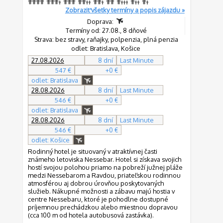
Zobraziť všetky termíny a popis zájazdu »
Doprava:
Termíny od: 27.08., 8 dňové
Strava: bez stravy, raňajky, polpenzia, plná penzia
odlet: Bratislava, Košice
27.08.2026
8 dní
Last Minute
547 €
+0 €
odlet: Bratislava
28.08.2026
8 dní
Last Minute
546 €
+0 €
odlet: Bratislava
28.08.2026
8 dní
Last Minute
546 €
+0 €
odlet: Košice
Rodinný hotel je situovaný v atraktívnej časti
známeho letoviska Nessebar. Hotel si získava svojich
hostí svojou polohou priamo na pobreží južnej pláže
medzi Nessebarom a Ravdou, priateľskou rodinnou
atmosférou aj dobrou úrovňou poskytovaných
služieb. Nákupné možnosti a zábavu majú hostia v
centre Nessebaru, ktoré je pohodlne dostupné
príjemnou prechádzkou alebo miestnou dopravou
(cca 100 m od hotela autobusová zastávka).