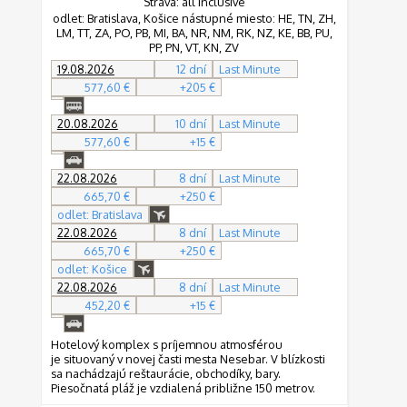
Strava: all Inclusive
odlet: Bratislava, Košice nástupné miesto: HE, TN, ZH,
LM, TT, ZA, PO, PB, MI, BA, NR, NM, RK, NZ, KE, BB, PU,
PP, PN, VT, KN, ZV
19.08.2026
12 dní
Last Minute
577,60 €
+205 €
20.08.2026
10 dní
Last Minute
577,60 €
+15 €
22.08.2026
8 dní
Last Minute
665,70 €
+250 €
odlet: Bratislava
22.08.2026
8 dní
Last Minute
665,70 €
+250 €
odlet: Košice
22.08.2026
8 dní
Last Minute
452,20 €
+15 €
Hotelový komplex s príjemnou atmosférou
je situovaný v novej časti mesta Nesebar. V blízkosti
sa nachádzajú reštaurácie, obchodíky, bary.
Piesočnatá pláž je vzdialená približne 150 metrov.