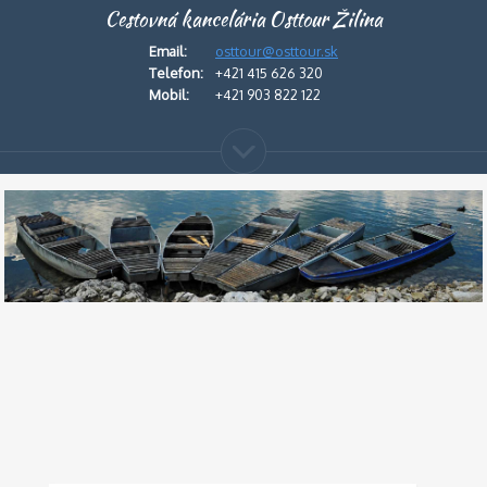
Cestovná kancelária Osttour Žilina
Email:
osttour@osttour.sk
Telefon:
+421 415 626 320
Mobil:
+421 903 822 122