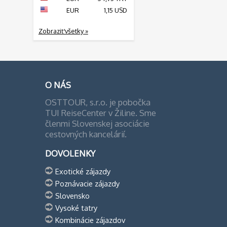
EUR
1,15 USD
Zobraziť všetky »
O NÁS
OSTTOUR, s.r.o. je pobočka
TUI ReiseCenter v Žiline. Sme
členmi Slovenskej asociácie
cestovných kancelárií.
DOVOLENKY
Exotické zájazdy
Poznávacie zájazdy
Slovensko
Vysoké tatry
Kombinácie zájazdov