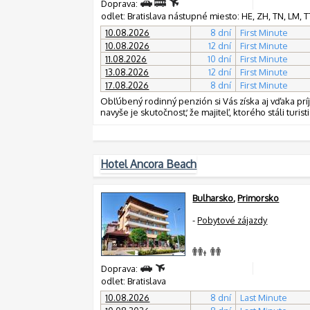
Doprava:
odlet: Bratislava nástupné miesto: HE, ZH, TN, LM, TT,
10.08.2026
8 dní
First Minute
10.08.2026
12 dní
First Minute
11.08.2026
10 dní
First Minute
13.08.2026
12 dní
First Minute
17.08.2026
8 dní
First Minute
Obľúbený rodinný penzión si Vás získa aj vďaka pr
navyše je skutočnosť, že majiteľ, ktorého stáli tu
Hotel Ancora Beach
Bulharsko
,
Primorsko
-
Pobytové zájazdy
Doprava:
odlet: Bratislava
10.08.2026
8 dní
Last Minute