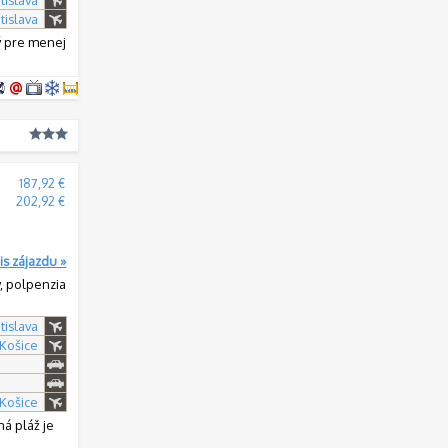
tislava
ý pre menej
187,92 €
202,92 €
is zájazdu »
y, polpenzia
tislava
 Košice
 Košice
á pláž je