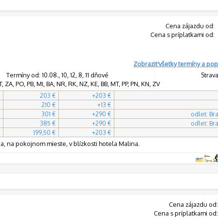
Cena zájazdu od:
Cena s príplatkami od:
Zobraziť všetky termíny a pop
Termíny od: 10.08., 10, 12, 8, 11 dňové
Strava
 ZA, PO, PB, MI, BA, NR, RK, NZ, KE, BB, MT, PP, PN, KN, ZV
203 €
+203 €
210 €
+13 €
301 €
+290 €
odlet: Bra
385 €
+290 €
odlet: Bra
199,50 €
+203 €
a, na pokojnom mieste, v blízkosti hotela Malina.
Cena zájazdu od
Cena s príplatkami od