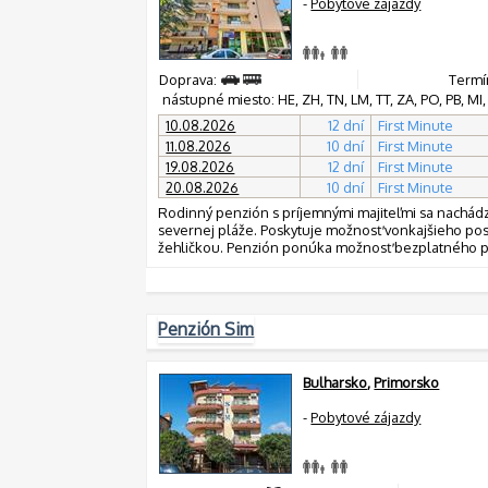
-
Pobytové zájazdy
Doprava:
Termín
nástupné miesto: HE, ZH, TN, LM, TT, ZA, PO, PB, MI, 
10.08.2026
12 dní
First Minute
11.08.2026
10 dní
First Minute
19.08.2026
12 dní
First Minute
20.08.2026
10 dní
First Minute
Rodinný penzión s príjemnými majiteľmi sa nachád
severnej pláže. Poskytuje možnosť vonkajšieho po
žehličkou. Penzión ponúka možnosť bezplatného p
Penzión Sim
Bulharsko
,
Primorsko
-
Pobytové zájazdy