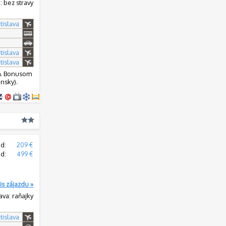
: bez stravy
tislava
tislava
tislava
om. Bonusom
nsky).
d:
209 €
od:
499 €
is zájazdu »
ava: raňajky
tislava