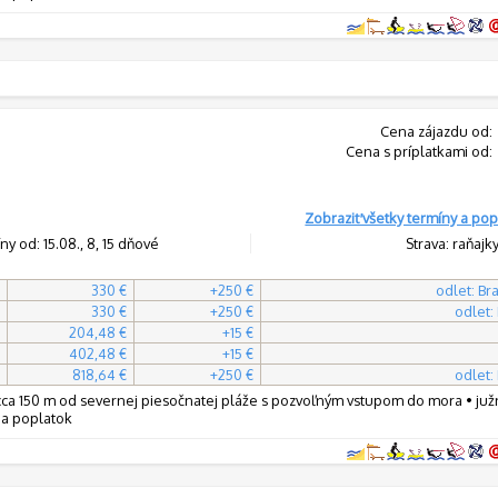
Cena zájazdu od:
Cena s príplatkami od:
Zobraziť všetky termíny a pop
ny od: 15.08., 8, 15 dňové
Strava: raňajk
330 €
+250 €
odlet: Bra
330 €
+250 €
odlet:
204,48 €
+15 €
402,48 €
+15 €
818,64 €
+250 €
odlet:
ca 150 m od severnej piesočnatej pláže s pozvoľným vstupom do mora • južn
 na poplatok