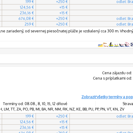
199 €
+250 €
odlet: Bra
124,56 €
+15 €
236,16 €
+15 €
676,08 €
+250 €
odlet: Bra
259 €
+250 €
odlet: Bra
ne zariadený, od severnej piesočnatej pláže je vzdialený cca 300 m. Vhodn
Cena zájazdu od:
Cena s príplatkami od:
Zobraziť všetky termíny a pop
Termíny od: 08.08., 8, 10, 15, 12 dňové
Strava
, LM, TT, ZA, PO, PB, MI, BA, NR, NM, RK, NZ, KE, BB, PU, PP, PN, VT, KN, ZV
199 €
+250 €
odlet: Bra
124,56 €
+15 €
236,16 €
+15 €
676,08 €
+250 €
odlet: Bra