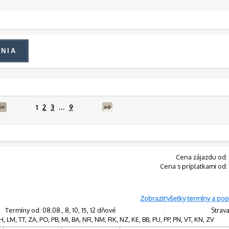
1
2
3
...
9
Cena zájazdu od:
Cena s príplatkami od:
Zobraziť všetky termíny a pop
Termíny od: 08.08., 8, 10, 15, 12 dňové
Strava
, LM, TT, ZA, PO, PB, MI, BA, NR, NM, RK, NZ, KE, BB, PU, PP, PN, VT, KN, ZV