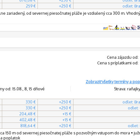
259 €
+250 €
odlet: Bra
ne zariadený, od severnej piesočnatej pláže je vzdialený cca 300 m. Vhodn
Cena zájazdu od:
Cena s príplatkami od:
Zobraziť všetky termíny a pop
ny od: 15.08., 8, 15 dňové
Strava: raňajk
330 €
+250 €
odlet: Bra
330 €
+250 €
odlet:
204,48 €
+15 €
402,48 €
+15 €
818,64 €
+250 €
odlet:
ca 150 m od severnej piesočnatej pláže s pozvoľným vstupom do mora • južn
 na poplatok