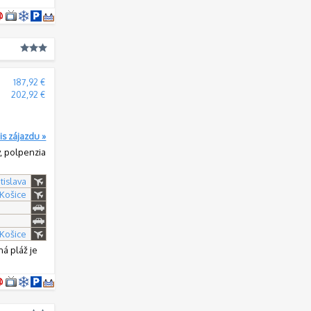
187,92 €
202,92 €
is zájazdu »
y, polpenzia
tislava
 Košice
 Košice
á pláž je