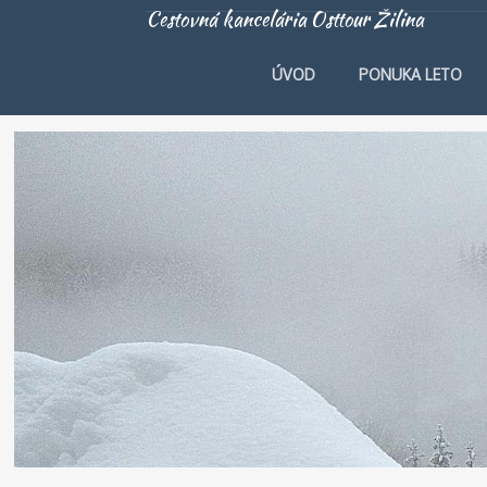
Cestovná kancelária Osttour Žilina
ÚVOD
PONUKA LETO