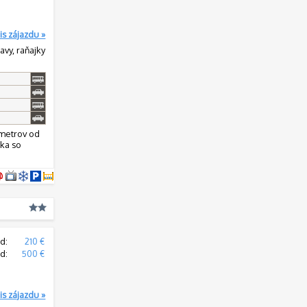
is zájazdu »
ravy, raňajky
 metrov od
ska so
d:
210 €
d:
500 €
is zájazdu »