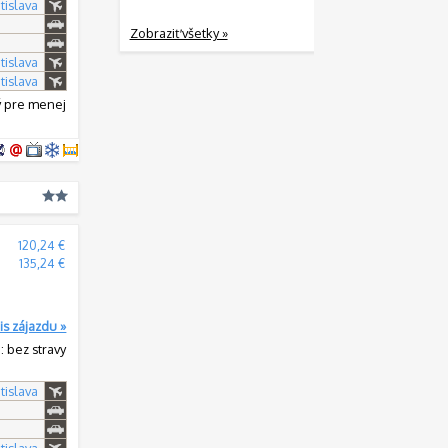
tislava
Zobraziť všetky »
tislava
tislava
ý pre menej
120,24 €
135,24 €
is zájazdu »
: bez stravy
tislava
tislava