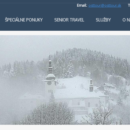
Email:
osttour@osttour.sk
T
ŠPECIÁLNE PONUKY
SENIOR TRAVEL
SLUŽBY
O N