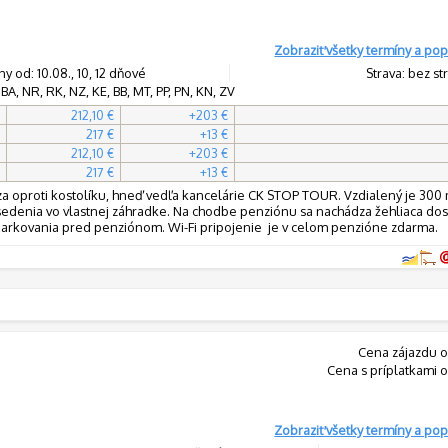
Zobraziť všetky termíny a pop
y od: 10.08., 10, 12 dňové
Strava: bez st
BA, NR, RK, NZ, KE, BB, MT, PP, PN, KN, ZV
212,10 €
+203 €
217 €
+13 €
212,10 €
+203 €
217 €
+13 €
za oproti kostolíku, hneď vedľa kancelárie CK STOP TOUR. Vzdialený je 300
sedenia vo vlastnej záhradke. Na chodbe penziónu sa nachádza žehliaca do
arkovania pred penziónom. Wi-Fi pripojenie je v celom penzióne zdarma.
Cena zájazdu o
Cena s príplatkami o
Zobraziť všetky termíny a pop