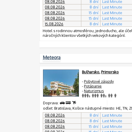
08.08.2026
8 dní
Last Minute
08.08.2026
8 dní
Last Minute
08.08.2026
15 dní
Last Minute
08.08.2026
15 dní
Last Minute
15.08.2026
8 dní
Last Minute
Hotel s rodinnou atmosférou, jednoducho, ale účel
náročných klientov všetkých vekových kategórií.
Meteora
Bulharsko
,
Primorsko
-
Pobytové zájazdy
-
Potápanie
-
Naturizmus
Doprava:
odlet: Bratislava, Košice nástupné miesto: HE, TN, ZH
08.08.2026
8 dní
Last Minute
08.08.2026
8 dní
Last Minute
08.08.2026
15 dní
Last Minute
08.08.2026
15 dní
Last Minute