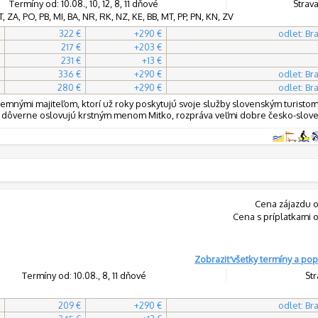
Termíny od: 10.08., 10, 12, 8, 11 dňové
Strava
 ZA, PO, PB, MI, BA, NR, RK, NZ, KE, BB, MT, PP, PN, KN, ZV
322 €
+290 €
odlet: Bra
217 €
+203 €
231 €
+13 €
336 €
+290 €
odlet: Bra
280 €
+290 €
odlet: Bra
íjemnými majiteľom, ktorí už roky poskytujú svoje služby slovenským turist
risti dôverne oslovujú krstným menom Mitko, rozpráva veľmi dobre česko-slove
Cena zájazdu o
Cena s príplatkami 
Zobraziť všetky termíny a pop
Termíny od: 10.08., 8, 11 dňové
Str
209 €
+290 €
odlet: Bra