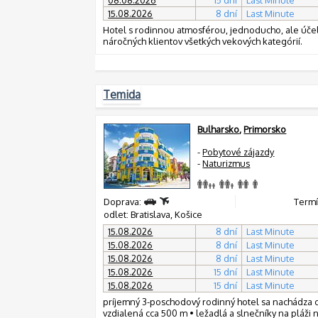
15.08.2026
8 dní
Last Minute
Hotel s rodinnou atmosférou, jednoducho, ale účel
náročných klientov všetkých vekových kategórií.
Temida
Bulharsko
,
Primorsko
-
Pobytové zájazdy
-
Naturizmus
Doprava:
Termí
odlet: Bratislava, Košice
15.08.2026
8 dní
Last Minute
15.08.2026
8 dní
Last Minute
15.08.2026
8 dní
Last Minute
15.08.2026
15 dní
Last Minute
15.08.2026
15 dní
Last Minute
príjemný 3-poschodový rodinný hotel sa nachádza c
vzdialená cca 500 m • ležadlá a slnečníky na pláži