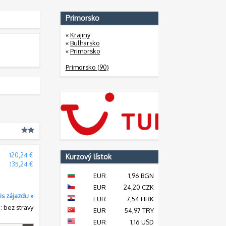
Primorsko
«
Krajiny
«
Bulharsko
«
Primorsko
Primorsko (90)
120,24 €
Kurzový lístok
135,24 €
EUR
1,96 BGN
EUR
24,20 CZK
is zájazdu »
EUR
7,54 HRK
: bez stravy
EUR
54,97 TRY
EUR
1,16 USD