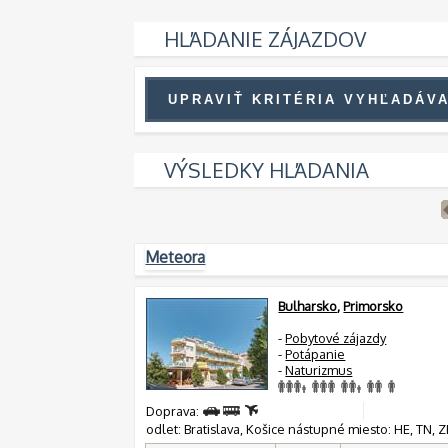
HĽADANIE ZÁJAZDOV
VÝSLEDKY HĽADANIA
Meteora
Bulharsko
,
Primorsko
-
Pobytové zájazdy
-
Potápanie
-
Naturizmus
Doprava:
odlet: Bratislava, Košice nástupné miesto: HE, TN, ZH