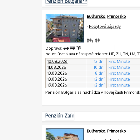
Penzión Bulgaria**
Bulharsko
,
Primorsko
-
Pobytové zájazdy
Doprava:
odlet: Bratislava nástupné miesto: HE, ZH, TN, LM, TT,
10.08.2026
12 dní
First Minute
11.08.2026
10 dní
First Minute
13.08.2026
8 dní
First Minute
13.08.2026
12 dní
First Minute
19.08.2026
12 dní
First Minute
Penzión Bulgaria sa nachádza v novej časti Primorsk
Penzión Zafir
Bulharsko
,
Primorsko