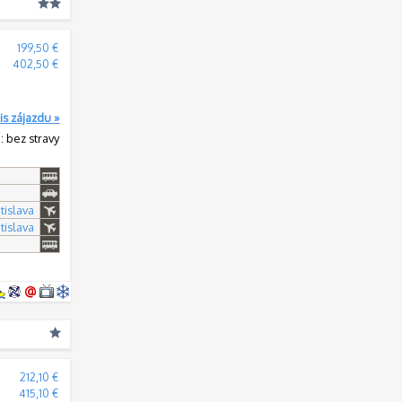
199,50 €
402,50 €
is zájazdu »
: bez stravy
tislava
tislava
:
212,10 €
:
415,10 €