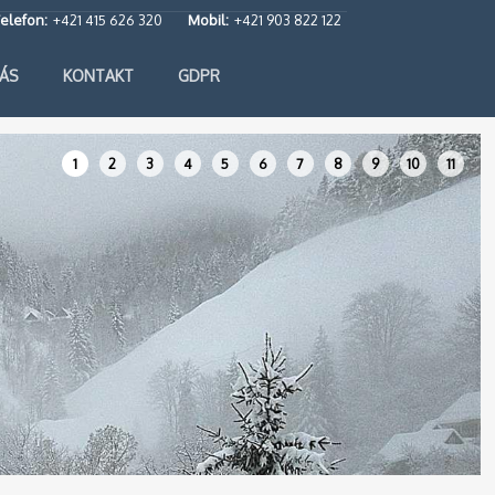
elefon:
+421 415 626 320
Mobil:
+421 903 822 122
ÁS
KONTAKT
GDPR
1
2
3
4
5
6
7
8
9
10
11