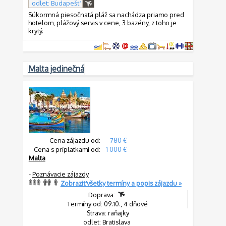
odlet: Budapešť
Súkormná piesočnatá pláž sa nachádza priamo pred
hotelom, plážový servis v cene, 3 bazény, z toho je
krytý.
Malta jedinečná
Cena zájazdu od:
780 €
Cena s príplatkami od:
1 000 €
Malta
-
Poznávacie zájazdy
Zobraziť všetky termíny a popis zájazdu »
Doprava:
Termíny od: 09.10., 4 dňové
Strava: raňajky
odlet: Bratislava