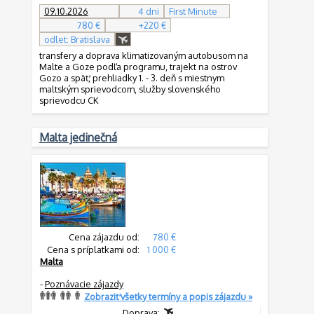
09.10.2026
4 dni
First Minute
780 €
+220 €
odlet: Bratislava
transfery a doprava klimatizovaným autobusom na
Malte a Goze podľa programu, trajekt na ostrov
Gozo a späť, prehliadky 1. - 3. deň s miestnym
maltským sprievodcom, služby slovenského
sprievodcu CK
Malta jedinečná
Cena zájazdu od:
780 €
Cena s príplatkami od:
1 000 €
Malta
-
Poznávacie zájazdy
Zobraziť všetky termíny a popis zájazdu »
Doprava: