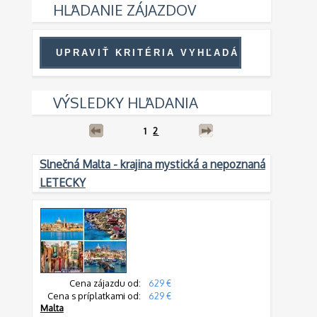
HĽADANIE ZÁJAZDOV
VÝSLEDKY HĽADANIA
1
2
Slnečná Malta - krajina mystická a nepoznaná
LETECKY
Cena zájazdu od:
629 €
Cena s príplatkami od:
629 €
Malta