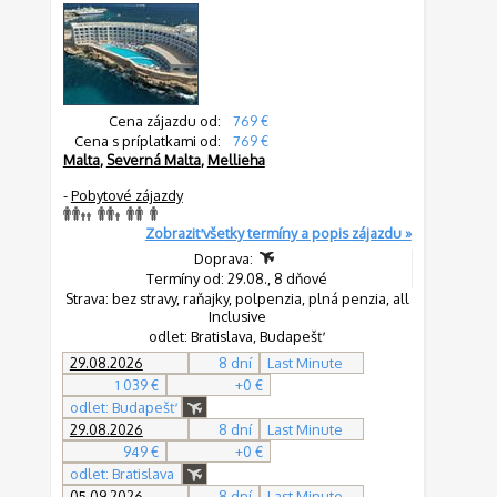
Cena zájazdu od:
769 €
Cena s príplatkami od:
769 €
Malta
,
Severná Malta
,
Mellieha
-
Pobytové zájazdy
Zobraziť všetky termíny a popis zájazdu »
Doprava:
Termíny od: 29.08., 8 dňové
Strava: bez stravy, raňajky, polpenzia, plná penzia, all
Inclusive
odlet: Bratislava, Budapešť
29.08.2026
8 dní
Last Minute
1 039 €
+0 €
odlet: Budapešť
29.08.2026
8 dní
Last Minute
949 €
+0 €
odlet: Bratislava
05.09.2026
8 dní
Last Minute