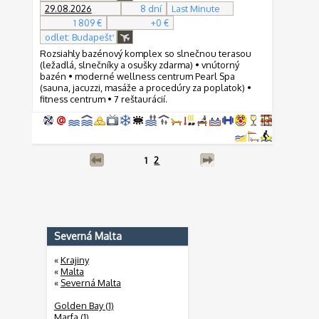
29.08.2026
8 dní
Last Minute
1 809 €
+0 €
odlet: Budapešť
Rozsiahly bazénový komplex so slnečnou terasou
(ležadlá, slnečníky a osušky zdarma) • vnútorný
bazén • moderné wellness centrum Pearl Spa
(sauna, jacuzzi, masáže a procedúry za poplatok) •
fitness centrum • 7 reštaurácií.
1
2
Severná Malta
«
Krajiny
«
Malta
«
Severná Malta
Golden Bay (1)
Marfa (1)