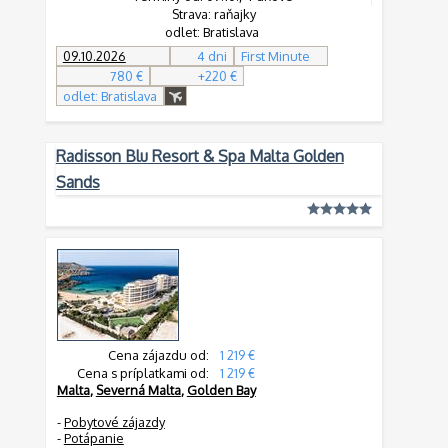
Strava: raňajky
odlet: Bratislava
09.10.2026
4 dni
First Minute
780 €
+220 €
odlet: Bratislava
Radisson Blu Resort & Spa Malta Golden
Sands
Cena zájazdu od:
1 219 €
Cena s príplatkami od:
1 219 €
Malta
,
Severná Malta
,
Golden Bay
-
Pobytové zájazdy
-
Potápanie