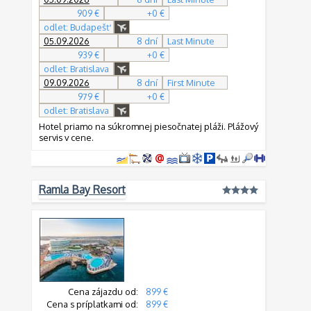
909 €
+0 €
odlet: Budapešť
05.09.2026
8 dní
Last Minute
939 €
+0 €
odlet: Bratislava
09.09.2026
8 dní
First Minute
979 €
+0 €
odlet: Bratislava
Hotel priamo na súkromnej piesočnatej pláži. Plážový
servis v cene.
Ramla Bay Resort
Cena zájazdu od:
899 €
Cena s príplatkami od:
899 €