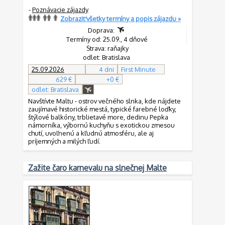
-
Poznávacie zájazdy
Zobraziť všetky termíny a popis zájazdu »
Doprava:
Termíny od: 25.09., 4 dňové
Strava: raňajky
odlet: Bratislava
25.09.2026
4 dni
First Minute
629 €
+0 €
odlet: Bratislava
Navštívte Maltu - ostrov večného slnka, kde nájdete
zaujímavé historické mestá, typické farebné loďky,
štýlové balkóny, trblietavé more, dedinu Pepka
námorníka, výbornú kuchyňu s exotickou zmesou
chutí, uvoľnenú a kľudnú atmosféru, ale aj
príjemných a milých ľudí.
Zažite čaro karnevalu na slnečnej Malte