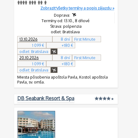
Zobraziť všetky termíny a popis zájazdu »
Doprava:
Termíny od: 13.10., 8 dňové
Strava: polpenzia
odlet: Bratislava
13.10.2026
8 dní
First Minute
1 099 €
+180 €
odlet: Bratislava
20.10.2026
8 dní
First Minute
1 099 €
+180 €
odlet: Bratislava
Miesta pôsobenia apoštola Pavla, Kostol apoštola
Pavla, sv. omša.
DB Seabank Resort & Spa