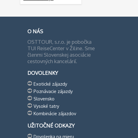
O NÁS
OSTTOUR, s.r.o. je pobočka
TUI ReiseCenter v Žiline. Sme
členmi Slovenskej asociácie
cestovných kancelárií.
DOVOLENKY
Exotické zájazdy
Poznávacie zájazdy
Slovensko
Vysoké tatry
Kombinácie zájazdov
UŽITOČNÉ ODKAZY
Dovolenka na mieru