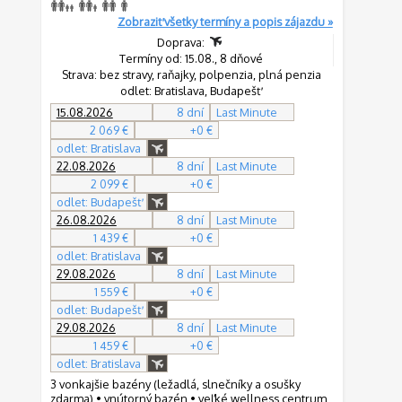
Zobraziť všetky termíny a popis zájazdu »
Doprava:
Termíny od: 15.08., 8 dňové
Strava: bez stravy, raňajky, polpenzia, plná penzia
odlet: Bratislava, Budapešť
15.08.2026
8 dní
Last Minute
2 069 €
+0 €
odlet: Bratislava
22.08.2026
8 dní
Last Minute
2 099 €
+0 €
odlet: Budapešť
26.08.2026
8 dní
Last Minute
1 439 €
+0 €
odlet: Bratislava
29.08.2026
8 dní
Last Minute
1 559 €
+0 €
odlet: Budapešť
29.08.2026
8 dní
Last Minute
1 459 €
+0 €
odlet: Bratislava
3 vonkajšie bazény (ležadlá, slnečníky a osušky
zdarma) • vnútorný bazén • veľké wellness centrum