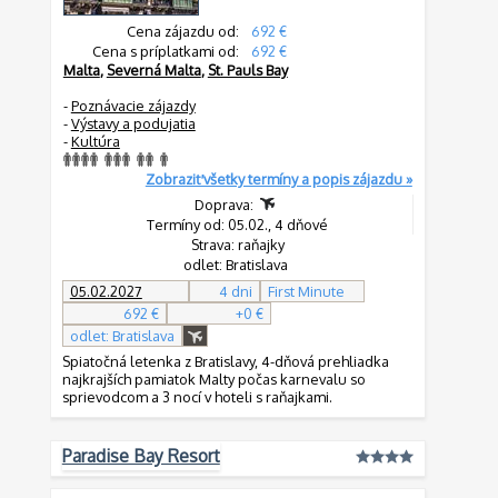
Cena zájazdu od:
692 €
Cena s príplatkami od:
692 €
Malta
,
Severná Malta
,
St. Pauls Bay
-
Poznávacie zájazdy
-
Výstavy a podujatia
-
Kultúra
Zobraziť všetky termíny a popis zájazdu »
Doprava:
Termíny od: 05.02., 4 dňové
Strava: raňajky
odlet: Bratislava
05.02.2027
4 dni
First Minute
692 €
+0 €
odlet: Bratislava
Spiatočná letenka z Bratislavy, 4-dňová prehliadka
najkrajších pamiatok Malty počas karnevalu so
sprievodcom a 3 nocí v hoteli s raňajkami.
Paradise Bay Resort