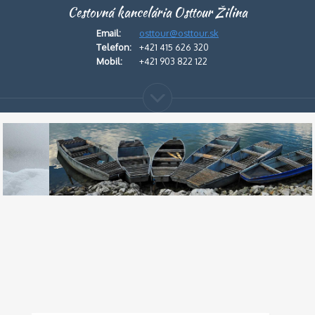
Cestovná kancelária Osttour Žilina
Email:
osttour@osttour.sk
Telefon:
+421 415 626 320
Mobil:
+421 903 822 122