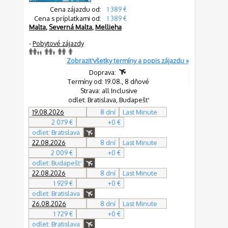
Cena zájazdu od:
1 389 €
Cena s príplatkami od:
1 389 €
Malta
,
Severná Malta
,
Mellieha
-
Pobytové zájazdy
Zobraziť všetky termíny a popis zájazdu »
Doprava:
Termíny od: 19.08., 8 dňové
Strava: all Inclusive
odlet: Bratislava, Budapešť
19.08.2026
8 dní
Last Minute
2 079 €
+0 €
odlet: Bratislava
22.08.2026
8 dní
Last Minute
2 009 €
+0 €
odlet: Budapešť
22.08.2026
8 dní
Last Minute
1 929 €
+0 €
odlet: Bratislava
26.08.2026
8 dní
Last Minute
1 729 €
+0 €
odlet: Bratislava