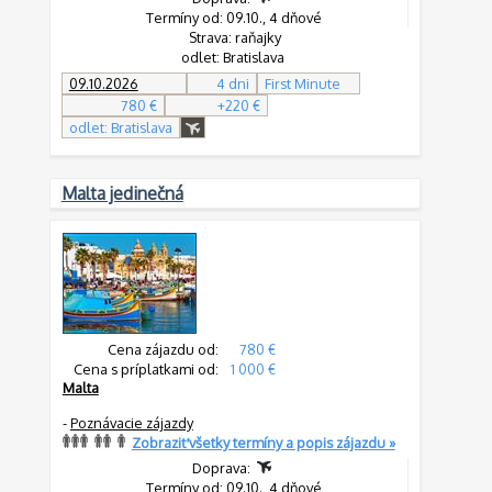
Termíny od: 09.10., 4 dňové
Strava: raňajky
odlet: Bratislava
09.10.2026
4 dni
First Minute
780 €
+220 €
odlet: Bratislava
Malta jedinečná
Cena zájazdu od:
780 €
Cena s príplatkami od:
1 000 €
Malta
-
Poznávacie zájazdy
Zobraziť všetky termíny a popis zájazdu »
Doprava:
Termíny od: 09.10., 4 dňové