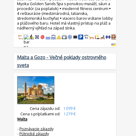
Myoka Golden Sands Spa s ponukou masáží, sáun a
procedúr (za poplatok) • moderné fitness centrum •
4 reštaurácie (medzinárodná, talianska,
stredomorská kuchyňa) • viacero barov vrátane lobby
a plážového baru. Hotel má vlastný prístup na pláž a
nádherný výhľad na západ slnka.
Malta a Gozo - Večné poklady ostrovného
sveta
Cena zájazdu od:
1 099 €
Cena s príplatkami od:
1 279 €
Malta
-
Poznávacie zájazdy
-
Pútnické zájazdy